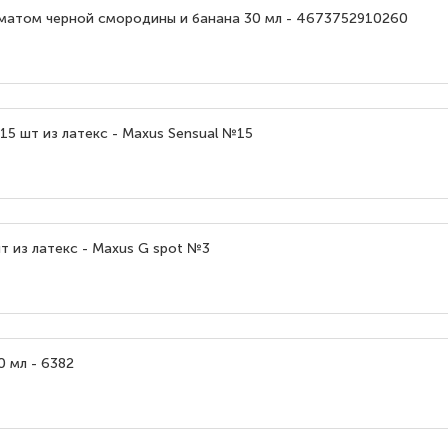
оматом черной смородины и банана 30 мл - 4673752910260
5 шт из латекс - Maxus Sensual №15
т из латекс - Maxus G spot №3
 мл - 6382