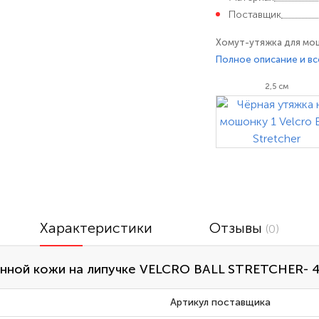
Поставщик
Хомут-утяжка для мош
искусственной кожи. 
Полное описание и вс
самым усиливая оргаз
2,5 см
расстояние он и оття
Упаковка: Блистер.
Характеристики
Отзывы
(0)
енной кожи на липучке VELCRO BALL STRETCHER- 
Артикул поставщика