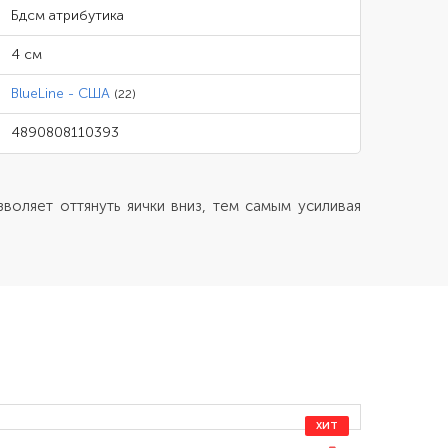
Бдсм атрибутика
4 см
BlueLine - США
(22)
4890808110393
воляет оттянуть яички вниз, тем самым усиливая
ХИТ