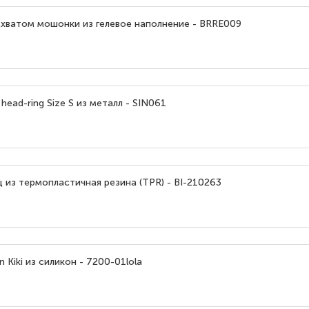
хватом мошонки из гелевое наполнение - BRRE009
ead-ring Size S из металл - SIN061
 из термопластичная резина (TPR) - BI-210263
Kiki из силикон - 7200-01lola