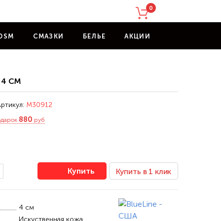
0
DSM
СМАЗКИ
БЕЛЬЕ
АКЦИИ
 4 СМ
ртикул:
M30912
880
одарок
руб
Купить
Купить в 1 клик
4 см
Искуственная кожа