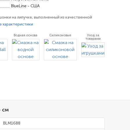
BlueLine - США
онки на липучке, выполненный из качественной
Данный хомут позволяет оттянуть яички вниз, тем
е характеристики
м. Ширина хомута 3,7 см., соответственно на такое
Водная основа
Силиконовые
Уход за
гивает мошонку. Диаметр - 4 см.
товарами
4 см
BLM1688