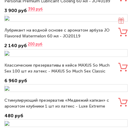
Personal Premium Lubricant Cooling 60 мл - JO40189
390
руб
3 900 руб
Лубрикант на водной основе с ароматом арбуза JO
Flavored Watermelon 60 мл - JO20119
200
руб
2 140 руб
Классические презервативы в кейсе MAXUS So Much
Sex 100 шт из латекс - MAXUS So Much Sex Classic
№100
6 960 руб
Стимулирующий презерватив «Медвежий капкан» с
ароматом клубники 1 шт из латекс - Luxe Extreme
«Медвежий капкан»
480 руб