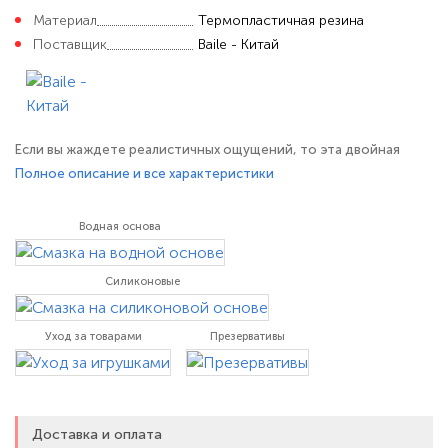
Материал
Термопластичная резина
Поставщик
Baile - Китай
Если вы жаждете реалистичных ощущений, то эта двойная
игрушка для вас.
Полное описание и все характеристики
Материал мягкий и эластичный, а размер для путешествий
делает эту великолепную игрушку очень удобной.
Водная основа
Мастурбатор имеет два входа, оба с внутренней текстурой.
Функция вибратора увеличит вашу стимуляцию.
Силиконовые
Размеры - 20 х
Уход за товарами
Презервативы
Доставка и оплата