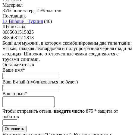
Материал
85% полиэстер, 15% эластан
Поставщик
La Blinque - Турция
(46)
Штрих-код
8685681515825
8685681515818
Боди для мужчин, в котором скомбинированы два типа ткани:
мягкая, гладкая леопардовая и полупрозрачная черная сзади на
ягодицах. Широкие отстроченные лямки соединяются с
трусами-слипами.
Оставьте отзыв
Ваше имя
*
Ваш E-mail
(публиковаться не будет)
Ваш отзыв
*
Чтобы отправить отзыв,
введите число
875
*
защита от
роботов
Отправить
Нажимая на кнопку "Отправить", Вы соглашаетесь с