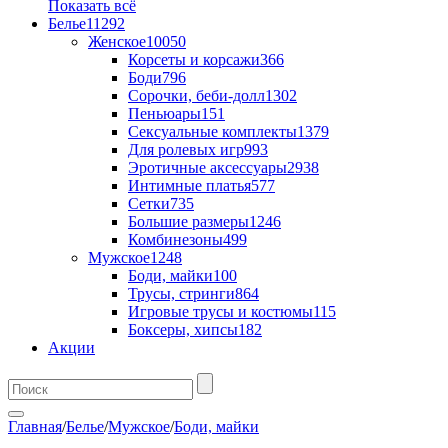
Показать всё
Белье
11292
Женское
10050
Корсеты и корсажи
366
Боди
796
Сорочки, беби-долл
1302
Пеньюары
151
Сексуальные комплекты
1379
Для ролевых игр
993
Эротичные аксессуары
2938
Интимные платья
577
Сетки
735
Большие размеры
1246
Комбинезоны
499
Мужское
1248
Боди, майки
100
Трусы, стринги
864
Игровые трусы и костюмы
115
Боксеры, хипсы
182
Акции
Главная
/
Белье
/
Мужское
/
Боди, майки