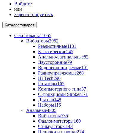
Войдите
или
Зарегистрируйтесь
Каталог
товаров
Секс товары
11055
Вибраторы
2952
Реалистичные
1131
Классические
545
Анально-вагинальные
82
Двусторонние
79
Водонепроницаемые
191
Радиоуправляемые
268
Hi-Tech
296
Ротаторы
165
Компьютерного типа
37
С фрикциями Stroker
171
Для пар
148
Наборы
116
Анальные
4805
Вибраторы
735
Фаллоимитаторы
160
Стимуляторы
143
Цепочки и шарики
274