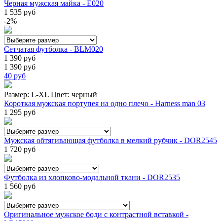
Черная мужская майка - E020
1 535 руб
-2%
Сетчатая футболка - BLM020
1 390 руб
1 390 руб
40
руб
Размер:
L-XL
Цвет:
черный
Короткая мужская портупея на одно плечо - Harness man 03
1 295 руб
Мужская обтягивающая футболка в мелкий рубчик - DOR2545
1 720 руб
Футболка из хлопково-модальной ткани - DOR2535
1 560 руб
Оригинальное мужское боди с контрастной вставкой -