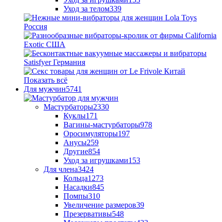
Уход за телом
339
Показать всё
Для мужчин
5741
Мастурбаторы
2330
Куклы
171
Вагины-мастурбаторы
978
Оросимуляторы
197
Анусы
259
Другие
854
Уход за игрушками
153
Для члена
3424
Кольца
1273
Насадки
845
Помпы
310
Увеличение размеров
39
Презервативы
548