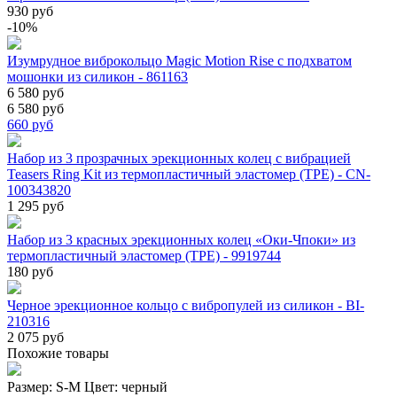
930 руб
-10%
Изумрудное виброкольцо Magic Motion Rise с подхватом
мошонки из силикон - 861163
6 580 руб
6 580 руб
660
руб
Набор из 3 прозрачных эрекционных колец с вибрацией
Teasers Ring Kit из термопластичный эластомер (TPE) - CN-
100343820
1 295 руб
Набор из 3 красных эрекционных колец «Оки-Чпоки» из
термопластичный эластомер (TPE) - 9919744
180 руб
Черное эрекционное кольцо с вибропулей из силикон - BI-
210316
2 075 руб
Похожие товары
Размер:
S-M
Цвет:
черный