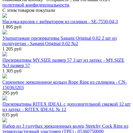
политикой конфиденциальности
.
С этим товаром покупали
Насадка-кролик с вибратором из силикон - SE-7550-04-3
1 895 руб
Ультратонкие презервативы Sagami Original 0.02 2 шт из
полиуретан - Sagami Original 0.02 №2
1 205 руб
Презервативы MY.SIZE размер 57 3 шт из латекс - MY.SIZE
№3 размер 57
1 305 руб
Сиреневое эрекционное кольцо Rope Ring из силикона - CN-
150363203
295 руб
Презервативы RITEX IDEAL с дополнительной смазкой 12 шт
из латекс - RITEX IDEAL № 12
635 руб
Набор из 3 голубых эрекционных колец Stretchy Cock Ring из
термопластичный эластомер (TPE) - 05360750000