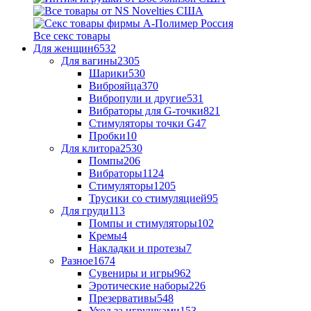
Все секс товары
Для женщин
6532
Для вагины
2305
Шарики
530
Виброяйца
370
Вибропули и другие
531
Вибраторы для G-точки
821
Стимуляторы точки G
47
Пробки
10
Для клитора
2530
Помпы
206
Вибраторы
1124
Стимуляторы
1205
Трусики со стимуляцией
95
Для груди
113
Помпы и стимуляторы
102
Кремы
4
Накладки и протезы
7
Разное
1674
Сувениры и игры
962
Эротические наборы
226
Презервативы
548
Уход за игрушками
153