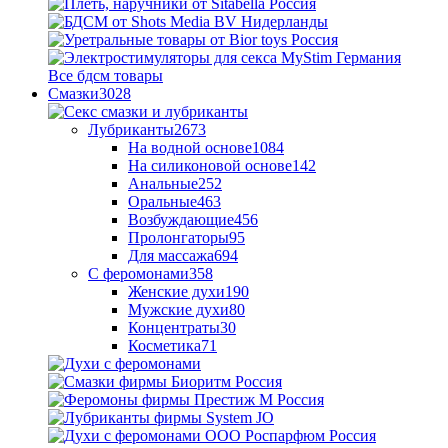
Все бдсм товары
Смазки
3028
Лубриканты
2673
На водной основе
1084
На силиконовой основе
142
Анальные
252
Оральные
463
Возбуждающие
456
Пролонгаторы
95
Для массажа
694
С феромонами
358
Женские духи
190
Мужские духи
80
Концентраты
30
Косметика
71