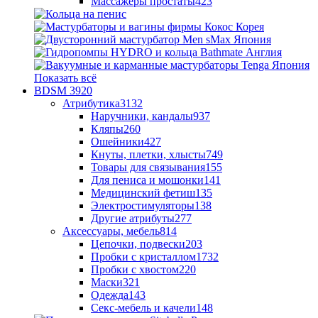
Массажеры простаты
423
Показать всё
BDSM
3920
Атрибутика
3132
Наручники, кандалы
937
Кляпы
260
Ошейники
427
Кнуты, плетки, хлысты
749
Товары для связывания
155
Для пениса и мошонки
141
Медицинский фетиш
135
Электростимуляторы
138
Другие атрибуты
277
Аксессуары, мебель
814
Цепочки, подвески
203
Пробки с кристаллом
1732
Пробки с хвостом
220
Маски
321
Одежда
143
Секс-мебель и качели
148