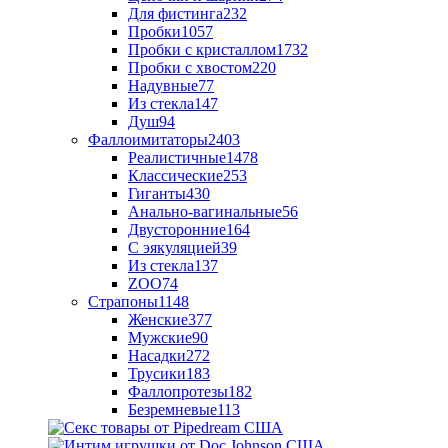
Для фистинга
232
Пробки
1057
Пробки с кристаллом
1732
Пробки с хвостом
220
Надувные
77
Из стекла
147
Душ
94
Фаллоимитаторы
2403
Реалистичные
1478
Классические
253
Гиганты
430
Анально-вагинальные
56
Двусторонние
164
С эякуляцией
39
Из стекла
137
ZOO
74
Страпоны
1148
Женские
377
Мужские
90
Насадки
272
Трусики
183
Фаллопротезы
182
Безремневые
113