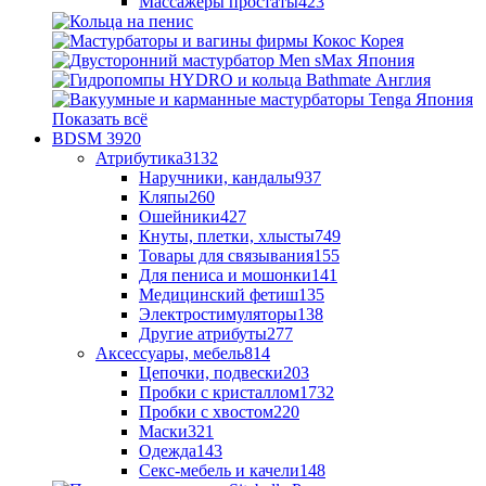
Массажеры простаты
423
Показать всё
BDSM
3920
Атрибутика
3132
Наручники, кандалы
937
Кляпы
260
Ошейники
427
Кнуты, плетки, хлысты
749
Товары для связывания
155
Для пениса и мошонки
141
Медицинский фетиш
135
Электростимуляторы
138
Другие атрибуты
277
Аксессуары, мебель
814
Цепочки, подвески
203
Пробки с кристаллом
1732
Пробки с хвостом
220
Маски
321
Одежда
143
Секс-мебель и качели
148