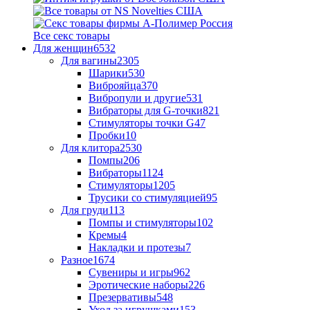
Все секс товары
Для женщин
6532
Для вагины
2305
Шарики
530
Виброяйца
370
Вибропули и другие
531
Вибраторы для G-точки
821
Стимуляторы точки G
47
Пробки
10
Для клитора
2530
Помпы
206
Вибраторы
1124
Стимуляторы
1205
Трусики со стимуляцией
95
Для груди
113
Помпы и стимуляторы
102
Кремы
4
Накладки и протезы
7
Разное
1674
Сувениры и игры
962
Эротические наборы
226
Презервативы
548
Уход за игрушками
153