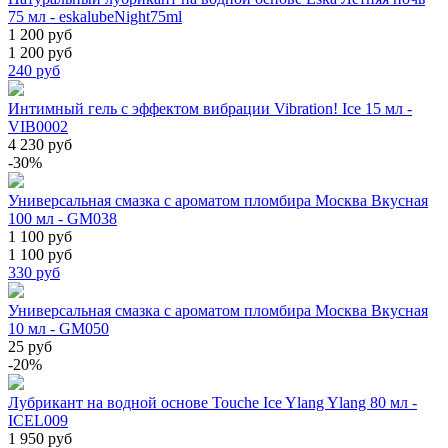
75 мл - eskalubeNight75ml
1 200 руб
1 200 руб
240
руб
Интимный гель с эффектом вибрации Vibration! Ice 15 мл -
VIB0002
4 230 руб
-30%
Универсальная смазка с ароматом пломбира Москва Вкусная
100 мл - GM038
1 100 руб
1 100 руб
330
руб
Универсальная смазка с ароматом пломбира Москва Вкусная
10 мл - GM050
25 руб
-20%
Лубрикант на водной основе Touche Ice Ylang Ylang 80 мл -
ICEL009
1 950 руб