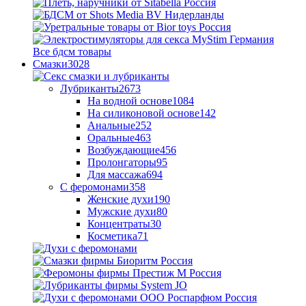
Все бдсм товары
Смазки
3028
Лубриканты
2673
На водной основе
1084
На силиконовой основе
142
Анальные
252
Оральные
463
Возбуждающие
456
Пролонгаторы
95
Для массажа
694
С феромонами
358
Женские духи
190
Мужские духи
80
Концентраты
30
Косметика
71