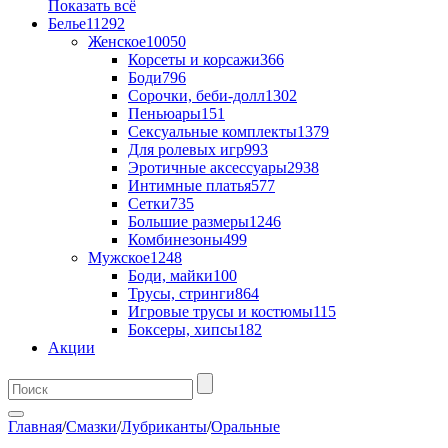
Показать всё
Белье
11292
Женское
10050
Корсеты и корсажи
366
Боди
796
Сорочки, беби-долл
1302
Пеньюары
151
Сексуальные комплекты
1379
Для ролевых игр
993
Эротичные аксессуары
2938
Интимные платья
577
Сетки
735
Большие размеры
1246
Комбинезоны
499
Мужское
1248
Боди, майки
100
Трусы, стринги
864
Игровые трусы и костюмы
115
Боксеры, хипсы
182
Акции
Главная
/
Смазки
/
Лубриканты
/
Оральные