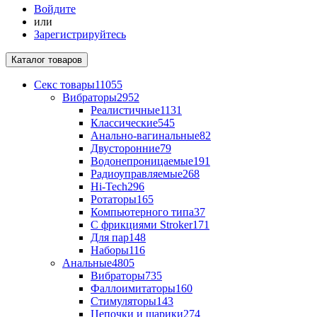
Войдите
или
Зарегистрируйтесь
Каталог
товаров
Секс товары
11055
Вибраторы
2952
Реалистичные
1131
Классические
545
Анально-вагинальные
82
Двусторонние
79
Водонепроницаемые
191
Радиоуправляемые
268
Hi-Tech
296
Ротаторы
165
Компьютерного типа
37
С фрикциями Stroker
171
Для пар
148
Наборы
116
Анальные
4805
Вибраторы
735
Фаллоимитаторы
160
Стимуляторы
143
Цепочки и шарики
274