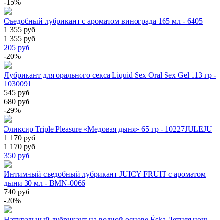
-15%
Съедобный лубрикант с ароматом винограда 165 мл - 6405
1 355 руб
1 355 руб
205
руб
-20%
Лубрикант для орального секса Liquid Sex Oral Sex Gel 113 гр -
1030091
545 руб
680 руб
-29%
Эликсир Triple Pleasure «Медовая дыня» 65 гр - 10227JULEJU
1 170 руб
1 170 руб
350
руб
Интимный съедобный лубрикант JUICY FRUIT с ароматом
дыни 30 мл - BMN-0066
740 руб
-20%
Натуральный лубрикант на водной основе Ёska Летняя ночь