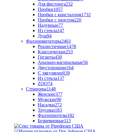
Для фистинга
232
Пробки
1057
Пробки с кристаллом
1732
Пробки с хвостом
220
Надувные
77
Из стекла
147
Душ
94
Фаллоимитаторы
2403
Реалистичные
1478
Классические
253
Гиганты
430
Анально-вагинальные
56
Двусторонние
164
С эякуляцией
39
Из стекла
137
ZOO
74
Страпоны
1148
Женские
377
Мужские
90
Насадки
272
Трусики
183
Фаллопротезы
182
Безремневые
113