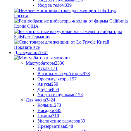
Уход за телом
339
Показать всё
Для мужчин
5741
Мастурбаторы
2330
Куклы
171
Вагины-мастурбаторы
978
Оросимуляторы
197
Анусы
259
Другие
854
Уход за игрушками
153
Для члена
3424
Кольца
1273
Насадки
845
Помпы
310
Увеличение размеров
39
Презервативы
548