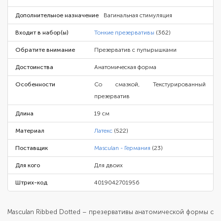
Дополнительное назначение
Вагинальная стимуляция
Входит в набор(ы)
Тонкие презервативы
(362)
Обратите внимание
Презерватив с пупырышками
Достоинства
Анатомическая форма
Особенности
Со смазкой, Текстурированный
презерватив
Длина
19 см
Материал
Латекс
(522)
Поставщик
Masculan - Германия
(23)
Для кого
Для двоих
Штрих-код
4019042701956
Masculan Ribbed Dotted – презервативы анатомической формы с