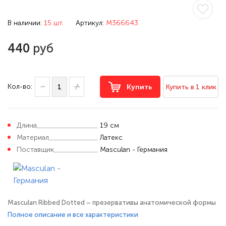
В наличии:
15 шт.
Артикул:
M366643
440
руб
Кол-во:
Купить
Купить в 1 клик
Длина
19 см
Материал
Латекс
Поставщик
Masculan - Германия
Masculan Ribbed Dotted – презервативы анатомической формы
с колечками и пупырышками, созданные для усиления
Полное описание и все характеристики