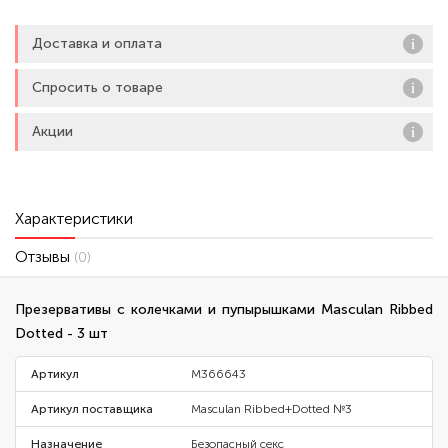
ощущений обоих партнеров. Нежно-розовый цвет, приятный
запах. С гелем-лубрикантом и резервуаром. Из натурального
Доставка и оплата
латекса. Премиальное немецкое качество. Тестированы
электроникой. Уровень
Спросить о товаре
Акции
Характеристики
Отзывы
(0)
Презервативы с колечками и пупырышками Masculan Ribbed
Dotted - 3 шт
Артикул
M366643
Артикул поставщика
Masculan Ribbed+Dotted №3
Назначение
Безопасный секс