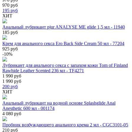
970 руб
195
руб
ХИТ
Анальный лубрикант pjur ANALYSE ME glide 1,5 мл - 11940
185 руб
Крем для анального секса Ero Back Side Cream 50 мл - 77204
925 руб
-10%
Лубрикант для анального секса с запахом кожи Tom of Finland
Rawhide Leather Scented 236 мл - TF4271
1 990 руб
1 990 руб
200
руб
ХИТ
Анальный лубрикант на водной основе Splashglide Anal
Anesthetic 600 мл - 001174
4 080 руб
Пробник возбуждающего анального крема 2 мл - CGC3101-05
210 руб