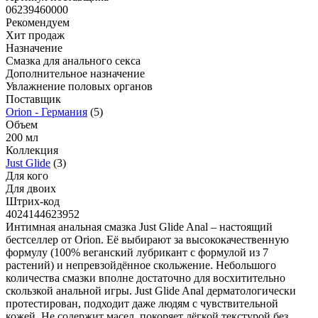
06239460000
Рекомендуем
Хит продаж
Назначение
Смазка для анального секса
Дополнительное назначение
Увлажнение половых органов
Поставщик
Orion - Германия
(5)
Объем
200 мл
Коллекция
Just Glide
(3)
Для кого
Для двоих
Штрих-код
4024144623952
Интимная анальная смазка Just Glide Anal – настоящий
бестселлер от Orion. Её выбирают за высококачественную
формулу (100% веганский лубрикант с формулой из 7
растений) и непревзойдённое скольжение. Небольшого
количества смазки вполне достаточно для восхитительно
скользкой анальной игры. Just Glide Anal дерматологически
протестирован, подходит даже людям с чувствительной
кожей. Не содержит масел, покоряет лёгкой текстурой без