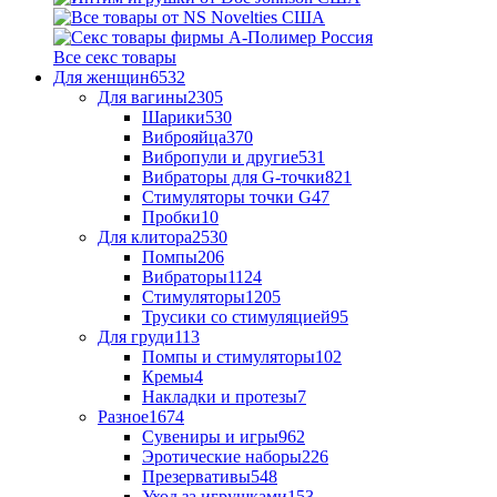
Все секс товары
Для женщин
6532
Для вагины
2305
Шарики
530
Виброяйца
370
Вибропули и другие
531
Вибраторы для G-точки
821
Стимуляторы точки G
47
Пробки
10
Для клитора
2530
Помпы
206
Вибраторы
1124
Стимуляторы
1205
Трусики со стимуляцией
95
Для груди
113
Помпы и стимуляторы
102
Кремы
4
Накладки и протезы
7
Разное
1674
Сувениры и игры
962
Эротические наборы
226
Презервативы
548
Уход за игрушками
153