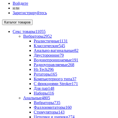
Войдите
или
Зарегистрируйтесь
Каталог
товаров
Секс товары
11055
Вибраторы
2952
Реалистичные
1131
Классические
545
Анально-вагинальные
82
Двусторонние
79
Водонепроницаемые
191
Радиоуправляемые
268
Hi-Tech
296
Ротаторы
165
Компьютерного типа
37
С фрикциями Stroker
171
Для пар
148
Наборы
116
Анальные
4805
Вибраторы
735
Фаллоимитаторы
160
Стимуляторы
143
Цепочки и шарики
274