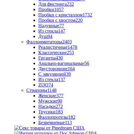
Для фистинга
232
Пробки
1057
Пробки с кристаллом
1732
Пробки с хвостом
220
Надувные
77
Из стекла
147
Душ
94
Фаллоимитаторы
2403
Реалистичные
1478
Классические
253
Гиганты
430
Анально-вагинальные
56
Двусторонние
164
С эякуляцией
39
Из стекла
137
ZOO
74
Страпоны
1148
Женские
377
Мужские
90
Насадки
272
Трусики
183
Фаллопротезы
182
Безремневые
113