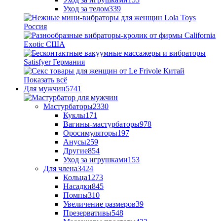
Уход за телом
339
Показать всё
Для мужчин
5741
Мастурбаторы
2330
Куклы
171
Вагины-мастурбаторы
978
Оросимуляторы
197
Анусы
259
Другие
854
Уход за игрушками
153
Для члена
3424
Кольца
1273
Насадки
845
Помпы
310
Увеличение размеров
39
Презервативы
548