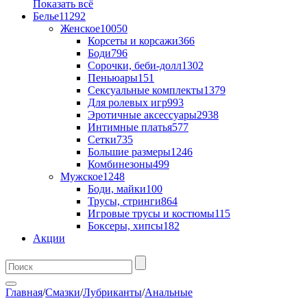
Показать всё
Белье
11292
Женское
10050
Корсеты и корсажи
366
Боди
796
Сорочки, беби-долл
1302
Пеньюары
151
Сексуальные комплекты
1379
Для ролевых игр
993
Эротичные аксессуары
2938
Интимные платья
577
Сетки
735
Большие размеры
1246
Комбинезоны
499
Мужское
1248
Боди, майки
100
Трусы, стринги
864
Игровые трусы и костюмы
115
Боксеры, хипсы
182
Акции
Главная
/
Смазки
/
Лубриканты
/
Анальные