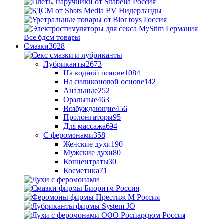
Все бдсм товары
Смазки
3028
Лубриканты
2673
На водной основе
1084
На силиконовой основе
142
Анальные
252
Оральные
463
Возбуждающие
456
Пролонгаторы
95
Для массажа
694
С феромонами
358
Женские духи
190
Мужские духи
80
Концентраты
30
Косметика
71