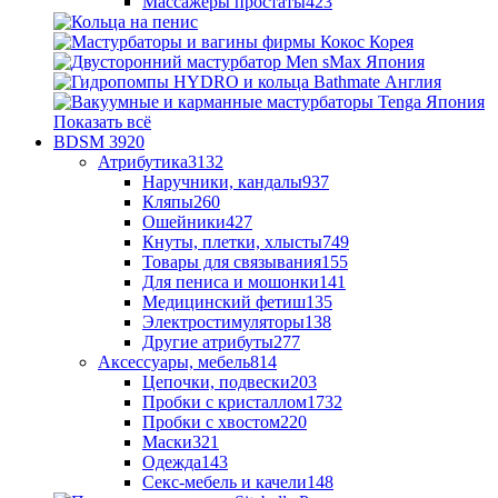
Массажеры простаты
423
Показать всё
BDSM
3920
Атрибутика
3132
Наручники, кандалы
937
Кляпы
260
Ошейники
427
Кнуты, плетки, хлысты
749
Товары для связывания
155
Для пениса и мошонки
141
Медицинский фетиш
135
Электростимуляторы
138
Другие атрибуты
277
Аксессуары, мебель
814
Цепочки, подвески
203
Пробки с кристаллом
1732
Пробки с хвостом
220
Маски
321
Одежда
143
Секс-мебель и качели
148