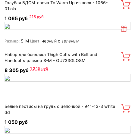
Голубая БДСМ-свеча To Warm Up из воск - 1066-
01lola
215
руб
1 065 руб
S-M
черный с зеленым
Размер:
Цвет:
Набор для бондажа Thigh Cuffs with Belt and
Handcuffs размер S-M - OU733GLOSM
1 245
руб
8 305 руб
Белые пэстисы на грудь с цепочкой - 941-13-3 white
dd
1 050 руб