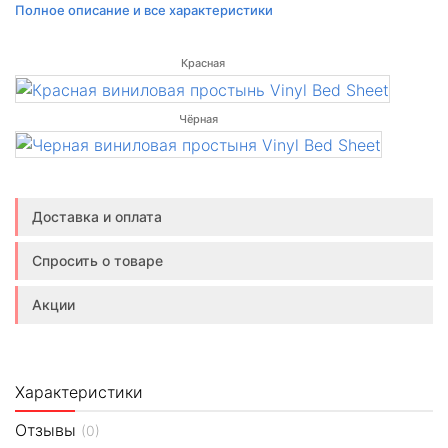
её для эротических игр как покрывало или драпируйте
Полное описание и все характеристики
помещение для создания эротической атмосферы. Гладкая,
блестящая на свету поверхность.
Красная
Размер - 200 х 230 см.
Чёрная
Доставка и оплата
Спросить о товаре
Акции
Характеристики
Отзывы
(0)