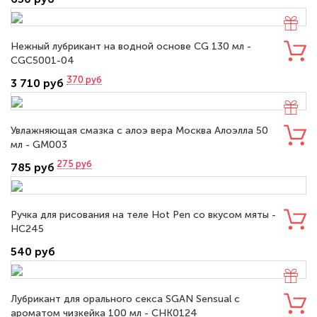
Нежный лубрикант на водной основе CG 130 мл -
CGC5001-04
370
руб
3 710 руб
Увлажняющая смазка с алоэ вера Москва Алоэлла 50
мл - GM003
275
руб
785 руб
Ручка для рисования на теле Hot Pen со вкусом мяты -
HC245
540 руб
Лубрикант для орального секса SGAN Sensual с
ароматом чизкейка 100 мл - CHK0124