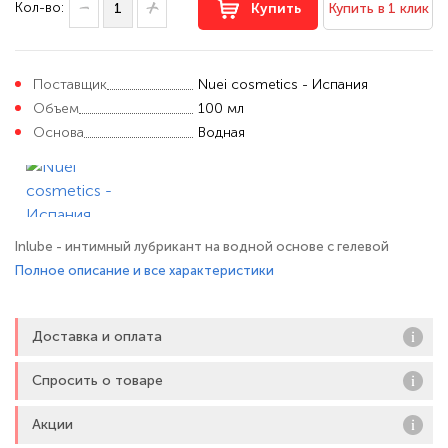
Кол-во:
Купить
Купить в 1 клик
Поставщик
Nuei cosmetics - Испания
Объем
100 мл
Основа
Водная
Inlube - интимный лубрикант на водной основе с гелевой
текстурой обеспечивает максимально длительное скольжение
Полное описание и все характеристики
и естественные ощущения. Роскошное шелковистое
прикосновение и эксклюзивная формула гелей Inlube удивят
Доставка и оплата
вас своим длительным эффектом. Лубрикант содержит в своем
составе алоэ вера,
Спросить о товаре
Акции