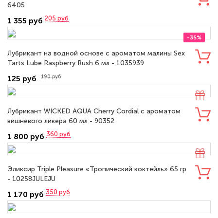
6405
205
руб
1 355 руб
-35%
Лубрикант на водной основе с ароматом малины Sex
Tarts Lube Raspberry Rush 6 мл - 1035939
190 руб
125 руб
Лубрикант WICKED AQUA Cherry Cordial с ароматом
вишневого ликера 60 мл - 90352
360
руб
1 800 руб
Эликсир Triple Pleasure «Тропический коктейль» 65 гр
- 10258JULEJU
350
руб
1 170 руб