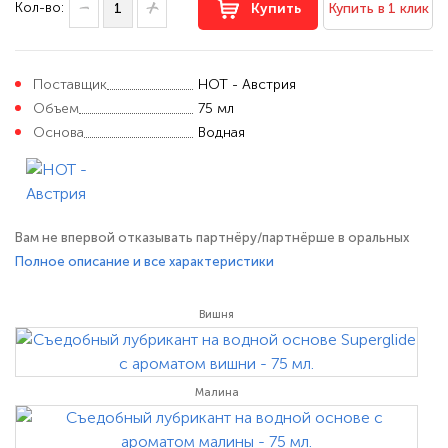
Кол-во:
Купить
Купить в 1 клик
Поставщик
HOT - Австрия
Объем
75 мл
Основа
Водная
Вам не впервой отказывать партнёру/партнёрше в оральных
ласках из-за того, что половые органы смазаны горьким на вкус
Полное описание и все характеристики
лубрикантом? Если так, съедобная гель-смазка с ароматом
клубники Superglide Strawberry станет для вас настоящим
Вишня
открытием! Съедобная, приятная на вкус и обеспечивающая
отличное
Малина