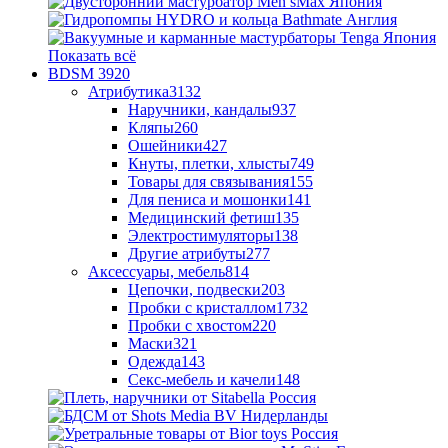
Показать всё
BDSM
3920
Атрибутика
3132
Наручники, кандалы
937
Кляпы
260
Ошейники
427
Кнуты, плетки, хлысты
749
Товары для связывания
155
Для пениса и мошонки
141
Медицинский фетиш
135
Электростимуляторы
138
Другие атрибуты
277
Аксессуары, мебель
814
Цепочки, подвески
203
Пробки с кристаллом
1732
Пробки с хвостом
220
Маски
321
Одежда
143
Секс-мебель и качели
148