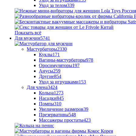
Уход за телом
339
Показать всё
Для мужчин
5741
Мастурбаторы
2330
Куклы
171
Вагины-мастурбаторы
978
Оросимуляторы
197
Анусы
259
Другие
854
Уход за игрушками
153
Для члена
3424
Кольца
1273
Насадки
845
Помпы
310
Увеличение размеров
39
Презервативы
548
Массажеры простаты
423