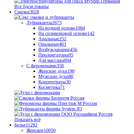
Все бдсм товары
Смазки
3028
Лубриканты
2673
На водной основе
1084
На силиконовой основе
142
Анальные
252
Оральные
463
Возбуждающие
456
Пролонгаторы
95
Для массажа
694
С феромонами
358
Женские духи
190
Мужские духи
80
Концентраты
30
Косметика
71
Показать всё
Белье
11292
Женское
10050