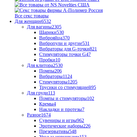
Все секс товары
Для женщин
6532
Для вагины
2305
Шарики
530
Виброяйца
370
Вибропули и другие
531
Вибраторы для G-точки
821
Стимуляторы точки G
47
Пробки
10
Для клитора
2530
Помпы
206
Вибраторы
1124
Стимуляторы
1205
Трусики со стимуляцией
95
Для груди
113
Помпы и стимуляторы
102
Кремы
4
Накладки и протезы
7
Разное
1674
Сувениры и игры
962
Эротические наборы
226
Презервативы
548
Уход за игрушками
153