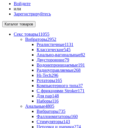
Войдите
или
Зарегистрируйтесь
Каталог
товаров
Секс товары
11055
Вибраторы
2952
Реалистичные
1131
Классические
545
Анально-вагинальные
82
Двусторонние
79
Водонепроницаемые
191
Радиоуправляемые
268
Hi-Tech
296
Ротаторы
165
Компьютерного типа
37
С фрикциями Stroker
171
Для пар
148
Наборы
116
Анальные
4805
Вибраторы
735
Фаллоимитаторы
160
Стимуляторы
143
Цепочки и шарики
274