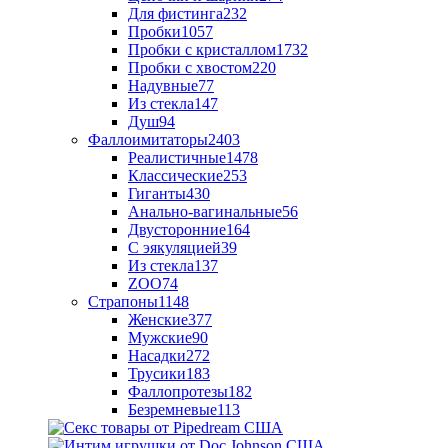
Для фистинга
232
Пробки
1057
Пробки с кристаллом
1732
Пробки с хвостом
220
Надувные
77
Из стекла
147
Душ
94
Фаллоимитаторы
2403
Реалистичные
1478
Классические
253
Гиганты
430
Анально-вагинальные
56
Двусторонние
164
С эякуляцией
39
Из стекла
137
ZOO
74
Страпоны
1148
Женские
377
Мужские
90
Насадки
272
Трусики
183
Фаллопротезы
182
Безремневые
113