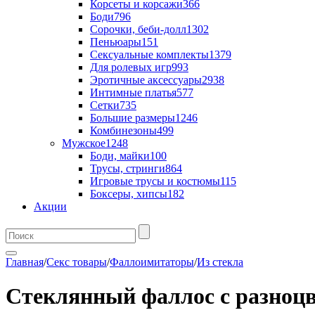
Корсеты и корсажи
366
Боди
796
Сорочки, беби-долл
1302
Пеньюары
151
Сексуальные комплекты
1379
Для ролевых игр
993
Эротичные аксессуары
2938
Интимные платья
577
Сетки
735
Большие размеры
1246
Комбинезоны
499
Мужское
1248
Боди, майки
100
Трусы, стринги
864
Игровые трусы и костюмы
115
Боксеры, хипсы
182
Акции
Главная
/
Секс товары
/
Фаллоимитаторы
/
Из стекла
Стеклянный фаллос с разноцв