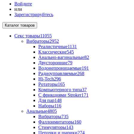
Войдите
или
Зарегистрируйтесь
Каталог
товаров
Секс товары
11055
Вибраторы
2952
Реалистичные
1131
Классические
545
Анально-вагинальные
82
Двусторонние
79
Водонепроницаемые
191
Радиоуправляемые
268
Hi-Tech
296
Ротаторы
165
Компьютерного типа
37
С фрикциями Stroker
171
Для пар
148
Наборы
116
Анальные
4805
Вибраторы
735
Фаллоимитаторы
160
Стимуляторы
143
Цепочки и шарики
274