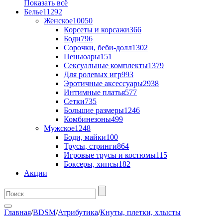
Показать всё
Белье
11292
Женское
10050
Корсеты и корсажи
366
Боди
796
Сорочки, беби-долл
1302
Пеньюары
151
Сексуальные комплекты
1379
Для ролевых игр
993
Эротичные аксессуары
2938
Интимные платья
577
Сетки
735
Большие размеры
1246
Комбинезоны
499
Мужское
1248
Боди, майки
100
Трусы, стринги
864
Игровые трусы и костюмы
115
Боксеры, хипсы
182
Акции
Главная
/
BDSM
/
Атрибутика
/
Кнуты, плетки, хлысты