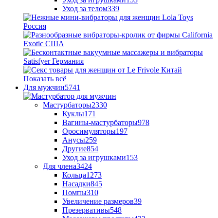
Уход за телом
339
Показать всё
Для мужчин
5741
Мастурбаторы
2330
Куклы
171
Вагины-мастурбаторы
978
Оросимуляторы
197
Анусы
259
Другие
854
Уход за игрушками
153
Для члена
3424
Кольца
1273
Насадки
845
Помпы
310
Увеличение размеров
39
Презервативы
548