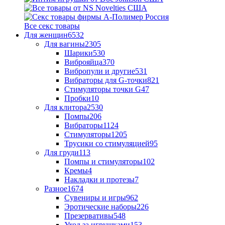
Все секс товары
Для женщин
6532
Для вагины
2305
Шарики
530
Виброяйца
370
Вибропули и другие
531
Вибраторы для G-точки
821
Стимуляторы точки G
47
Пробки
10
Для клитора
2530
Помпы
206
Вибраторы
1124
Стимуляторы
1205
Трусики со стимуляцией
95
Для груди
113
Помпы и стимуляторы
102
Кремы
4
Накладки и протезы
7
Разное
1674
Сувениры и игры
962
Эротические наборы
226
Презервативы
548
Уход за игрушками
153