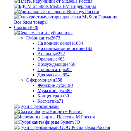
Все бдсм товары
Смазки
3028
Лубриканты
2673
На водной основе
1084
На силиконовой основе
142
Анальные
252
Оральные
463
Возбуждающие
456
Пролонгаторы
95
Для массажа
694
С феромонами
358
Женские духи
190
Мужские духи
80
Концентраты
30
Косметика
71