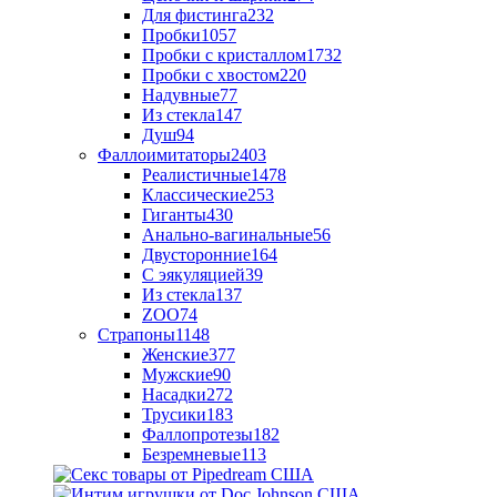
Для фистинга
232
Пробки
1057
Пробки с кристаллом
1732
Пробки с хвостом
220
Надувные
77
Из стекла
147
Душ
94
Фаллоимитаторы
2403
Реалистичные
1478
Классические
253
Гиганты
430
Анально-вагинальные
56
Двусторонние
164
С эякуляцией
39
Из стекла
137
ZOO
74
Страпоны
1148
Женские
377
Мужские
90
Насадки
272
Трусики
183
Фаллопротезы
182
Безремневые
113