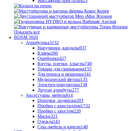
Массажеры простаты
423
Показать всё
BDSM
3920
Атрибутика
3132
Наручники, кандалы
937
Кляпы
260
Ошейники
427
Кнуты, плетки, хлысты
749
Товары для связывания
155
Для пениса и мошонки
141
Медицинский фетиш
135
Электростимуляторы
138
Другие атрибуты
277
Аксессуары, мебель
814
Цепочки, подвески
203
Пробки с кристаллом
1732
Пробки с хвостом
220
Маски
321
Одежда
143
Секс-мебель и качели
148