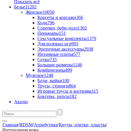
Показать всё
Белье
11292
Женское
10050
Корсеты и корсажи
366
Боди
796
Сорочки, беби-долл
1302
Пеньюары
151
Сексуальные комплекты
1379
Для ролевых игр
993
Эротичные аксессуары
2938
Интимные платья
577
Сетки
735
Большие размеры
1246
Комбинезоны
499
Мужское
1248
Боди, майки
100
Трусы, стринги
864
Игровые трусы и костюмы
115
Боксеры, хипсы
182
Акции
Главная
/
BDSM
/
Атрибутика
/
Кнуты, плетки, хлысты
/
Натуральная кожа