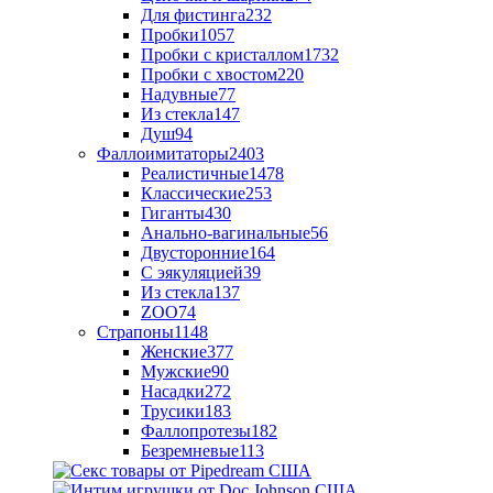
Для фистинга
232
Пробки
1057
Пробки с кристаллом
1732
Пробки с хвостом
220
Надувные
77
Из стекла
147
Душ
94
Фаллоимитаторы
2403
Реалистичные
1478
Классические
253
Гиганты
430
Анально-вагинальные
56
Двусторонние
164
С эякуляцией
39
Из стекла
137
ZOO
74
Страпоны
1148
Женские
377
Мужские
90
Насадки
272
Трусики
183
Фаллопротезы
182
Безремневые
113