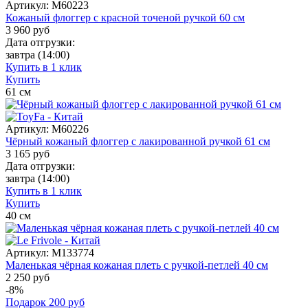
Артикул:
M60223
Кожаный флоггер с красной точеной ручкой 60 см
3 960
руб
Дата отгрузки:
завтра
(14:00)
Купить в 1 клик
Купить
61
см
Артикул:
M60226
Чёрный кожаный флоггер с лакированной ручкой 61 см
3 165
руб
Дата отгрузки:
завтра
(14:00)
Купить в 1 клик
Купить
40
см
Артикул:
M133774
Маленькая чёрная кожаная плеть с ручкой-петлей 40 см
2 250 руб
-8%
Подарок
200
руб