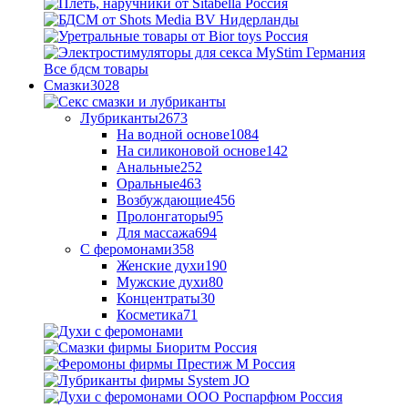
Все бдсм товары
Смазки
3028
Лубриканты
2673
На водной основе
1084
На силиконовой основе
142
Анальные
252
Оральные
463
Возбуждающие
456
Пролонгаторы
95
Для массажа
694
С феромонами
358
Женские духи
190
Мужские духи
80
Концентраты
30
Косметика
71