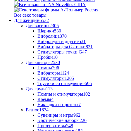
Все секс товары
Для женщин
6532
Для вагины
2305
Шарики
530
Виброяйца
370
Вибропули и другие
531
Вибраторы для G-точки
821
Стимуляторы точки G
47
Пробки
10
Для клитора
2530
Помпы
206
Вибраторы
1124
Стимуляторы
1205
Трусики со стимуляцией
95
Для груди
113
Помпы и стимуляторы
102
Кремы
4
Накладки и протезы
7
Разное
1674
Сувениры и игры
962
Эротические наборы
226
Презервативы
548
Уход за игрушками
153