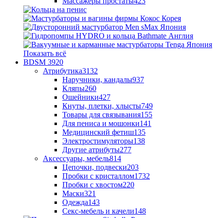
Массажеры простаты
423
Показать всё
BDSM
3920
Атрибутика
3132
Наручники, кандалы
937
Кляпы
260
Ошейники
427
Кнуты, плетки, хлысты
749
Товары для связывания
155
Для пениса и мошонки
141
Медицинский фетиш
135
Электростимуляторы
138
Другие атрибуты
277
Аксессуары, мебель
814
Цепочки, подвески
203
Пробки с кристаллом
1732
Пробки с хвостом
220
Маски
321
Одежда
143
Секс-мебель и качели
148