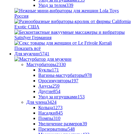
Уход за телом
339
Показать всё
Для мужчин
5741
Мастурбаторы
2330
Куклы
171
Вагины-мастурбаторы
978
Оросимуляторы
197
Анусы
259
Другие
854
Уход за игрушками
153
Для члена
3424
Кольца
1273
Насадки
845
Помпы
310
Увеличение размеров
39
Презервативы
548