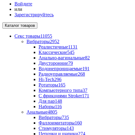
Войдите
или
Зарегистрируйтесь
Каталог
товаров
Секс товары
11055
Вибраторы
2952
Реалистичные
1131
Классические
545
Анально-вагинальные
82
Двусторонние
79
Водонепроницаемые
191
Радиоуправляемые
268
Hi-Tech
296
Ротаторы
165
Компьютерного типа
37
С фрикциями Stroker
171
Для пар
148
Наборы
116
Анальные
4805
Вибраторы
735
Фаллоимитаторы
160
Стимуляторы
143
Цепочки и шарики
274