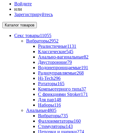
Войдите
или
Зарегистрируйтесь
Каталог
товаров
Секс товары
11055
Вибраторы
2952
Реалистичные
1131
Классические
545
Анально-вагинальные
82
Двусторонние
79
Водонепроницаемые
191
Радиоуправляемые
268
Hi-Tech
296
Ротаторы
165
Компьютерного типа
37
С фрикциями Stroker
171
Для пар
148
Наборы
116
Анальные
4805
Вибраторы
735
Фаллоимитаторы
160
Стимуляторы
143
Цепочки и шарики
274