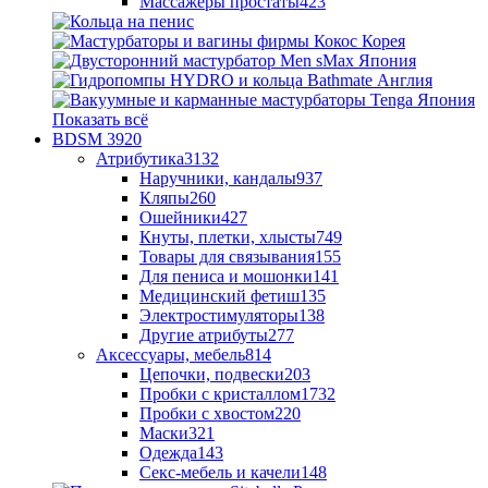
Массажеры простаты
423
Показать всё
BDSM
3920
Атрибутика
3132
Наручники, кандалы
937
Кляпы
260
Ошейники
427
Кнуты, плетки, хлысты
749
Товары для связывания
155
Для пениса и мошонки
141
Медицинский фетиш
135
Электростимуляторы
138
Другие атрибуты
277
Аксессуары, мебель
814
Цепочки, подвески
203
Пробки с кристаллом
1732
Пробки с хвостом
220
Маски
321
Одежда
143
Секс-мебель и качели
148