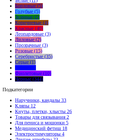
Белые (11)
Бордовые (5)
Голубые (5)
Зеленые (2)
Коричневые (4)
Красные (40)
Леопардовые (3)
Лиловые (2)
Прозрачные (3)
Розовые (15)
Серебристые (35)
Серые (1)
Синие (1)
Фиолетовые (10)
Черные (344)
Подкатегории
Наручники, кандалы
33
Кляпы
12
Кнуты, плетки, хлысты
26
Товары для связывания
2
Для пениса и мошонки
5
Медицинский фетиш
18
Электростимуляторы
4
Другие атрибуты
23