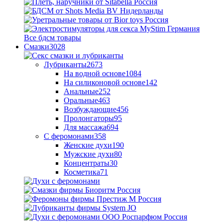
Все бдсм товары
Смазки
3028
Лубриканты
2673
На водной основе
1084
На силиконовой основе
142
Анальные
252
Оральные
463
Возбуждающие
456
Пролонгаторы
95
Для массажа
694
С феромонами
358
Женские духи
190
Мужские духи
80
Концентраты
30
Косметика
71