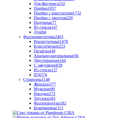
Для фистинга
232
Пробки
1057
Пробки с кристаллом
1732
Пробки с хвостом
220
Надувные
77
Из стекла
147
Душ
94
Фаллоимитаторы
2403
Реалистичные
1478
Классические
253
Гиганты
430
Анально-вагинальные
56
Двусторонние
164
С эякуляцией
39
Из стекла
137
ZOO
74
Страпоны
1148
Женские
377
Мужские
90
Насадки
272
Трусики
183
Фаллопротезы
182
Безремневые
113