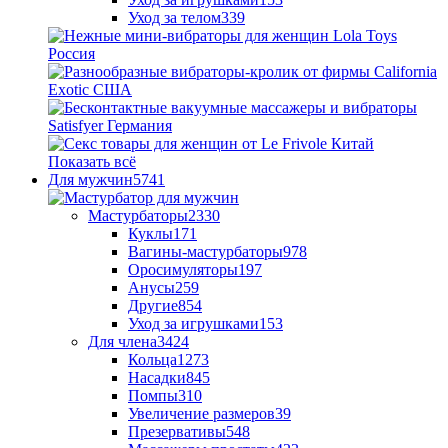
Уход за телом
339
Показать всё
Для мужчин
5741
Мастурбаторы
2330
Куклы
171
Вагины-мастурбаторы
978
Оросимуляторы
197
Анусы
259
Другие
854
Уход за игрушками
153
Для члена
3424
Кольца
1273
Насадки
845
Помпы
310
Увеличение размеров
39
Презервативы
548