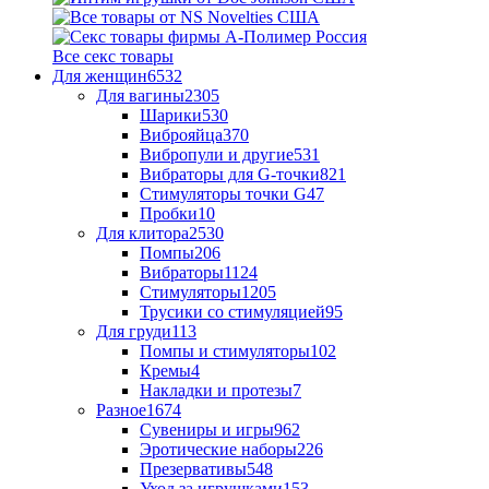
Все секс товары
Для женщин
6532
Для вагины
2305
Шарики
530
Виброяйца
370
Вибропули и другие
531
Вибраторы для G-точки
821
Стимуляторы точки G
47
Пробки
10
Для клитора
2530
Помпы
206
Вибраторы
1124
Стимуляторы
1205
Трусики со стимуляцией
95
Для груди
113
Помпы и стимуляторы
102
Кремы
4
Накладки и протезы
7
Разное
1674
Сувениры и игры
962
Эротические наборы
226
Презервативы
548
Уход за игрушками
153