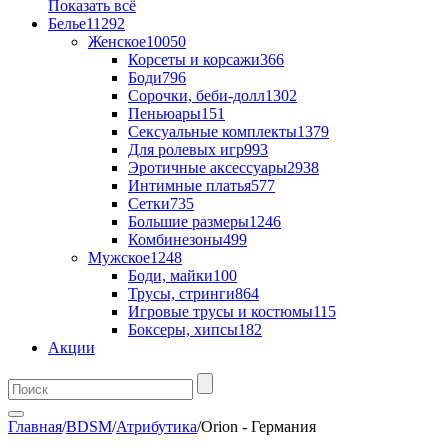
Показать всё
Белье
11292
Женское
10050
Корсеты и корсажи
366
Боди
796
Сорочки, беби-долл
1302
Пеньюары
151
Сексуальные комплекты
1379
Для ролевых игр
993
Эротичные аксессуары
2938
Интимные платья
577
Сетки
735
Большие размеры
1246
Комбинезоны
499
Мужское
1248
Боди, майки
100
Трусы, стринги
864
Игровые трусы и костюмы
115
Боксеры, хипсы
182
Акции
Главная
/
BDSM
/
Атрибутика
/
Orion - Германия