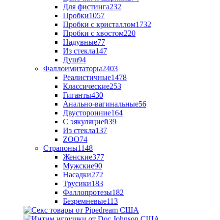
Для фистинга
232
Пробки
1057
Пробки с кристаллом
1732
Пробки с хвостом
220
Надувные
77
Из стекла
147
Душ
94
Фаллоимитаторы
2403
Реалистичные
1478
Классические
253
Гиганты
430
Анально-вагинальные
56
Двусторонние
164
С эякуляцией
39
Из стекла
137
ZOO
74
Страпоны
1148
Женские
377
Мужские
90
Насадки
272
Трусики
183
Фаллопротезы
182
Безремневые
113