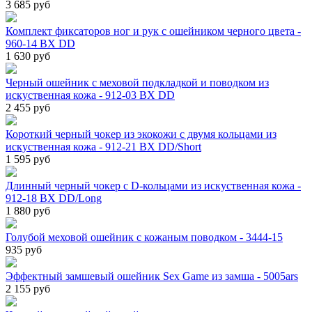
3 685 руб
Комплект фиксаторов ног и рук с ошейником черного цвета -
960-14 BX DD
1 630 руб
Черный ошейник с меховой подкладкой и поводком из
искуственная кожа - 912-03 BX DD
2 455 руб
Короткий черный чокер из экокожи с двумя кольцами из
искуственная кожа - 912-21 BX DD/Short
1 595 руб
Длинный черный чокер с D-кольцами из искуственная кожа -
912-18 BX DD/Long
1 880 руб
Голубой меховой ошейник с кожаным поводком - 3444-15
935 руб
Эффектный замшевый ошейник Sex Game из замша - 5005ars
2 155 руб