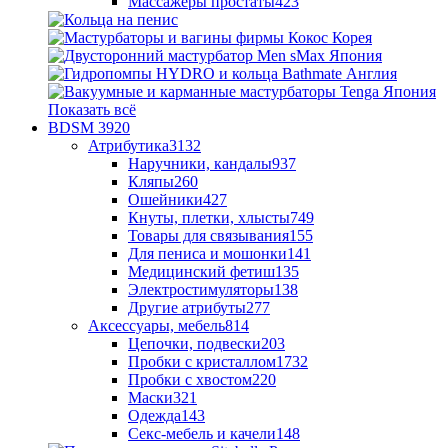
Массажеры простаты
423
Показать всё
BDSM
3920
Атрибутика
3132
Наручники, кандалы
937
Кляпы
260
Ошейники
427
Кнуты, плетки, хлысты
749
Товары для связывания
155
Для пениса и мошонки
141
Медицинский фетиш
135
Электростимуляторы
138
Другие атрибуты
277
Аксессуары, мебель
814
Цепочки, подвески
203
Пробки с кристаллом
1732
Пробки с хвостом
220
Маски
321
Одежда
143
Секс-мебель и качели
148