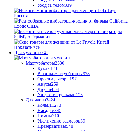
Уход за телом
339
Показать всё
Для мужчин
5741
Мастурбаторы
2330
Куклы
171
Вагины-мастурбаторы
978
Оросимуляторы
197
Анусы
259
Другие
854
Уход за игрушками
153
Для члена
3424
Кольца
1273
Насадки
845
Помпы
310
Увеличение размеров
39
Презервативы
548