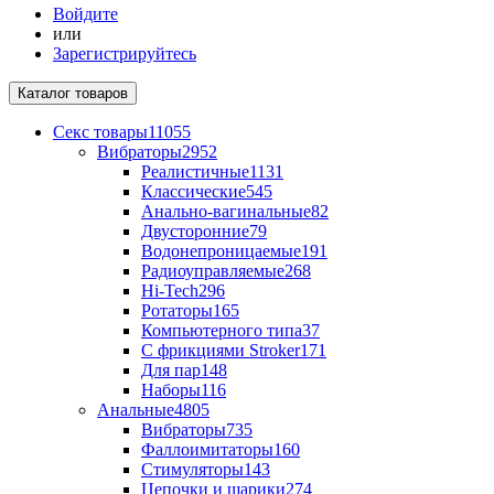
Войдите
или
Зарегистрируйтесь
Каталог
товаров
Секс товары
11055
Вибраторы
2952
Реалистичные
1131
Классические
545
Анально-вагинальные
82
Двусторонние
79
Водонепроницаемые
191
Радиоуправляемые
268
Hi-Tech
296
Ротаторы
165
Компьютерного типа
37
С фрикциями Stroker
171
Для пар
148
Наборы
116
Анальные
4805
Вибраторы
735
Фаллоимитаторы
160
Стимуляторы
143
Цепочки и шарики
274