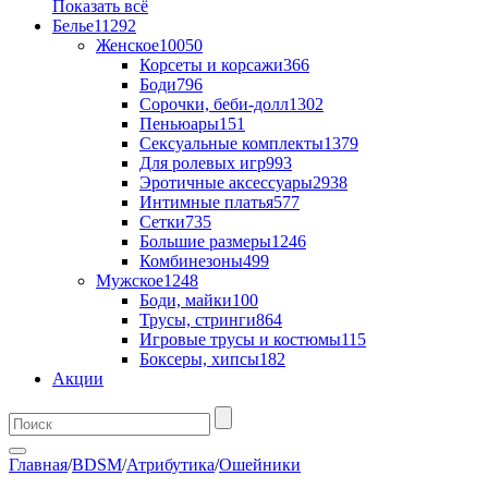
Показать всё
Белье
11292
Женское
10050
Корсеты и корсажи
366
Боди
796
Сорочки, беби-долл
1302
Пеньюары
151
Сексуальные комплекты
1379
Для ролевых игр
993
Эротичные аксессуары
2938
Интимные платья
577
Сетки
735
Большие размеры
1246
Комбинезоны
499
Мужское
1248
Боди, майки
100
Трусы, стринги
864
Игровые трусы и костюмы
115
Боксеры, хипсы
182
Акции
Главная
/
BDSM
/
Атрибутика
/
Ошейники