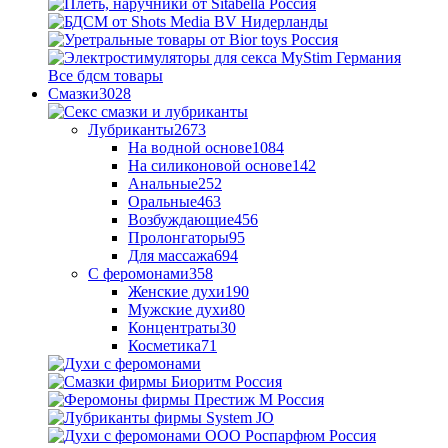
Все бдсм товары
Смазки
3028
Лубриканты
2673
На водной основе
1084
На силиконовой основе
142
Анальные
252
Оральные
463
Возбуждающие
456
Пролонгаторы
95
Для массажа
694
С феромонами
358
Женские духи
190
Мужские духи
80
Концентраты
30
Косметика
71