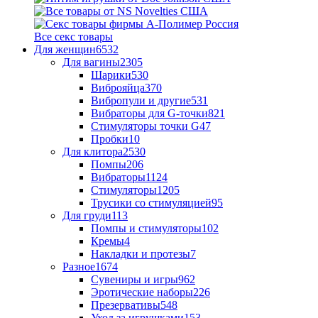
Все секс товары
Для женщин
6532
Для вагины
2305
Шарики
530
Виброяйца
370
Вибропули и другие
531
Вибраторы для G-точки
821
Стимуляторы точки G
47
Пробки
10
Для клитора
2530
Помпы
206
Вибраторы
1124
Стимуляторы
1205
Трусики со стимуляцией
95
Для груди
113
Помпы и стимуляторы
102
Кремы
4
Накладки и протезы
7
Разное
1674
Сувениры и игры
962
Эротические наборы
226
Презервативы
548
Уход за игрушками
153