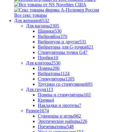
Все секс товары
Для женщин
6532
Для вагины
2305
Шарики
530
Виброяйца
370
Вибропули и другие
531
Вибраторы для G-точки
821
Стимуляторы точки G
47
Пробки
10
Для клитора
2530
Помпы
206
Вибраторы
1124
Стимуляторы
1205
Трусики со стимуляцией
95
Для груди
113
Помпы и стимуляторы
102
Кремы
4
Накладки и протезы
7
Разное
1674
Сувениры и игры
962
Эротические наборы
226
Презервативы
548
Уход за игрушками
153