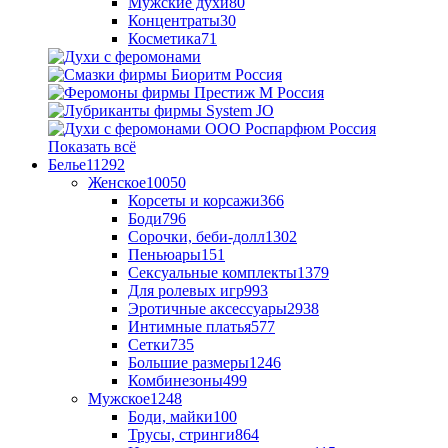
Мужские духи
80
Концентраты
30
Косметика
71
Показать всё
Белье
11292
Женское
10050
Корсеты и корсажи
366
Боди
796
Сорочки, беби-долл
1302
Пеньюары
151
Сексуальные комплекты
1379
Для ролевых игр
993
Эротичные аксессуары
2938
Интимные платья
577
Сетки
735
Большие размеры
1246
Комбинезоны
499
Мужское
1248
Боди, майки
100
Трусы, стринги
864