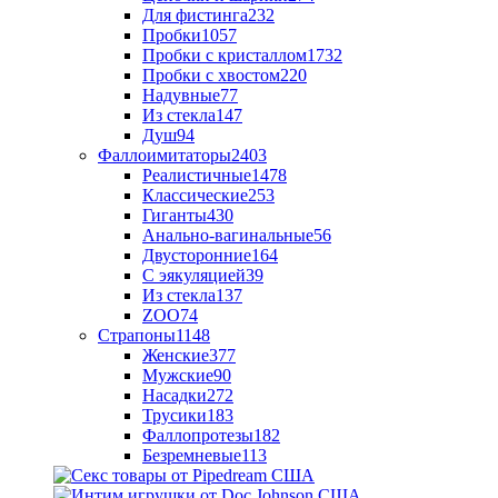
Для фистинга
232
Пробки
1057
Пробки с кристаллом
1732
Пробки с хвостом
220
Надувные
77
Из стекла
147
Душ
94
Фаллоимитаторы
2403
Реалистичные
1478
Классические
253
Гиганты
430
Анально-вагинальные
56
Двусторонние
164
С эякуляцией
39
Из стекла
137
ZOO
74
Страпоны
1148
Женские
377
Мужские
90
Насадки
272
Трусики
183
Фаллопротезы
182
Безремневые
113