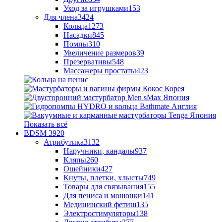
Уход за игрушками
153
Для члена
3424
Кольца
1273
Насадки
845
Помпы
310
Увеличение размеров
39
Презервативы
548
Массажеры простаты
423
Показать всё
BDSM
3920
Атрибутика
3132
Наручники, кандалы
937
Кляпы
260
Ошейники
427
Кнуты, плетки, хлысты
749
Товары для связывания
155
Для пениса и мошонки
141
Медицинский фетиш
135
Электростимуляторы
138