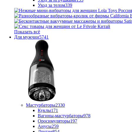
Уход за телом
339
Показать всё
Для мужчин
5741
Мастурбаторы
2330
Куклы
171
Вагины-мастурбаторы
978
Оросимуляторы
197
Анусы
259
Другие
854