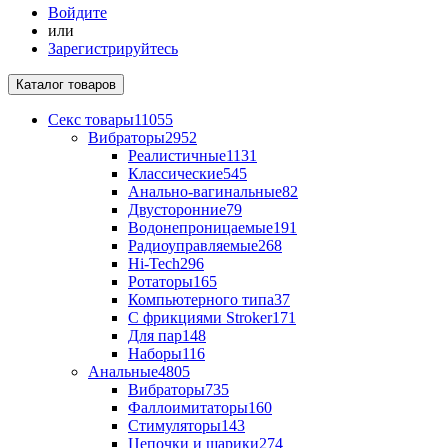
Войдите
или
Зарегистрируйтесь
Каталог
товаров
Секс товары
11055
Вибраторы
2952
Реалистичные
1131
Классические
545
Анально-вагинальные
82
Двусторонние
79
Водонепроницаемые
191
Радиоуправляемые
268
Hi-Tech
296
Ротаторы
165
Компьютерного типа
37
С фрикциями Stroker
171
Для пар
148
Наборы
116
Анальные
4805
Вибраторы
735
Фаллоимитаторы
160
Стимуляторы
143
Цепочки и шарики
274