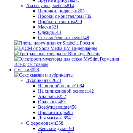
Другие атрибуты
277
Аксессуары, мебель
814
Цепочки, подвески
203
Пробки с кристаллом
1732
Пробки с хвостом
220
Маски
321
Одежда
143
Секс-мебель и качели
148
Все бдсм товары
Смазки
3028
Лубриканты
2673
На водной основе
1084
На силиконовой основе
142
Анальные
252
Оральные
463
Возбуждающие
456
Пролонгаторы
95
Для массажа
694
С феромонами
358
Женские духи
190