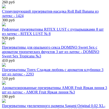
260 руб
Стимулирующий презерватив-насадка Roll Ball Banana из
латекс - 1424
300 руб
Рифленые презервативы RITEX LUST с пупырышками 8 шт
из латекс - RITEX LUST № 8
920 руб
Презервативы для орального секса DOMINO Sweet Sex с
ароматом тропических фруктов 3 шт из латекс - DOMINO
Sweet Sex Tropicana №3
410 руб
Презервативы Torex Сладкая любовь с ароматом клубники 3
шт из латекс - 2293
510 руб
Ароматизированные презервативы AMOR Fruit Яркая линия 3
шт из латекс - AMOR Fruit Яркая линия №3
190 руб
Презервативы увеличенного размера Sagami Original 0.02 XL-