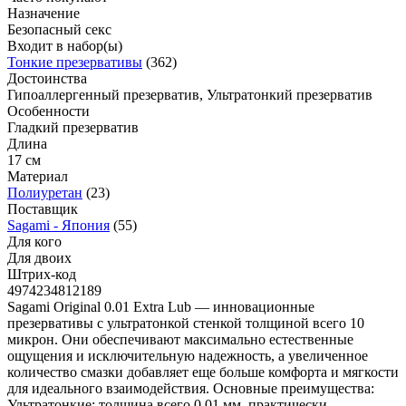
Назначение
Безопасный секс
Входит в набор(ы)
Тонкие презервативы
(362)
Достоинства
Гипоаллергенный презерватив, Ультратонкий презерватив
Особенности
Гладкий презерватив
Длина
17 см
Материал
Полиуретан
(23)
Поставщик
Sagami - Япония
(55)
Для кого
Для двоих
Штрих-код
4974234812189
Sagami Original 0.01 Extra Lub — инновационные
презервативы с ультратонкой стенкой толщиной всего 10
микрон. Они обеспечивают максимально естественные
ощущения и исключительную надежность, а увеличенное
количество смазки добавляет еще больше комфорта и мягкости
для идеального взаимодействия. Основные преимущества:
Ультратонкие: толщина всего 0,01 мм, практически