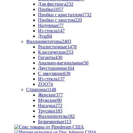
Для фистинга
232
Пробки
1057
Пробки с кристаллом
1732
Пробки с хвостом
220
Надувные
77
Из стекла
147
Душ
94
Фаллоимитаторы
2403
Реалистичные
1478
Классические
253
Гиганты
430
Анально-вагинальные
56
Двусторонние
164
С эякуляцией
39
Из стекла
137
ZOO
74
Страпоны
1148
Женские
377
Мужские
90
Насадки
272
Трусики
183
Фаллопротезы
182
Безремневые
113