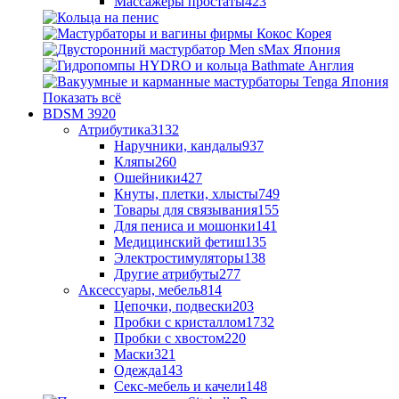
Массажеры простаты
423
Показать всё
BDSM
3920
Атрибутика
3132
Наручники, кандалы
937
Кляпы
260
Ошейники
427
Кнуты, плетки, хлысты
749
Товары для связывания
155
Для пениса и мошонки
141
Медицинский фетиш
135
Электростимуляторы
138
Другие атрибуты
277
Аксессуары, мебель
814
Цепочки, подвески
203
Пробки с кристаллом
1732
Пробки с хвостом
220
Маски
321
Одежда
143
Секс-мебель и качели
148