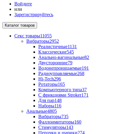
Войдите
или
Зарегистрируйтесь
Каталог
товаров
Секс товары
11055
Вибраторы
2952
Реалистичные
1131
Классические
545
Анально-вагинальные
82
Двусторонние
79
Водонепроницаемые
191
Радиоуправляемые
268
Hi-Tech
296
Ротаторы
165
Компьютерного типа
37
С фрикциями Stroker
171
Для пар
148
Наборы
116
Анальные
4805
Вибраторы
735
Фаллоимитаторы
160
Стимуляторы
143
Цепочки и шарики
274