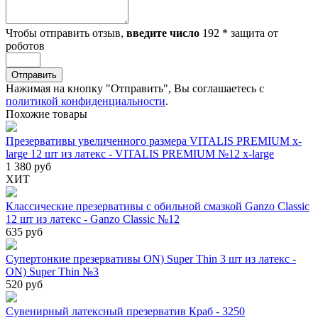
Чтобы отправить отзыв,
введите число
192
*
защита от
роботов
Отправить
Нажимая на кнопку "Отправить", Вы соглашаетесь с
политикой конфиденциальности
.
Похожие товары
Презервативы увеличенного размера VITALIS PREMIUM x-
large 12 шт из латекс - VITALIS PREMIUM №12 x-large
1 380 руб
ХИТ
Классические презервативы с обильной смазкой Ganzo Classic
12 шт из латекс - Ganzo Classic №12
635 руб
Супертонкие презервативы ON) Super Thin 3 шт из латекс -
ON) Super Thin №3
520 руб
Сувенирный латексный презерватив Краб - 3250