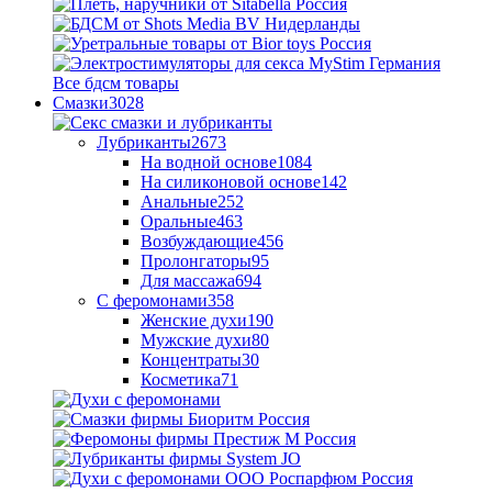
Все бдсм товары
Смазки
3028
Лубриканты
2673
На водной основе
1084
На силиконовой основе
142
Анальные
252
Оральные
463
Возбуждающие
456
Пролонгаторы
95
Для массажа
694
С феромонами
358
Женские духи
190
Мужские духи
80
Концентраты
30
Косметика
71