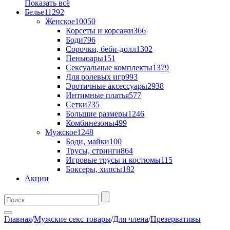
Показать всё
Белье
11292
Женское
10050
Корсеты и корсажи
366
Боди
796
Сорочки, беби-долл
1302
Пеньюары
151
Сексуальные комплекты
1379
Для ролевых игр
993
Эротичные аксессуары
2938
Интимные платья
577
Сетки
735
Большие размеры
1246
Комбинезоны
499
Мужское
1248
Боди, майки
100
Трусы, стринги
864
Игровые трусы и костюмы
115
Боксеры, хипсы
182
Акции
Главная
/
Мужские секс товары
/
Для члена
/
Презервативы