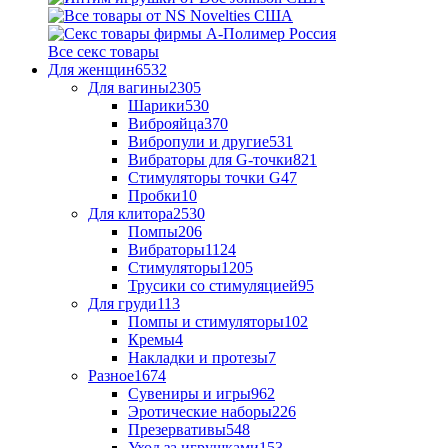
Все секс товары
Для женщин
6532
Для вагины
2305
Шарики
530
Виброяйца
370
Вибропули и другие
531
Вибраторы для G-точки
821
Стимуляторы точки G
47
Пробки
10
Для клитора
2530
Помпы
206
Вибраторы
1124
Стимуляторы
1205
Трусики со стимуляцией
95
Для груди
113
Помпы и стимуляторы
102
Кремы
4
Накладки и протезы
7
Разное
1674
Сувениры и игры
962
Эротические наборы
226
Презервативы
548
Уход за игрушками
153