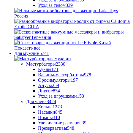
Уход за телом
339
Показать всё
Для мужчин
5741
Мастурбаторы
2330
Куклы
171
Вагины-мастурбаторы
978
Оросимуляторы
197
Анусы
259
Другие
854
Уход за игрушками
153
Для члена
3424
Кольца
1273
Насадки
845
Помпы
310
Увеличение размеров
39
Презервативы
548