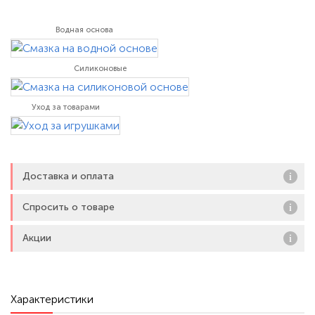
не оставит равнодушными любителей оригинальных секс-
игрушек. Гнущийся во все стороны ствол позволит
Водная основа
использовать изделие в различных позах. Мощная присоска
надёжно удержит интимный
Силиконовые
Уход за товарами
Доставка и оплата
Спросить о товаре
Акции
Характеристики