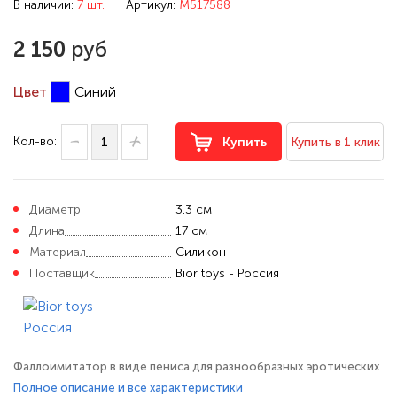
В наличии:
7 шт.
Артикул:
M517588
2 150
руб
Цвет
Синий
Кол-во:
Купить
Купить в 1 клик
Диаметр
3.3 см
Длина
17 см
Материал
Силикон
Поставщик
Bior toys - Россия
Фаллоимитатор в виде пениса для разнообразных эротических
удовольствий. Его необычный цвет с перламутровым блеском
Полное описание и все характеристики