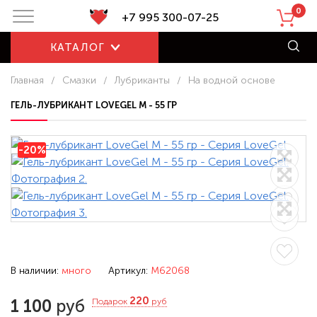
0
+7 995 300-07-25
КАТАЛОГ
Главная
/
Смазки
/
Лубриканты
/
На водной основе
ГЕЛЬ-ЛУБРИКАНТ LOVEGEL M - 55 ГР
-20%
В наличии:
много
Артикул:
M62068
220
1 100
руб
Подарок
руб