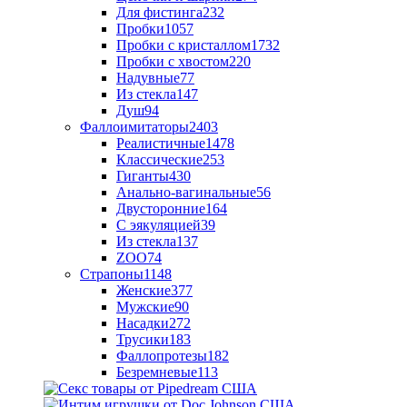
Для фистинга
232
Пробки
1057
Пробки с кристаллом
1732
Пробки с хвостом
220
Надувные
77
Из стекла
147
Душ
94
Фаллоимитаторы
2403
Реалистичные
1478
Классические
253
Гиганты
430
Анально-вагинальные
56
Двусторонние
164
С эякуляцией
39
Из стекла
137
ZOO
74
Страпоны
1148
Женские
377
Мужские
90
Насадки
272
Трусики
183
Фаллопротезы
182
Безремневые
113