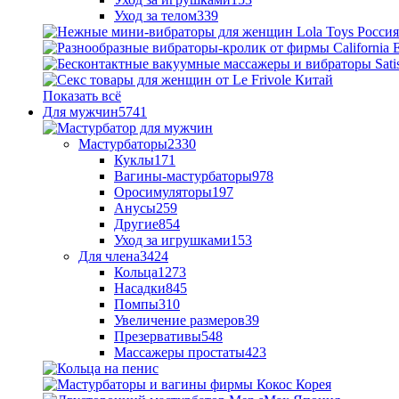
Уход за телом
339
Показать всё
Для мужчин
5741
Мастурбаторы
2330
Куклы
171
Вагины-мастурбаторы
978
Оросимуляторы
197
Анусы
259
Другие
854
Уход за игрушками
153
Для члена
3424
Кольца
1273
Насадки
845
Помпы
310
Увеличение размеров
39
Презервативы
548
Массажеры простаты
423