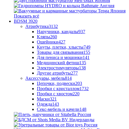
Показать всё
BDSM
3920
Атрибутика
3132
Наручники, кандалы
937
Кляпы
260
Ошейники
427
Кнуты, плетки, хлысты
749
Товары для связывания
155
Для пениса и мошонки
141
Медицинский фетиш
135
Электростимуляторы
138
Другие атрибуты
277
Аксессуары, мебель
814
Цепочки, подвески
203
Пробки с кристаллом
1732
Пробки с хвостом
220
Маски
321
Одежда
143
Секс-мебель и качели
148