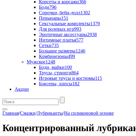
Корсеты и корсажи
366
Боди
796
Сорочки, беби-долл
1302
Пеньюары
151
Сексуальные комплекты
1379
Для ролевых игр
993
Эротичные аксессуары
2938
Интимные платья
577
Сетки
735
Большие размеры
1246
Комбинезоны
499
Мужское
1248
Боди, майки
100
Трусы, стринги
864
Игровые трусы и костюмы
115
Боксеры, хипсы
182
Акции
Главная
/
Смазки
/
Лубриканты
/
На силиконовой основе
Концентрированный лубрикан