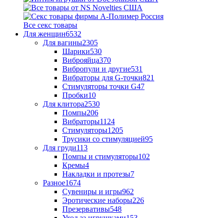
Все секс товары
Для женщин
6532
Для вагины
2305
Шарики
530
Виброяйца
370
Вибропули и другие
531
Вибраторы для G-точки
821
Стимуляторы точки G
47
Пробки
10
Для клитора
2530
Помпы
206
Вибраторы
1124
Стимуляторы
1205
Трусики со стимуляцией
95
Для груди
113
Помпы и стимуляторы
102
Кремы
4
Накладки и протезы
7
Разное
1674
Сувениры и игры
962
Эротические наборы
226
Презервативы
548
Уход за игрушками
153