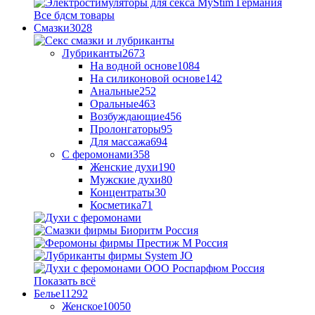
Все бдсм товары
Смазки
3028
Лубриканты
2673
На водной основе
1084
На силиконовой основе
142
Анальные
252
Оральные
463
Возбуждающие
456
Пролонгаторы
95
Для массажа
694
С феромонами
358
Женские духи
190
Мужские духи
80
Концентраты
30
Косметика
71
Показать всё
Белье
11292
Женское
10050