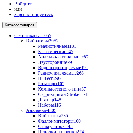
Войдите
или
Зарегистрируйтесь
Каталог
товаров
Секс товары
11055
Вибраторы
2952
Реалистичные
1131
Классические
545
Анально-вагинальные
82
Двусторонние
79
Водонепроницаемые
191
Радиоуправляемые
268
Hi-Tech
296
Ротаторы
165
Компьютерного типа
37
С фрикциями Stroker
171
Для пар
148
Наборы
116
Анальные
4805
Вибраторы
735
Фаллоимитаторы
160
Стимуляторы
143
Цепочки и шарики
274