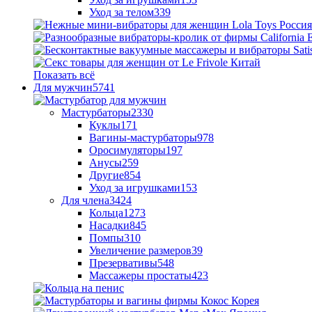
Уход за телом
339
Показать всё
Для мужчин
5741
Мастурбаторы
2330
Куклы
171
Вагины-мастурбаторы
978
Оросимуляторы
197
Анусы
259
Другие
854
Уход за игрушками
153
Для члена
3424
Кольца
1273
Насадки
845
Помпы
310
Увеличение размеров
39
Презервативы
548
Массажеры простаты
423