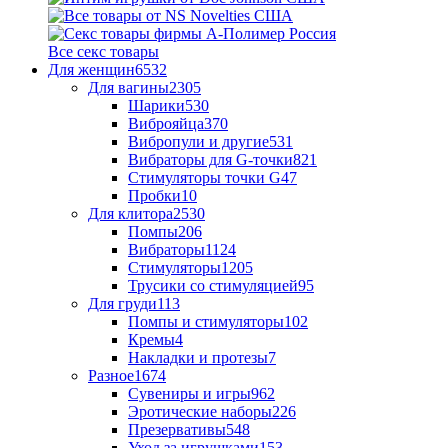
Все секс товары
Для женщин
6532
Для вагины
2305
Шарики
530
Виброяйца
370
Вибропули и другие
531
Вибраторы для G-точки
821
Стимуляторы точки G
47
Пробки
10
Для клитора
2530
Помпы
206
Вибраторы
1124
Стимуляторы
1205
Трусики со стимуляцией
95
Для груди
113
Помпы и стимуляторы
102
Кремы
4
Накладки и протезы
7
Разное
1674
Сувениры и игры
962
Эротические наборы
226
Презервативы
548
Уход за игрушками
153