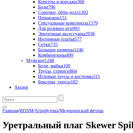
Корсеты и корсажи
366
Боди
796
Сорочки, беби-долл
1302
Пеньюары
151
Сексуальные комплекты
1379
Для ролевых игр
993
Эротичные аксессуары
2938
Интимные платья
577
Сетки
735
Большие размеры
1246
Комбинезоны
499
Мужское
1248
Боди, майки
100
Трусы, стринги
864
Игровые трусы и костюмы
115
Боксеры, хипсы
182
Акции
Главная
/
BDSM
/
Атрибутика
/
Медицинский фетиш
Уретральный плаг Skewer Spik