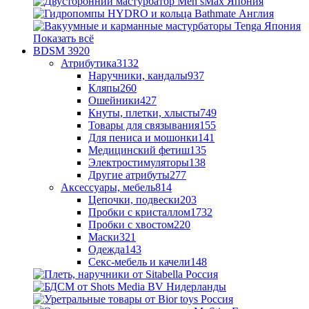
Показать всё
BDSM
3920
Атрибутика
3132
Наручники, кандалы
937
Кляпы
260
Ошейники
427
Кнуты, плетки, хлысты
749
Товары для связывания
155
Для пениса и мошонки
141
Медицинский фетиш
135
Электростимуляторы
138
Другие атрибуты
277
Аксессуары, мебель
814
Цепочки, подвески
203
Пробки с кристаллом
1732
Пробки с хвостом
220
Маски
321
Одежда
143
Секс-мебель и качели
148