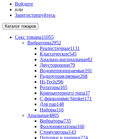
Войдите
или
Зарегистрируйтесь
Каталог
товаров
Секс товары
11055
Вибраторы
2952
Реалистичные
1131
Классические
545
Анально-вагинальные
82
Двусторонние
79
Водонепроницаемые
191
Радиоуправляемые
268
Hi-Tech
296
Ротаторы
165
Компьютерного типа
37
С фрикциями Stroker
171
Для пар
148
Наборы
116
Анальные
4805
Вибраторы
735
Фаллоимитаторы
160
Стимуляторы
143
Цепочки и шарики
274