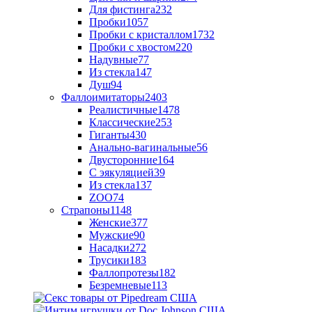
Для фистинга
232
Пробки
1057
Пробки с кристаллом
1732
Пробки с хвостом
220
Надувные
77
Из стекла
147
Душ
94
Фаллоимитаторы
2403
Реалистичные
1478
Классические
253
Гиганты
430
Анально-вагинальные
56
Двусторонние
164
С эякуляцией
39
Из стекла
137
ZOO
74
Страпоны
1148
Женские
377
Мужские
90
Насадки
272
Трусики
183
Фаллопротезы
182
Безремневые
113