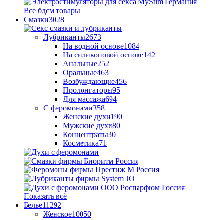
Все бдсм товары
Смазки
3028
Лубриканты
2673
На водной основе
1084
На силиконовой основе
142
Анальные
252
Оральные
463
Возбуждающие
456
Пролонгаторы
95
Для массажа
694
С феромонами
358
Женские духи
190
Мужские духи
80
Концентраты
30
Косметика
71
Показать всё
Белье
11292
Женское
10050