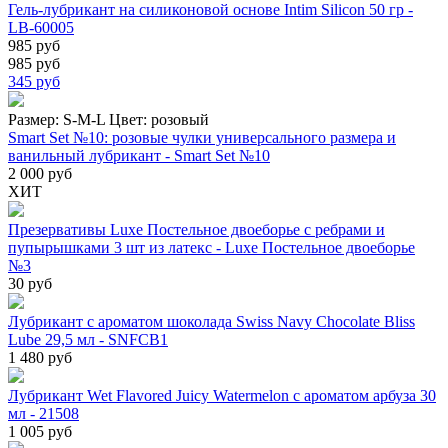
Гель-лубрикант на силиконовой основе Intim Silicon 50 гр -
LB-60005
985 руб
985 руб
345
руб
Размер:
S-M-L
Цвет:
розовый
Smart Set №10: розовые чулки универсального размера и
ванильный лубрикант - Smart Set №10
2 000 руб
ХИТ
Презервативы Luxe Постельное двоеборье с ребрами и
пупырышками 3 шт из латекс - Luxe Постельное двоеборье
№3
30 руб
Лубрикант с ароматом шоколада Swiss Navy Chocolate Bliss
Lube 29,5 мл - SNFCB1
1 480 руб
Лубрикант Wet Flavored Juicy Watermelon с ароматом арбуза 30
мл - 21508
1 005 руб