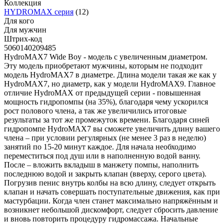
Коллекция
HYDROMAX серия
(12)
Для кого
Для мужчин
Штрих-код
5060140209485
HydroMAX7 Wide Boy - модель с увеличенным диаметром.
Эту модель приобретают мужчины, которым не подходит
модель HydroMAX7 в диаметре. Длина модели такая же как у
HydroMAX7, но диаметр, как у модели HydroMAX9. Главное
отличие HydroMAX от предыдущей серии - повышенная
мощность гидропомпы (на 35%), благодаря чему ускорился
рост полового члена, а так же увеличились итоговые
результаты за тот же промежуток времени. Благодаря синей
гидропомпе HydroMAX7 вы сможете увеличить длину вашего
члена – при условии регулярных (не менее 3 раз в неделю)
занятий по 15-20 минут каждое. Для начала необходимо
переместиться под душ или в наполненную водой ванну.
После – вложить вкладыш в манжету помпы, наполнить
последнюю водой и закрыть клапан (вверху, серого цвета).
Погрузив пенис внутрь колбы на всю длину, следует открыть
клапан и начать совершать поступательные движения, как при
мастурбации. Когда член станет максимально напряжённым и
возникнет небольшой дискомфорт, следует сбросить давление
и вновь повторить процедуру гидромассажа. Начальные