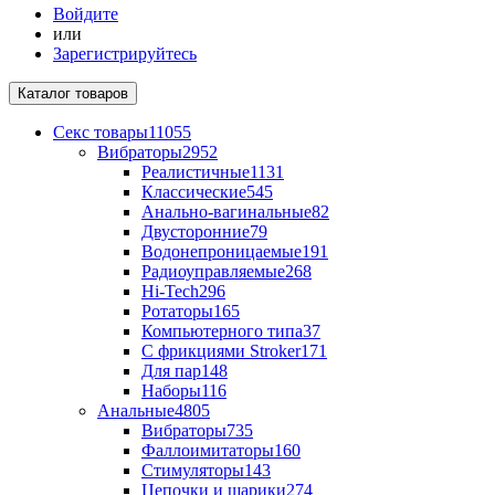
Войдите
или
Зарегистрируйтесь
Каталог
товаров
Секс товары
11055
Вибраторы
2952
Реалистичные
1131
Классические
545
Анально-вагинальные
82
Двусторонние
79
Водонепроницаемые
191
Радиоуправляемые
268
Hi-Tech
296
Ротаторы
165
Компьютерного типа
37
С фрикциями Stroker
171
Для пар
148
Наборы
116
Анальные
4805
Вибраторы
735
Фаллоимитаторы
160
Стимуляторы
143
Цепочки и шарики
274