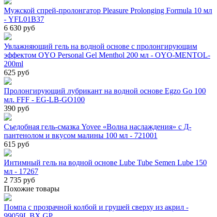
Мужской спрей-пролонгатор Pleasure Prolonging Formula 10 мл
- YFL01B37
6 630 руб
Увлажняющий гель на водной основе с пролонгирующим
эффектом OYO Personal Gel Menthol 200 мл - OYO-MENTOL-
200ml
625 руб
Пролонгирующий лубрикант на водной основе Egzo Go 100
мл. FFF - EG-LB-GO100
390 руб
Съедобная гель-смазка Yovee «Волна наслаждения» с Д-
пантенолом и вкусом малины 100 мл - 721001
615 руб
Интимный гель на водной основе Lube Tube Semen Lube 150
мл - 17267
2 735 руб
Похожие товары
Помпа с прозрачной колбой и грушей сверху из акрил -
99059L BX GP