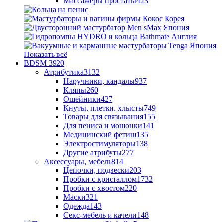
Массажеры простаты
423
Показать всё
BDSM
3920
Атрибутика
3132
Наручники, кандалы
937
Кляпы
260
Ошейники
427
Кнуты, плетки, хлысты
749
Товары для связывания
155
Для пениса и мошонки
141
Медицинский фетиш
135
Электростимуляторы
138
Другие атрибуты
277
Аксессуары, мебель
814
Цепочки, подвески
203
Пробки с кристаллом
1732
Пробки с хвостом
220
Маски
321
Одежда
143
Секс-мебель и качели
148