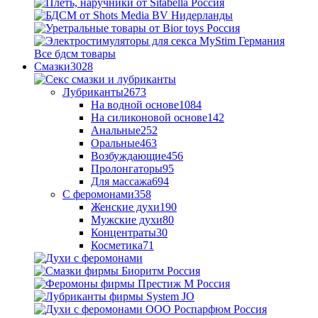
Все бдсм товары
Смазки
3028
Лубриканты
2673
На водной основе
1084
На силиконовой основе
142
Анальные
252
Оральные
463
Возбуждающие
456
Пролонгаторы
95
Для массажа
694
С феромонами
358
Женские духи
190
Мужские духи
80
Концентраты
30
Косметика
71