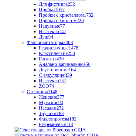
Для фистинга
232
Пробки
1057
Пробки с кристаллом
1732
Пробки с хвостом
220
Надувные
77
Из стекла
147
Душ
94
Фаллоимитаторы
2403
Реалистичные
1478
Классические
253
Гиганты
430
Анально-вагинальные
56
Двусторонние
164
С эякуляцией
39
Из стекла
137
ZOO
74
Страпоны
1148
Женские
377
Мужские
90
Насадки
272
Трусики
183
Фаллопротезы
182
Безремневые
113