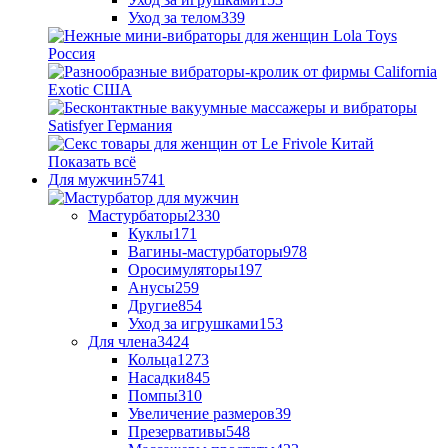
Уход за телом
339
Показать всё
Для мужчин
5741
Мастурбаторы
2330
Куклы
171
Вагины-мастурбаторы
978
Оросимуляторы
197
Анусы
259
Другие
854
Уход за игрушками
153
Для члена
3424
Кольца
1273
Насадки
845
Помпы
310
Увеличение размеров
39
Презервативы
548