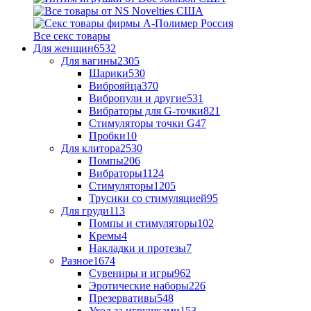
Все секс товары
Для женщин
6532
Для вагины
2305
Шарики
530
Виброяйца
370
Вибропули и другие
531
Вибраторы для G-точки
821
Стимуляторы точки G
47
Пробки
10
Для клитора
2530
Помпы
206
Вибраторы
1124
Стимуляторы
1205
Трусики со стимуляцией
95
Для груди
113
Помпы и стимуляторы
102
Кремы
4
Накладки и протезы
7
Разное
1674
Сувениры и игры
962
Эротические наборы
226
Презервативы
548
Уход за игрушками
153