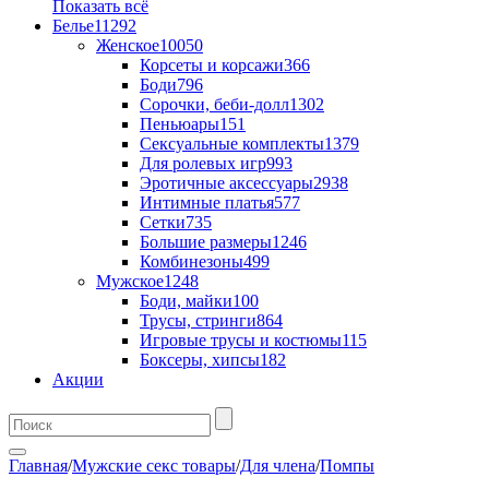
Показать всё
Белье
11292
Женское
10050
Корсеты и корсажи
366
Боди
796
Сорочки, беби-долл
1302
Пеньюары
151
Сексуальные комплекты
1379
Для ролевых игр
993
Эротичные аксессуары
2938
Интимные платья
577
Сетки
735
Большие размеры
1246
Комбинезоны
499
Мужское
1248
Боди, майки
100
Трусы, стринги
864
Игровые трусы и костюмы
115
Боксеры, хипсы
182
Акции
Главная
/
Мужские секс товары
/
Для члена
/
Помпы