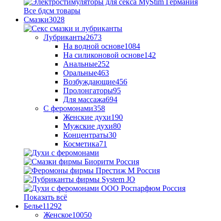
Все бдсм товары
Смазки
3028
Лубриканты
2673
На водной основе
1084
На силиконовой основе
142
Анальные
252
Оральные
463
Возбуждающие
456
Пролонгаторы
95
Для массажа
694
С феромонами
358
Женские духи
190
Мужские духи
80
Концентраты
30
Косметика
71
Показать всё
Белье
11292
Женское
10050