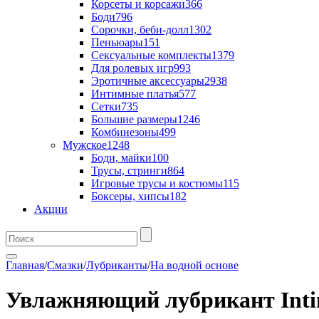
Корсеты и корсажи
366
Боди
796
Сорочки, беби-долл
1302
Пеньюары
151
Сексуальные комплекты
1379
Для ролевых игр
993
Эротичные аксессуары
2938
Интимные платья
577
Сетки
735
Большие размеры
1246
Комбинезоны
499
Мужское
1248
Боди, майки
100
Трусы, стринги
864
Игровые трусы и костюмы
115
Боксеры, хипсы
182
Акции
Главная
/
Смазки
/
Лубриканты
/
На водной основе
Увлажняющий лубрикант Intim