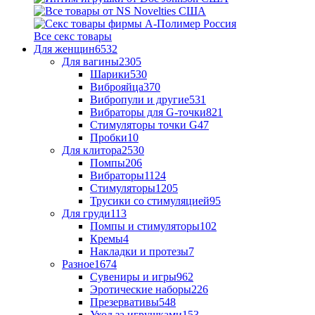
Все секс товары
Для женщин
6532
Для вагины
2305
Шарики
530
Виброяйца
370
Вибропули и другие
531
Вибраторы для G-точки
821
Стимуляторы точки G
47
Пробки
10
Для клитора
2530
Помпы
206
Вибраторы
1124
Стимуляторы
1205
Трусики со стимуляцией
95
Для груди
113
Помпы и стимуляторы
102
Кремы
4
Накладки и протезы
7
Разное
1674
Сувениры и игры
962
Эротические наборы
226
Презервативы
548
Уход за игрушками
153