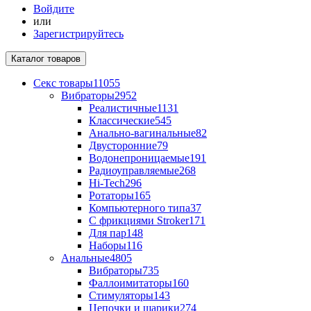
Войдите
или
Зарегистрируйтесь
Каталог
товаров
Секс товары
11055
Вибраторы
2952
Реалистичные
1131
Классические
545
Анально-вагинальные
82
Двусторонние
79
Водонепроницаемые
191
Радиоуправляемые
268
Hi-Tech
296
Ротаторы
165
Компьютерного типа
37
С фрикциями Stroker
171
Для пар
148
Наборы
116
Анальные
4805
Вибраторы
735
Фаллоимитаторы
160
Стимуляторы
143
Цепочки и шарики
274