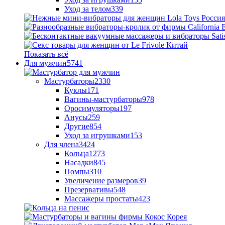
Уход за телом
339
Показать всё
Для мужчин
5741
Мастурбаторы
2330
Куклы
171
Вагины-мастурбаторы
978
Оросимуляторы
197
Анусы
259
Другие
854
Уход за игрушками
153
Для члена
3424
Кольца
1273
Насадки
845
Помпы
310
Увеличение размеров
39
Презервативы
548
Массажеры простаты
423