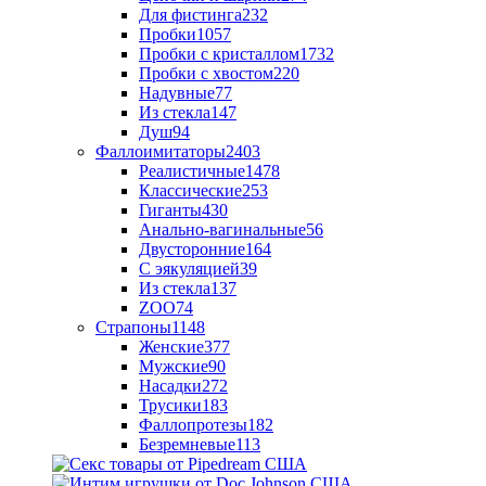
Для фистинга
232
Пробки
1057
Пробки с кристаллом
1732
Пробки с хвостом
220
Надувные
77
Из стекла
147
Душ
94
Фаллоимитаторы
2403
Реалистичные
1478
Классические
253
Гиганты
430
Анально-вагинальные
56
Двусторонние
164
С эякуляцией
39
Из стекла
137
ZOO
74
Страпоны
1148
Женские
377
Мужские
90
Насадки
272
Трусики
183
Фаллопротезы
182
Безремневые
113