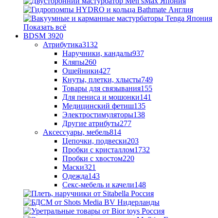
Показать всё
BDSM
3920
Атрибутика
3132
Наручники, кандалы
937
Кляпы
260
Ошейники
427
Кнуты, плетки, хлысты
749
Товары для связывания
155
Для пениса и мошонки
141
Медицинский фетиш
135
Электростимуляторы
138
Другие атрибуты
277
Аксессуары, мебель
814
Цепочки, подвески
203
Пробки с кристаллом
1732
Пробки с хвостом
220
Маски
321
Одежда
143
Секс-мебель и качели
148