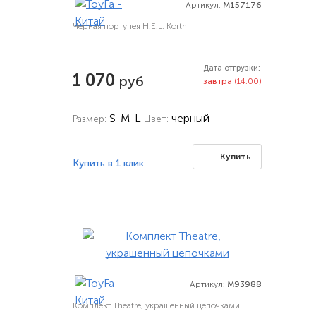
Артикул:
M157176
Черная портупея H.E.L. Kortni
Дата отгрузки:
1 070
руб
завтра
(14:00)
S-M-L
черный
Размер:
Цвет:
Купить
Купить в 1 клик
Артикул:
M93988
Комплект Theatre, украшенный цепочками