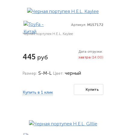
Артикул:
M157172
Черная портупея H.E.L. Kaylee
Дата отгрузки:
445
руб
завтра
(14:00)
S-M-L
черный
Размер:
Цвет:
Купить
Купить в 1 клик