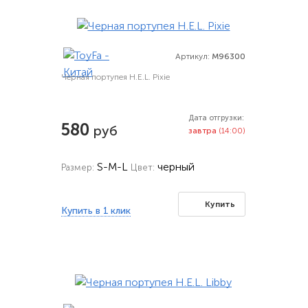
Артикул:
M96300
Черная портупея H.E.L. Pixie
Дата отгрузки:
580
руб
завтра
(14:00)
S-M-L
черный
Размер:
Цвет:
Купить
Купить в 1 клик