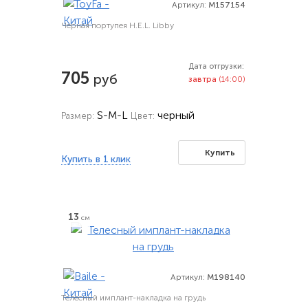
Артикул:
M157154
Черная портупея H.E.L. Libby
Дата отгрузки:
705
руб
завтра
(14:00)
S-M-L
черный
Размер:
Цвет:
Купить
Купить в 1 клик
13
см
Артикул:
M198140
Телесный имплант-накладка на грудь