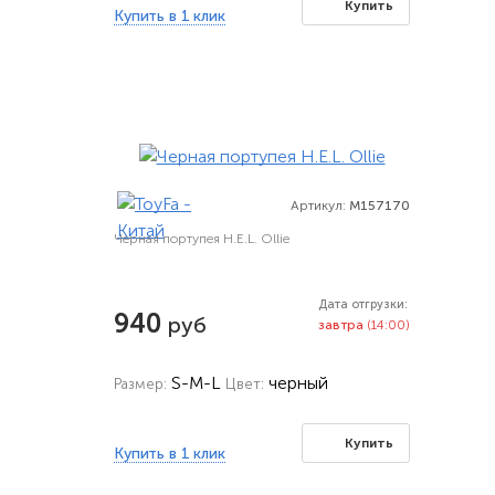
Купить
Купить в 1 клик
Артикул:
M157170
Черная портупея H.E.L. Ollie
Дата отгрузки:
940
руб
завтра
(14:00)
S-M-L
черный
Размер:
Цвет:
Купить
Купить в 1 клик