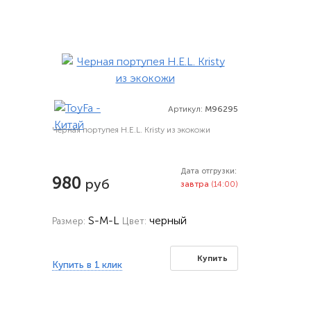
Артикул:
M96295
Черная портупея H.E.L. Kristy из экокожи
Дата отгрузки:
980
руб
завтра
(14:00)
S-M-L
черный
Размер:
Цвет:
Купить
Купить в 1 клик