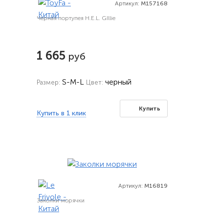
Артикул:
M157168
Черная портупея H.E.L. GIllie
1 665
руб
S-M-L
черный
Размер:
Цвет:
Купить
Купить в 1 клик
Артикул:
M16819
Заколки морячки