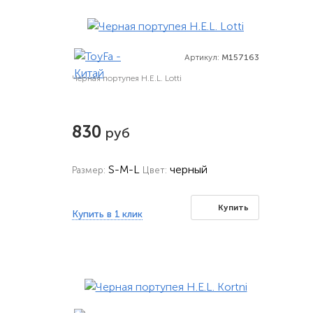
Артикул:
M157163
Черная портупея H.E.L. Lotti
830
руб
S-M-L
черный
Размер:
Цвет:
Купить
Купить в 1 клик