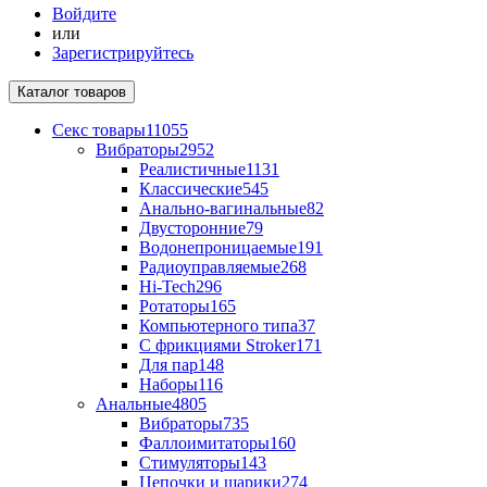
Войдите
или
Зарегистрируйтесь
Каталог
товаров
Секс товары
11055
Вибраторы
2952
Реалистичные
1131
Классические
545
Анально-вагинальные
82
Двусторонние
79
Водонепроницаемые
191
Радиоуправляемые
268
Hi-Tech
296
Ротаторы
165
Компьютерного типа
37
С фрикциями Stroker
171
Для пар
148
Наборы
116
Анальные
4805
Вибраторы
735
Фаллоимитаторы
160
Стимуляторы
143
Цепочки и шарики
274