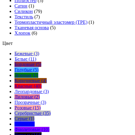
Полиэстер
(5)
Сатин
(1)
Силикон
(79)
Текстиль
(7)
Термопластичный эластомер (TPE)
(1)
Тканевая основа
(5)
Хлопок
(6)
Цвет
Бежевые (3)
Белые (11)
Бордовые (5)
Голубые (5)
Зеленые (2)
Коричневые (4)
Красные (40)
Леопардовые (3)
Лиловые (2)
Прозрачные (3)
Розовые (15)
Серебристые (35)
Серые (1)
Синие (1)
Фиолетовые (10)
Черные (344)