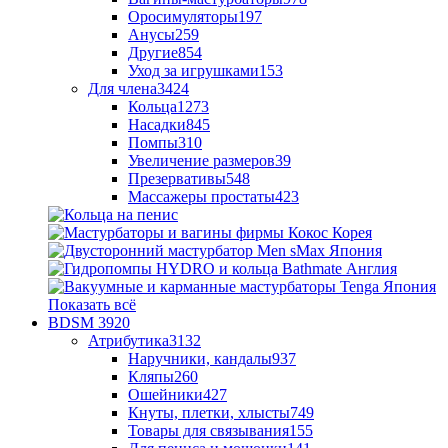
Оросимуляторы
197
Анусы
259
Другие
854
Уход за игрушками
153
Для члена
3424
Кольца
1273
Насадки
845
Помпы
310
Увеличение размеров
39
Презервативы
548
Массажеры простаты
423
Показать всё
BDSM
3920
Атрибутика
3132
Наручники, кандалы
937
Кляпы
260
Ошейники
427
Кнуты, плетки, хлысты
749
Товары для связывания
155