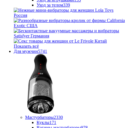
Уход за телом
339
Показать всё
Для мужчин
5741
Мастурбаторы
2330
Куклы
171
Вагины-мастурбаторы
978