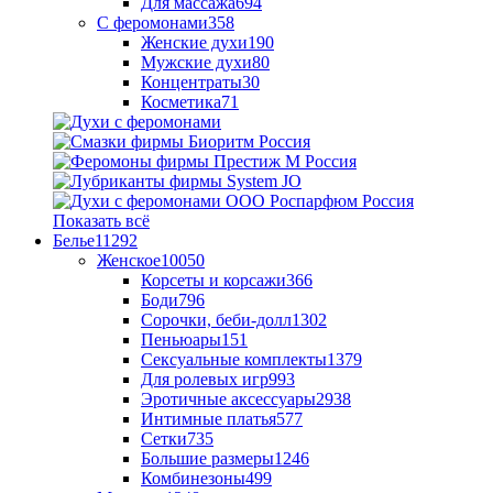
Для массажа
694
С феромонами
358
Женские духи
190
Мужские духи
80
Концентраты
30
Косметика
71
Показать всё
Белье
11292
Женское
10050
Корсеты и корсажи
366
Боди
796
Сорочки, беби-долл
1302
Пеньюары
151
Сексуальные комплекты
1379
Для ролевых игр
993
Эротичные аксессуары
2938
Интимные платья
577
Сетки
735
Большие размеры
1246
Комбинезоны
499