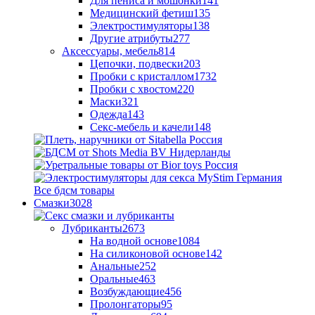
Для пениса и мошонки
141
Медицинский фетиш
135
Электростимуляторы
138
Другие атрибуты
277
Аксессуары, мебель
814
Цепочки, подвески
203
Пробки с кристаллом
1732
Пробки с хвостом
220
Маски
321
Одежда
143
Секс-мебель и качели
148
Все бдсм товары
Смазки
3028
Лубриканты
2673
На водной основе
1084
На силиконовой основе
142
Анальные
252
Оральные
463
Возбуждающие
456
Пролонгаторы
95