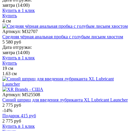
завтра
(14:00)
Купить в 1 клик
Купить
4
см
Артикул:
M32707
Средняя чёрная анальная пробка с голубым лисьим хвостом
5 580
руб
Дата отгрузки:
завтра
(14:00)
Купить в 1 клик
Купить
19
см
1.63
см
Артикул:
M525508
Синий шприц для введения лубриканта XL Lubricant Launcher
2 775 руб
-14%
Подарок
415
руб
2 775
руб
Купить в 1 клик