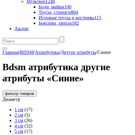
Мужское
1248
Боди, майки
100
Трусы, стринги
864
Игровые трусы и костюмы
115
Боксеры, хипсы
182
Акции
Главная
/
BDSM
/
Атрибутика
/
Другие атрибуты
/
Синие
Bdsm атрибутика другие
атрибуты «Синие»
фильтр
товаров
Диаметр
1 см
(17)
2 см
(5)
3 см
(26)
4 см
(32)
5 см
(17)