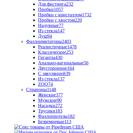
Для фистинга
232
Пробки
1057
Пробки с кристаллом
1732
Пробки с хвостом
220
Надувные
77
Из стекла
147
Душ
94
Фаллоимитаторы
2403
Реалистичные
1478
Классические
253
Гиганты
430
Анально-вагинальные
56
Двусторонние
164
С эякуляцией
39
Из стекла
137
ZOO
74
Страпоны
1148
Женские
377
Мужские
90
Насадки
272
Трусики
183
Фаллопротезы
182
Безремневые
113