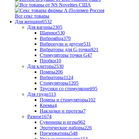
Все секс товары
Для женщин
6532
Для вагины
2305
Шарики
530
Виброяйца
370
Вибропули и другие
531
Вибраторы для G-точки
821
Стимуляторы точки G
47
Пробки
10
Для клитора
2530
Помпы
206
Вибраторы
1124
Стимуляторы
1205
Трусики со стимуляцией
95
Для груди
113
Помпы и стимуляторы
102
Кремы
4
Накладки и протезы
7
Разное
1674
Сувениры и игры
962
Эротические наборы
226
Презервативы
548
Уход за игрушками
153