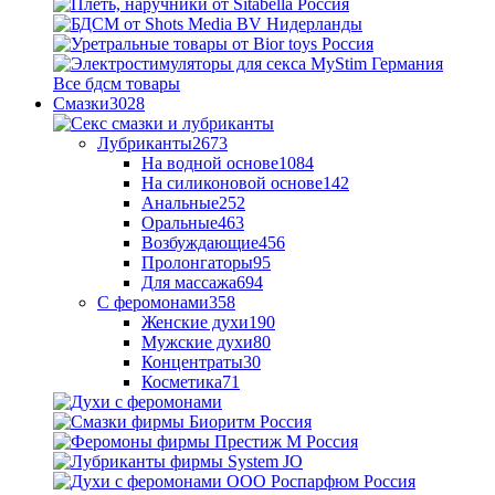
Все бдсм товары
Смазки
3028
Лубриканты
2673
На водной основе
1084
На силиконовой основе
142
Анальные
252
Оральные
463
Возбуждающие
456
Пролонгаторы
95
Для массажа
694
С феромонами
358
Женские духи
190
Мужские духи
80
Концентраты
30
Косметика
71