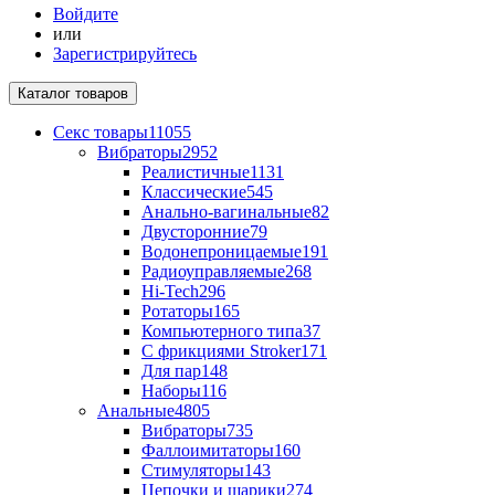
Войдите
или
Зарегистрируйтесь
Каталог
товаров
Секс товары
11055
Вибраторы
2952
Реалистичные
1131
Классические
545
Анально-вагинальные
82
Двусторонние
79
Водонепроницаемые
191
Радиоуправляемые
268
Hi-Tech
296
Ротаторы
165
Компьютерного типа
37
С фрикциями Stroker
171
Для пар
148
Наборы
116
Анальные
4805
Вибраторы
735
Фаллоимитаторы
160
Стимуляторы
143
Цепочки и шарики
274