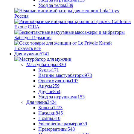
Уход за телом
339
Показать всё
Для мужчин
5741
Мастурбаторы
2330
Куклы
171
Вагины-мастурбаторы
978
Оросимуляторы
197
Анусы
259
Другие
854
Уход за игрушками
153
Для члена
3424
Кольца
1273
Насадки
845
Помпы
310
Увеличение размеров
39
Презервативы
548