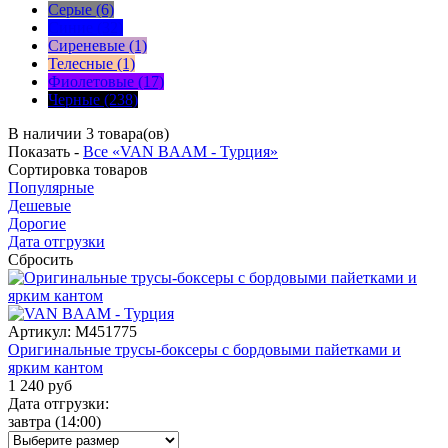
Серые (6)
Синие (32)
Сиреневые (1)
Телесные (1)
Фиолетовые (17)
Черные (238)
В наличии 3 товара(ов)
Показать -
Все «VAN BAAM - Турция»
Сортировка
товаров
Популярные
Дешевые
Дорогие
Дата отгрузки
Сбросить
Артикул:
M451775
Оригинальные трусы-боксеры с бордовыми пайетками и
ярким кантом
1 240
руб
Дата отгрузки:
завтра
(14:00)