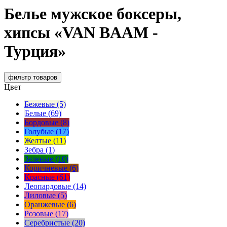
Белье мужское боксеры,
хипсы «VAN BAAM -
Турция»
фильтр
товаров
Цвет
Бежевые (5)
Белые (69)
Бордовые (8)
Голубые (17)
Желтые (11)
Зебра (1)
Зеленые (10)
Коричневые (6)
Красные (61)
Леопардовые (14)
Лиловые (5)
Оранжевые (6)
Розовые (17)
Серебристые (20)