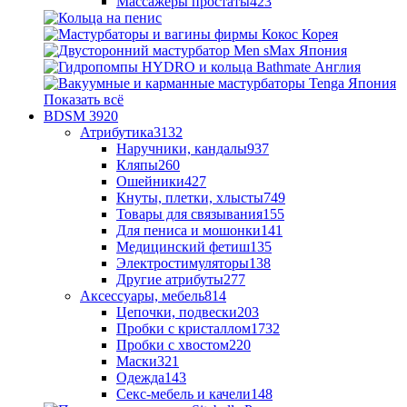
Массажеры простаты
423
Показать всё
BDSM
3920
Атрибутика
3132
Наручники, кандалы
937
Кляпы
260
Ошейники
427
Кнуты, плетки, хлысты
749
Товары для связывания
155
Для пениса и мошонки
141
Медицинский фетиш
135
Электростимуляторы
138
Другие атрибуты
277
Аксессуары, мебель
814
Цепочки, подвески
203
Пробки с кристаллом
1732
Пробки с хвостом
220
Маски
321
Одежда
143
Секс-мебель и качели
148