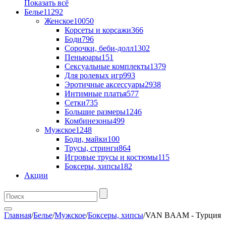
Показать всё
Белье
11292
Женское
10050
Корсеты и корсажи
366
Боди
796
Сорочки, беби-долл
1302
Пеньюары
151
Сексуальные комплекты
1379
Для ролевых игр
993
Эротичные аксессуары
2938
Интимные платья
577
Сетки
735
Большие размеры
1246
Комбинезоны
499
Мужское
1248
Боди, майки
100
Трусы, стринги
864
Игровые трусы и костюмы
115
Боксеры, хипсы
182
Акции
Главная
/
Белье
/
Мужское
/
Боксеры, хипсы
/
VAN BAAM - Турция