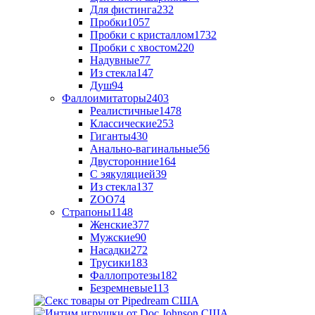
Для фистинга
232
Пробки
1057
Пробки с кристаллом
1732
Пробки с хвостом
220
Надувные
77
Из стекла
147
Душ
94
Фаллоимитаторы
2403
Реалистичные
1478
Классические
253
Гиганты
430
Анально-вагинальные
56
Двусторонние
164
С эякуляцией
39
Из стекла
137
ZOO
74
Страпоны
1148
Женские
377
Мужские
90
Насадки
272
Трусики
183
Фаллопротезы
182
Безремневые
113