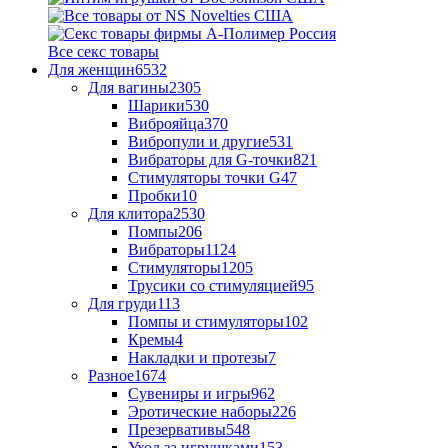
Все секс товары
Для женщин
6532
Для вагины
2305
Шарики
530
Виброяйца
370
Вибропули и другие
531
Вибраторы для G-точки
821
Стимуляторы точки G
47
Пробки
10
Для клитора
2530
Помпы
206
Вибраторы
1124
Стимуляторы
1205
Трусики со стимуляцией
95
Для груди
113
Помпы и стимуляторы
102
Кремы
4
Накладки и протезы
7
Разное
1674
Сувениры и игры
962
Эротические наборы
226
Презервативы
548
Уход за игрушками
153