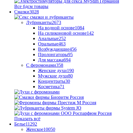
Все бдсм товары
Смазки
3028
Лубриканты
2673
На водной основе
1084
На силиконовой основе
142
Анальные
252
Оральные
463
Возбуждающие
456
Пролонгаторы
95
Для массажа
694
С феромонами
358
Женские духи
190
Мужские духи
80
Концентраты
30
Косметика
71
Показать всё
Белье
11292
Женское
10050