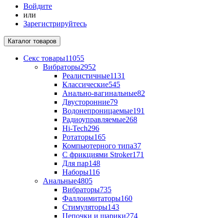
Войдите
или
Зарегистрируйтесь
Каталог
товаров
Секс товары
11055
Вибраторы
2952
Реалистичные
1131
Классические
545
Анально-вагинальные
82
Двусторонние
79
Водонепроницаемые
191
Радиоуправляемые
268
Hi-Tech
296
Ротаторы
165
Компьютерного типа
37
С фрикциями Stroker
171
Для пар
148
Наборы
116
Анальные
4805
Вибраторы
735
Фаллоимитаторы
160
Стимуляторы
143
Цепочки и шарики
274