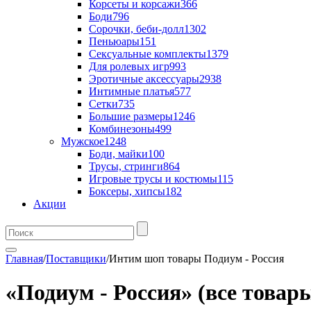
Корсеты и корсажи
366
Боди
796
Сорочки, беби-долл
1302
Пеньюары
151
Сексуальные комплекты
1379
Для ролевых игр
993
Эротичные аксессуары
2938
Интимные платья
577
Сетки
735
Большие размеры
1246
Комбинезоны
499
Мужское
1248
Боди, майки
100
Трусы, стринги
864
Игровые трусы и костюмы
115
Боксеры, хипсы
182
Акции
Главная
/
Поставщики
/
Интим шоп товары Подиум - Россия
«Подиум - Россия» (все товар