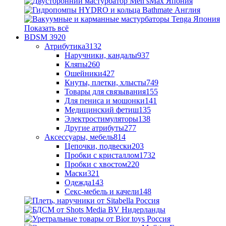
Показать всё
BDSM
3920
Атрибутика
3132
Наручники, кандалы
937
Кляпы
260
Ошейники
427
Кнуты, плетки, хлысты
749
Товары для связывания
155
Для пениса и мошонки
141
Медицинский фетиш
135
Электростимуляторы
138
Другие атрибуты
277
Аксессуары, мебель
814
Цепочки, подвески
203
Пробки с кристаллом
1732
Пробки с хвостом
220
Маски
321
Одежда
143
Секс-мебель и качели
148