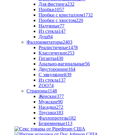
Для фистинга
232
Пробки
1057
Пробки с кристаллом
1732
Пробки с хвостом
220
Надувные
77
Из стекла
147
Душ
94
Фаллоимитаторы
2403
Реалистичные
1478
Классические
253
Гиганты
430
Анально-вагинальные
56
Двусторонние
164
С эякуляцией
39
Из стекла
137
ZOO
74
Страпоны
1148
Женские
377
Мужские
90
Насадки
272
Трусики
183
Фаллопротезы
182
Безремневые
113