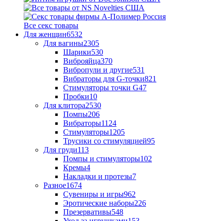
Все секс товары
Для женщин
6532
Для вагины
2305
Шарики
530
Виброяйца
370
Вибропули и другие
531
Вибраторы для G-точки
821
Стимуляторы точки G
47
Пробки
10
Для клитора
2530
Помпы
206
Вибраторы
1124
Стимуляторы
1205
Трусики со стимуляцией
95
Для груди
113
Помпы и стимуляторы
102
Кремы
4
Накладки и протезы
7
Разное
1674
Сувениры и игры
962
Эротические наборы
226
Презервативы
548
Уход за игрушками
153