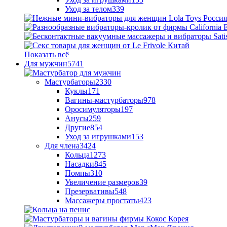
Уход за телом
339
Показать всё
Для мужчин
5741
Мастурбаторы
2330
Куклы
171
Вагины-мастурбаторы
978
Оросимуляторы
197
Анусы
259
Другие
854
Уход за игрушками
153
Для члена
3424
Кольца
1273
Насадки
845
Помпы
310
Увеличение размеров
39
Презервативы
548
Массажеры простаты
423