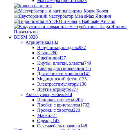
Массажеры простаты
423
Показать всё
BDSM
3920
Атрибутика
3132
Наручники, кандалы
937
Кляпы
260
Ошейники
427
Кнуты, плетки, хлысты
749
Товары для связывания
155
Для пениса и мошонки
141
Медицинский фетиш
135
Электростимуляторы
138
Другие атрибуты
277
Аксессуары, мебель
814
Цепочки, подвески
203
Пробки с кристаллом
1732
Пробки с хвостом
220
Маски
321
Одежда
143
Секс-мебель и качели
148