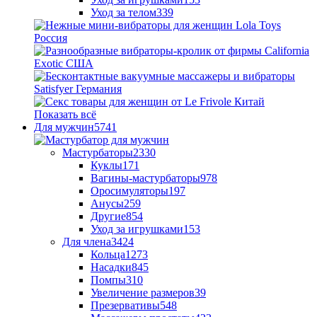
Уход за телом
339
Показать всё
Для мужчин
5741
Мастурбаторы
2330
Куклы
171
Вагины-мастурбаторы
978
Оросимуляторы
197
Анусы
259
Другие
854
Уход за игрушками
153
Для члена
3424
Кольца
1273
Насадки
845
Помпы
310
Увеличение размеров
39
Презервативы
548