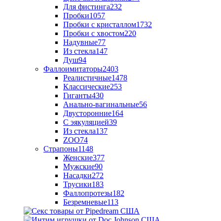
Для фистинга
232
Пробки
1057
Пробки с кристаллом
1732
Пробки с хвостом
220
Надувные
77
Из стекла
147
Душ
94
Фаллоимитаторы
2403
Реалистичные
1478
Классические
253
Гиганты
430
Анально-вагинальные
56
Двусторонние
164
С эякуляцией
39
Из стекла
137
ZOO
74
Страпоны
1148
Женские
377
Мужские
90
Насадки
272
Трусики
183
Фаллопротезы
182
Безремневые
113