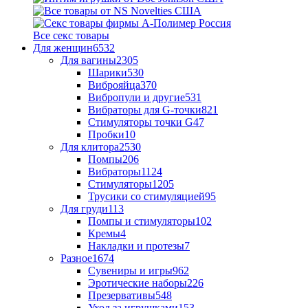
Все секс товары
Для женщин
6532
Для вагины
2305
Шарики
530
Виброяйца
370
Вибропули и другие
531
Вибраторы для G-точки
821
Стимуляторы точки G
47
Пробки
10
Для клитора
2530
Помпы
206
Вибраторы
1124
Стимуляторы
1205
Трусики со стимуляцией
95
Для груди
113
Помпы и стимуляторы
102
Кремы
4
Накладки и протезы
7
Разное
1674
Сувениры и игры
962
Эротические наборы
226
Презервативы
548
Уход за игрушками
153