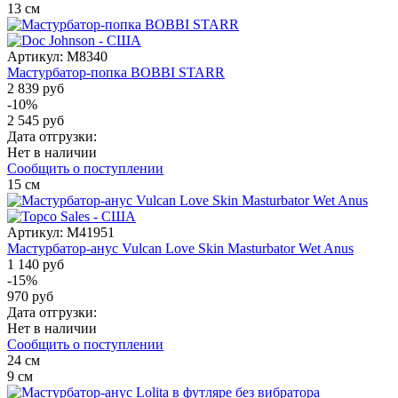
13
см
Артикул:
M8340
Мастурбатор-попка BOBBI STARR
2 839 руб
-10%
2 545 руб
Дата отгрузки:
Нет в наличии
Сообщить о поступлении
15
см
Артикул:
M41951
Мастурбатор-анус Vulcan Love Skin Masturbator Wet Anus
1 140 руб
-15%
970 руб
Дата отгрузки:
Нет в наличии
Сообщить о поступлении
24
см
9
см