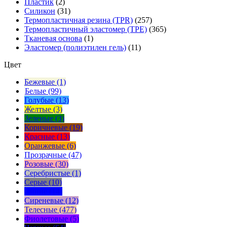
Пластик
(2)
Силикон
(31)
Термопластичная резина (TPR)
(257)
Термопластичный эластомер (TPE)
(365)
Тканевая основа
(1)
Эластомер (полиэтилен гель)
(11)
Цвет
Бежевые (1)
Белые (99)
Голубые (13)
Желтые (3)
Зеленые (3)
Коричневые (19)
Красные (13)
Оранжевые (6)
Прозрачные (47)
Розовые (30)
Серебристые (1)
Серые (10)
Синие (14)
Сиреневые (12)
Телесные (477)
Фиолетовые (5)