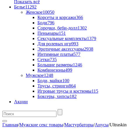
Показать всё
Белье
11292
Женское
10050
Корсеты и корсажи
366
Боди
796
Сорочки, беби-долл
1302
Пеньюары
151
Сексуальные комплекты
1379
Для ролевых игр
993
Эротичные аксессуары
2938
Интимные платья
577
Сетки
735
Большие размеры
1246
Комбинезоны
499
Мужское
1248
Боди, майки
100
Трусы, стринги
864
Игровые трусы и костюмы
115
Боксеры, хипсы
182
Акции
Главная
/
Мужские секс товары
/
Мастурбаторы
/
Анусы
/
Ultraskin