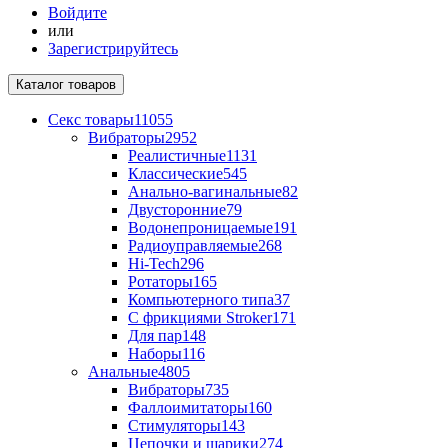
Войдите
или
Зарегистрируйтесь
Каталог
товаров
Секс товары
11055
Вибраторы
2952
Реалистичные
1131
Классические
545
Анально-вагинальные
82
Двусторонние
79
Водонепроницаемые
191
Радиоуправляемые
268
Hi-Tech
296
Ротаторы
165
Компьютерного типа
37
С фрикциями Stroker
171
Для пар
148
Наборы
116
Анальные
4805
Вибраторы
735
Фаллоимитаторы
160
Стимуляторы
143
Цепочки и шарики
274