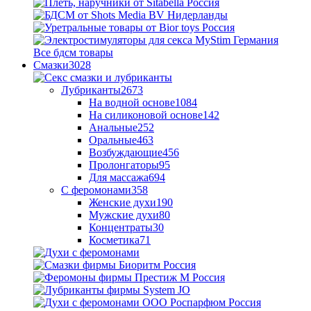
Все бдсм товары
Смазки
3028
Лубриканты
2673
На водной основе
1084
На силиконовой основе
142
Анальные
252
Оральные
463
Возбуждающие
456
Пролонгаторы
95
Для массажа
694
С феромонами
358
Женские духи
190
Мужские духи
80
Концентраты
30
Косметика
71