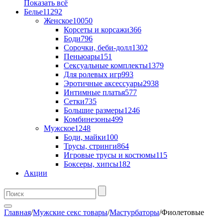
Показать всё
Белье
11292
Женское
10050
Корсеты и корсажи
366
Боди
796
Сорочки, беби-долл
1302
Пеньюары
151
Сексуальные комплекты
1379
Для ролевых игр
993
Эротичные аксессуары
2938
Интимные платья
577
Сетки
735
Большие размеры
1246
Комбинезоны
499
Мужское
1248
Боди, майки
100
Трусы, стринги
864
Игровые трусы и костюмы
115
Боксеры, хипсы
182
Акции
Главная
/
Мужские секс товары
/
Мастурбаторы
/
Фиолетовые