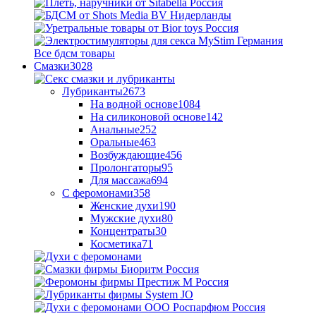
Все бдсм товары
Смазки
3028
Лубриканты
2673
На водной основе
1084
На силиконовой основе
142
Анальные
252
Оральные
463
Возбуждающие
456
Пролонгаторы
95
Для массажа
694
С феромонами
358
Женские духи
190
Мужские духи
80
Концентраты
30
Косметика
71