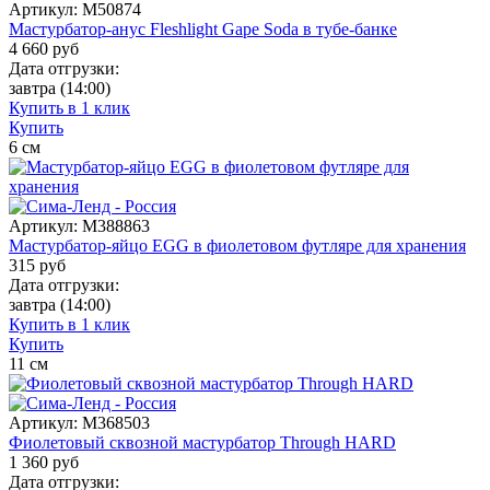
Артикул:
M50874
Мастурбатор-анус Fleshlight Gape Soda в тубе-банке
4 660
руб
Дата отгрузки:
завтра
(14:00)
Купить в 1 клик
Купить
6
см
Артикул:
M388863
Мастурбатор-яйцо EGG в фиолетовом футляре для хранения
315
руб
Дата отгрузки:
завтра
(14:00)
Купить в 1 клик
Купить
11
см
Артикул:
M368503
Фиолетовый сквозной мастурбатор Through HARD
1 360
руб
Дата отгрузки: