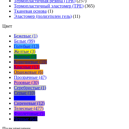
Термопластичная резина (TPR)
(257)
Термопластичный эластомер (TPE)
(365)
Тканевая основа
(1)
Эластомер (полиэтилен гель)
(11)
Цвет
Бежевые (1)
Белые (99)
Голубые (13)
Желтые (3)
Зеленые (3)
Коричневые (19)
Красные (13)
Оранжевые (6)
Прозрачные (47)
Розовые (30)
Серебристые (1)
Серые (10)
Синие (14)
Сиреневые (12)
Телесные (477)
Фиолетовые (5)
Черные (64)
Подкатегории