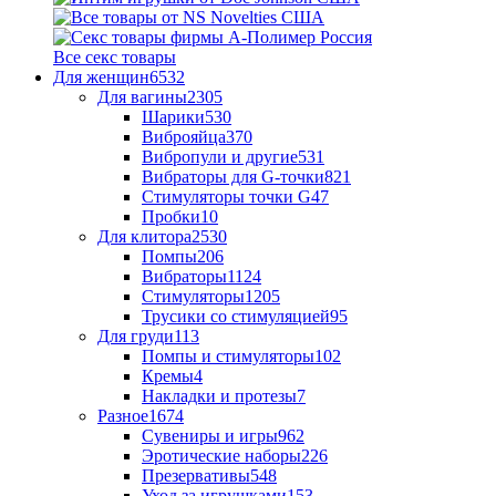
Все секс товары
Для женщин
6532
Для вагины
2305
Шарики
530
Виброяйца
370
Вибропули и другие
531
Вибраторы для G-точки
821
Стимуляторы точки G
47
Пробки
10
Для клитора
2530
Помпы
206
Вибраторы
1124
Стимуляторы
1205
Трусики со стимуляцией
95
Для груди
113
Помпы и стимуляторы
102
Кремы
4
Накладки и протезы
7
Разное
1674
Сувениры и игры
962
Эротические наборы
226
Презервативы
548
Уход за игрушками
153