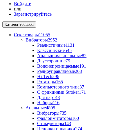
Войдите
или
Зарегистрируйтесь
Каталог
товаров
Секс товары
11055
Вибраторы
2952
Реалистичные
1131
Классические
545
Анально-вагинальные
82
Двусторонние
79
Водонепроницаемые
191
Радиоуправляемые
268
Hi-Tech
296
Ротаторы
165
Компьютерного типа
37
С фрикциями Stroker
171
Для пар
148
Наборы
116
Анальные
4805
Вибраторы
735
Фаллоимитаторы
160
Стимуляторы
143
Цепочки и шарики
274