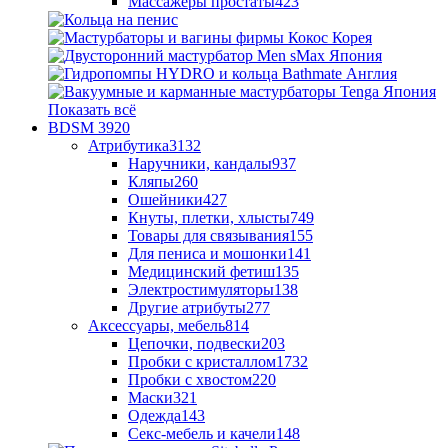
Массажеры простаты
423
Показать всё
BDSM
3920
Атрибутика
3132
Наручники, кандалы
937
Кляпы
260
Ошейники
427
Кнуты, плетки, хлысты
749
Товары для связывания
155
Для пениса и мошонки
141
Медицинский фетиш
135
Электростимуляторы
138
Другие атрибуты
277
Аксессуары, мебель
814
Цепочки, подвески
203
Пробки с кристаллом
1732
Пробки с хвостом
220
Маски
321
Одежда
143
Секс-мебель и качели
148