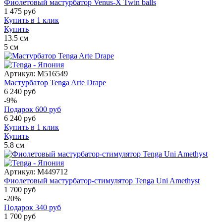
Фиолетовый мастурбатор Venus-X Twin balls
1 475
руб
Купить в 1 клик
Купить
13.5
см
5
см
Артикул:
M516549
Мастурбатор Tenga Arte Drape
6 240 руб
-9%
Подарок
600
руб
6 240
руб
Купить в 1 клик
Купить
5.8
см
Артикул:
M449712
Фиолетовый мастурбатор-стимулятор Tenga Uni Amethyst
1 700 руб
-20%
Подарок
340
руб
1 700
руб