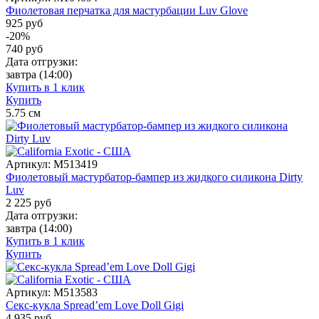
Фиолетовая перчатка для мастурбации Luv Glove
925 руб
-20%
740
руб
Дата отгрузки:
завтра
(14:00)
Купить в 1 клик
Купить
5.75
см
Артикул:
M513419
Фиолетовый мастурбатор-бампер из жидкого силикона Dirty
Luv
2 225
руб
Дата отгрузки:
завтра
(14:00)
Купить в 1 клик
Купить
Артикул:
M513583
Секс-кукла Spread’em Love Doll Gigi
4 935
руб