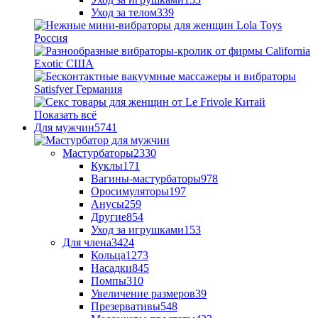
Уход за телом
339
Показать всё
Для мужчин
5741
Мастурбаторы
2330
Куклы
171
Вагины-мастурбаторы
978
Оросимуляторы
197
Анусы
259
Другие
854
Уход за игрушками
153
Для члена
3424
Кольца
1273
Насадки
845
Помпы
310
Увеличение размеров
39
Презервативы
548