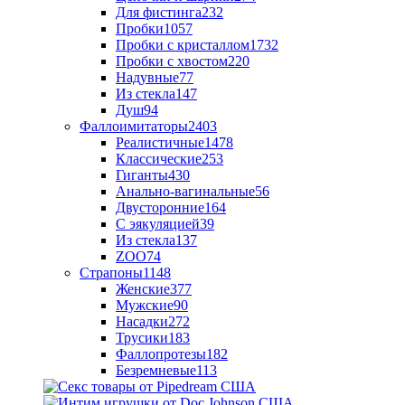
Для фистинга
232
Пробки
1057
Пробки с кристаллом
1732
Пробки с хвостом
220
Надувные
77
Из стекла
147
Душ
94
Фаллоимитаторы
2403
Реалистичные
1478
Классические
253
Гиганты
430
Анально-вагинальные
56
Двусторонние
164
С эякуляцией
39
Из стекла
137
ZOO
74
Страпоны
1148
Женские
377
Мужские
90
Насадки
272
Трусики
183
Фаллопротезы
182
Безремневые
113