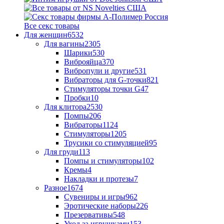
Все секс товары
Для женщин
6532
Для вагины
2305
Шарики
530
Виброяйца
370
Вибропули и другие
531
Вибраторы для G-точки
821
Стимуляторы точки G
47
Пробки
10
Для клитора
2530
Помпы
206
Вибраторы
1124
Стимуляторы
1205
Трусики со стимуляцией
95
Для груди
113
Помпы и стимуляторы
102
Кремы
4
Накладки и протезы
7
Разное
1674
Сувениры и игры
962
Эротические наборы
226
Презервативы
548
Уход за игрушками
153