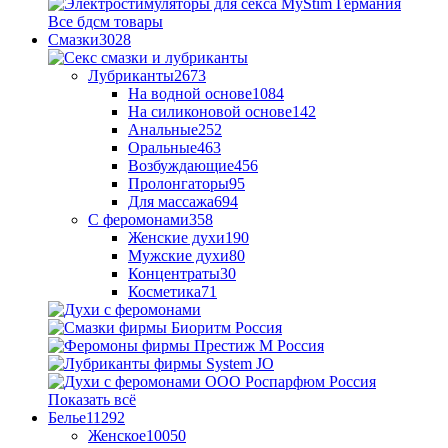
Все бдсм товары
Смазки
3028
Лубриканты
2673
На водной основе
1084
На силиконовой основе
142
Анальные
252
Оральные
463
Возбуждающие
456
Пролонгаторы
95
Для массажа
694
С феромонами
358
Женские духи
190
Мужские духи
80
Концентраты
30
Косметика
71
Показать всё
Белье
11292
Женское
10050