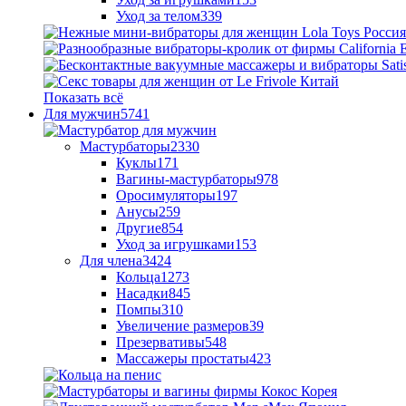
Уход за телом
339
Показать всё
Для мужчин
5741
Мастурбаторы
2330
Куклы
171
Вагины-мастурбаторы
978
Оросимуляторы
197
Анусы
259
Другие
854
Уход за игрушками
153
Для члена
3424
Кольца
1273
Насадки
845
Помпы
310
Увеличение размеров
39
Презервативы
548
Массажеры простаты
423