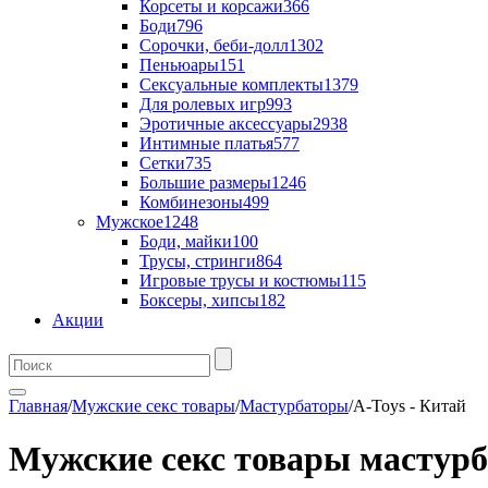
Корсеты и корсажи
366
Боди
796
Сорочки, беби-долл
1302
Пеньюары
151
Сексуальные комплекты
1379
Для ролевых игр
993
Эротичные аксессуары
2938
Интимные платья
577
Сетки
735
Большие размеры
1246
Комбинезоны
499
Мужское
1248
Боди, майки
100
Трусы, стринги
864
Игровые трусы и костюмы
115
Боксеры, хипсы
182
Акции
Главная
/
Мужские секс товары
/
Мастурбаторы
/
A-Toys - Китай
Мужские секс товары мастурб