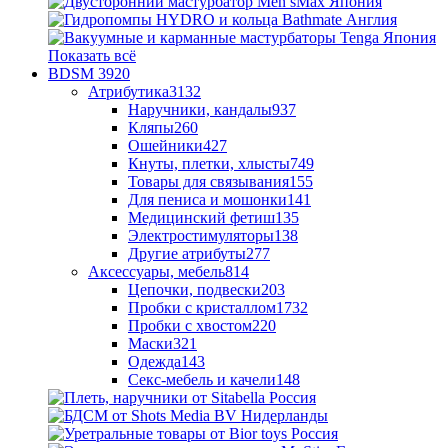
Показать всё
BDSM
3920
Атрибутика
3132
Наручники, кандалы
937
Кляпы
260
Ошейники
427
Кнуты, плетки, хлысты
749
Товары для связывания
155
Для пениса и мошонки
141
Медицинский фетиш
135
Электростимуляторы
138
Другие атрибуты
277
Аксессуары, мебель
814
Цепочки, подвески
203
Пробки с кристаллом
1732
Пробки с хвостом
220
Маски
321
Одежда
143
Секс-мебель и качели
148