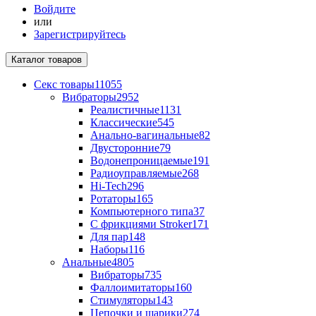
Войдите
или
Зарегистрируйтесь
Каталог
товаров
Секс товары
11055
Вибраторы
2952
Реалистичные
1131
Классические
545
Анально-вагинальные
82
Двусторонние
79
Водонепроницаемые
191
Радиоуправляемые
268
Hi-Tech
296
Ротаторы
165
Компьютерного типа
37
С фрикциями Stroker
171
Для пар
148
Наборы
116
Анальные
4805
Вибраторы
735
Фаллоимитаторы
160
Стимуляторы
143
Цепочки и шарики
274