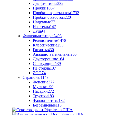
Для фистинга
232
Пробки
1057
Пробки с кристаллом
1732
Пробки с хвостом
220
Надувные
77
Из стекла
147
Душ
94
Фаллоимитаторы
2403
Реалистичные
1478
Классические
253
Гиганты
430
Анально-вагинальные
56
Двусторонние
164
С эякуляцией
39
Из стекла
137
ZOO
74
Страпоны
1148
Женские
377
Мужские
90
Насадки
272
Трусики
183
Фаллопротезы
182
Безремневые
113