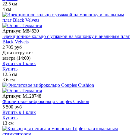
22.5
см
4
см
Артикул:
M84530
Эрекционное кольцо с утяжкой на мошонку и анальным плаг
Black Velvets
2 705
руб
Дата отгрузки:
завтра
(14:00)
Купить в 1 клик
Купить
12.5
см
3.6
см
Артикул:
M128748
Фиолетовое виброкольцо Couples Cushion
5 500
руб
Купить в 1 клик
Купить
13
см