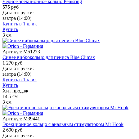
Чёрное эрекционное кольцо Penisring
575
руб
Дата отгрузки:
завтра
(14:00)
Купить в 1 клик
Купить
3
см
Артикул:
M51273
Синее виброкольцо для пениса Blue Climax
1 270
руб
Дата отгрузки:
завтра
(14:00)
Купить в 1 клик
Купить
Хит продаж
14.5
см
3
см
Артикул:
M39441
Эрекционное кольцо с анальным стимулятором Mr Hook
2 690
руб
Дата отгрузки: