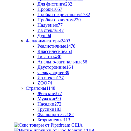
Для фистинга
232
Пробки
1057
Пробки с кристаллом
1732
Пробки с хвостом
220
Надувные
77
Из стекла
147
Душ
94
Фаллоимитаторы
2403
Реалистичные
1478
Классические
253
Гиганты
430
Анально-вагинальные
56
Двусторонние
164
С эякуляцией
39
Из стекла
137
ZOO
74
Страпоны
1148
Женские
377
Мужские
90
Насадки
272
Трусики
183
Фаллопротезы
182
Безремневые
113