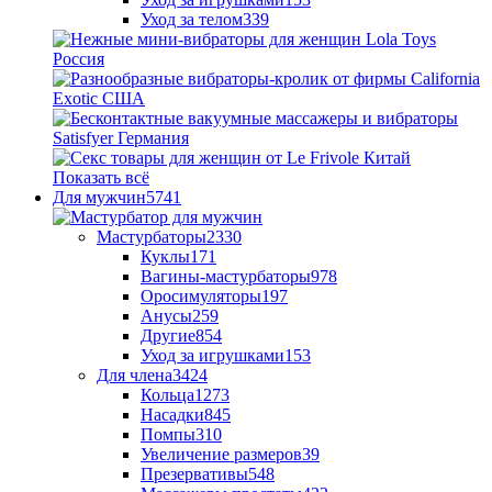
Уход за телом
339
Показать всё
Для мужчин
5741
Мастурбаторы
2330
Куклы
171
Вагины-мастурбаторы
978
Оросимуляторы
197
Анусы
259
Другие
854
Уход за игрушками
153
Для члена
3424
Кольца
1273
Насадки
845
Помпы
310
Увеличение размеров
39
Презервативы
548