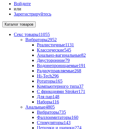
Войдите
или
Зарегистрируйтесь
Каталог
товаров
Секс товары
11055
Вибраторы
2952
Реалистичные
1131
Классические
545
Анально-вагинальные
82
Двусторонние
79
Водонепроницаемые
191
Радиоуправляемые
268
Hi-Tech
296
Ротаторы
165
Компьютерного типа
37
С фрикциями Stroker
171
Для пар
148
Наборы
116
Анальные
4805
Вибраторы
735
Фаллоимитаторы
160
Стимуляторы
143
Цепочки и шарики
274