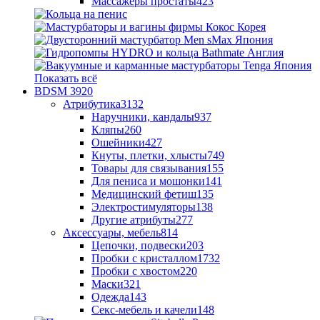
Массажеры простаты
423
Показать всё
BDSM
3920
Атрибутика
3132
Наручники, кандалы
937
Кляпы
260
Ошейники
427
Кнуты, плетки, хлысты
749
Товары для связывания
155
Для пениса и мошонки
141
Медицинский фетиш
135
Электростимуляторы
138
Другие атрибуты
277
Аксессуары, мебель
814
Цепочки, подвески
203
Пробки с кристаллом
1732
Пробки с хвостом
220
Маски
321
Одежда
143
Секс-мебель и качели
148