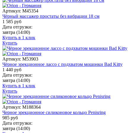
Артикул:
M45354
Чёрный массажер простаты без вибрации 18 см
1 585
руб
Дата отгрузки:
завтра
(14:00)
Купить в 1 клик
Купить
Артикул:
M53903
Чёрное эрекционное лассо с подхватом мошонки Bad Kitty
1 440
руб
Дата отгрузки:
завтра
(14:00)
Купить в 1 клик
Купить
Артикул:
M188364
Черное эрекционное силиконовое кольцо Penisring
985
руб
Дата отгрузки:
завтра
(14:00)