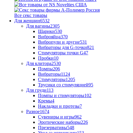
Все секс товары
Для женщин
6532
Для вагины
2305
Шарики
530
Виброяйца
370
Вибропули и другие
531
Вибраторы для G-точки
821
Стимуляторы точки G
47
Пробки
10
Для клитора
2530
Помпы
206
Вибраторы
1124
Стимуляторы
1205
Трусики со стимуляцией
95
Для груди
113
Помпы и стимуляторы
102
Кремы
4
Накладки и протезы
7
Разное
1674
Сувениры и игры
962
Эротические наборы
226
Презервативы
548
Уход за игрушками
153