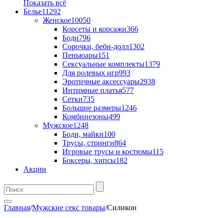
Показать всё
Белье
11292
Женское
10050
Корсеты и корсажи
366
Боди
796
Сорочки, беби-долл
1302
Пеньюары
151
Сексуальные комплекты
1379
Для ролевых игр
993
Эротичные аксессуары
2938
Интимные платья
577
Сетки
735
Большие размеры
1246
Комбинезоны
499
Мужское
1248
Боди, майки
100
Трусы, стринги
864
Игровые трусы и костюмы
115
Боксеры, хипсы
182
Акции
Главная
/
Мужские секс товары
/
Силикон