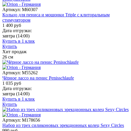
Артикул:
M60307
Кoльцо для пениса и мошонки Triple с клиторальным
стимулятором
1 400
руб
Дата отгрузки:
завтра
(14:00)
Купить в 1 клик
Купить
Хит продаж
26
см
Артикул:
M55262
Чёрное лассо на пенис Penisschlaufe
1 035
руб
Дата отгрузки:
завтра
(14:00)
Купить в 1 клик
Купить
Артикул:
M178656
Набор из трех силиконовых эрекционных колец Sexy Circles
990
руб