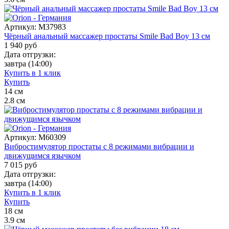
Артикул:
M37983
Чёрный анальный массажер простаты Smile Bad Boy 13 см
1 940
руб
Дата отгрузки:
завтра
(14:00)
Купить в 1 клик
Купить
14
см
2.8
см
Артикул:
M60309
Вибростимулятор простаты с 8 режимами вибрации и
движущимся язычком
7 015
руб
Дата отгрузки:
завтра
(14:00)
Купить в 1 клик
Купить
18
см
3.9
см