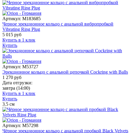
Артикул:
M183685
Черное эрекционное кольцо с анальной вибропробкой
Vibrating Ring Plug
5 015
руб
Купить в 1 клик
Купить
Артикул:
M53727
Эрекционное кольцо с анальной цепочкой Cockring with Balls
1 270
руб
Дата отгрузки:
завтра
(14:00)
Купить в 1 клик
Купить
3.5
см
Артикул:
M57298
Чёрное эрекционное кольцо с анальной пробкой Black Velvets