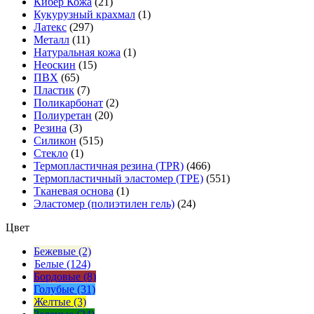
Кибер Кожа
(21)
Кукурузный крахмал
(1)
Латекс
(297)
Металл
(11)
Натуральная кожа
(1)
Неоскин
(15)
ПВХ
(65)
Пластик
(7)
Поликарбонат
(2)
Полиуретан
(20)
Резина
(3)
Силикон
(515)
Стекло
(1)
Термопластичная резина (TPR)
(466)
Термопластичный эластомер (TPE)
(551)
Тканевая основа
(1)
Эластомер (полиэтилен гель)
(24)
Цвет
Бежевые (2)
Белые (124)
Бордовые (8)
Голубые (31)
Желтые (3)