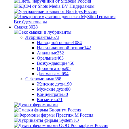
Все бдсм товары
Смазки
3028
Лубриканты
2673
На водной основе
1084
На силиконовой основе
142
Анальные
252
Оральные
463
Возбуждающие
456
Пролонгаторы
95
Для массажа
694
С феромонами
358
Женские духи
190
Мужские духи
80
Концентраты
30
Косметика
71