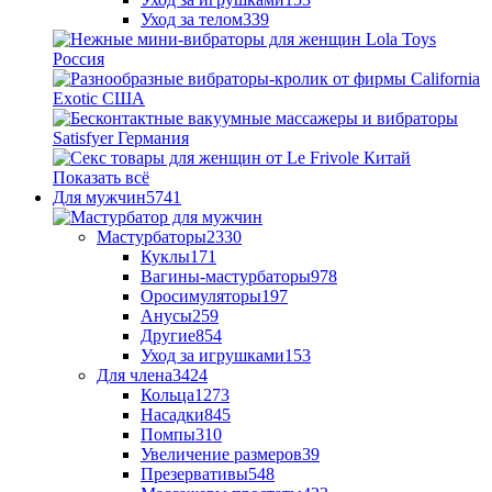
Уход за телом
339
Показать всё
Для мужчин
5741
Мастурбаторы
2330
Куклы
171
Вагины-мастурбаторы
978
Оросимуляторы
197
Анусы
259
Другие
854
Уход за игрушками
153
Для члена
3424
Кольца
1273
Насадки
845
Помпы
310
Увеличение размеров
39
Презервативы
548