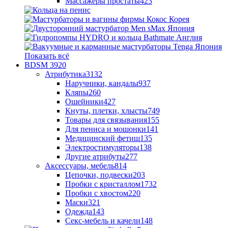
Массажеры простаты
423
Показать всё
BDSM
3920
Атрибутика
3132
Наручники, кандалы
937
Кляпы
260
Ошейники
427
Кнуты, плетки, хлысты
749
Товары для связывания
155
Для пениса и мошонки
141
Медицинский фетиш
135
Электростимуляторы
138
Другие атрибуты
277
Аксессуары, мебель
814
Цепочки, подвески
203
Пробки с кристаллом
1732
Пробки с хвостом
220
Маски
321
Одежда
143
Секс-мебель и качели
148