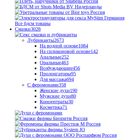
Все бдсм товары
Смазки
3028
Лубриканты
2673
На водной основе
1084
На силиконовой основе
142
Анальные
252
Оральные
463
Возбуждающие
456
Пролонгаторы
95
Для массажа
694
С феромонами
358
Женские духи
190
Мужские духи
80
Концентраты
30
Косметика
71