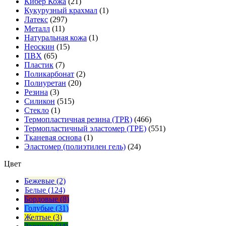
Кибер Кожа
(21)
Кукурузный крахмал
(1)
Латекс
(297)
Металл
(11)
Натуральная кожа
(1)
Неоскин
(15)
ПВХ
(65)
Пластик
(7)
Поликарбонат
(2)
Полиуретан
(20)
Резина
(3)
Силикон
(515)
Стекло
(1)
Термопластичная резина (TPR)
(466)
Термопластичный эластомер (TPE)
(551)
Тканевая основа
(1)
Эластомер (полиэтилен гель)
(24)
Цвет
Бежевые (2)
Белые (124)
Бордовые (8)
Голубые (31)
Желтые (3)