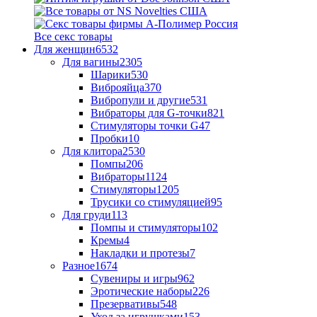
Все секс товары
Для женщин
6532
Для вагины
2305
Шарики
530
Виброяйца
370
Вибропули и другие
531
Вибраторы для G-точки
821
Стимуляторы точки G
47
Пробки
10
Для клитора
2530
Помпы
206
Вибраторы
1124
Стимуляторы
1205
Трусики со стимуляцией
95
Для груди
113
Помпы и стимуляторы
102
Кремы
4
Накладки и протезы
7
Разное
1674
Сувениры и игры
962
Эротические наборы
226
Презервативы
548
Уход за игрушками
153