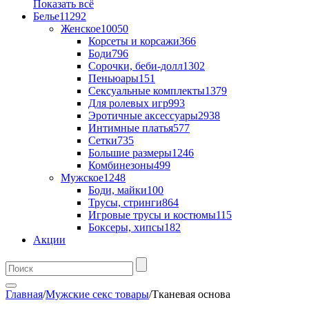
Показать всё
Белье
11292
Женское
10050
Корсеты и корсажи
366
Боди
796
Сорочки, беби-долл
1302
Пеньюары
151
Сексуальные комплекты
1379
Для ролевых игр
993
Эротичные аксессуары
2938
Интимные платья
577
Сетки
735
Большие размеры
1246
Комбинезоны
499
Мужское
1248
Боди, майки
100
Трусы, стринги
864
Игровые трусы и костюмы
115
Боксеры, хипсы
182
Акции
Главная
/
Мужские секс товары
/
Тканевая основа