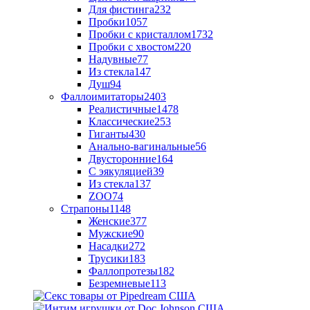
Для фистинга
232
Пробки
1057
Пробки с кристаллом
1732
Пробки с хвостом
220
Надувные
77
Из стекла
147
Душ
94
Фаллоимитаторы
2403
Реалистичные
1478
Классические
253
Гиганты
430
Анально-вагинальные
56
Двусторонние
164
С эякуляцией
39
Из стекла
137
ZOO
74
Страпоны
1148
Женские
377
Мужские
90
Насадки
272
Трусики
183
Фаллопротезы
182
Безремневые
113