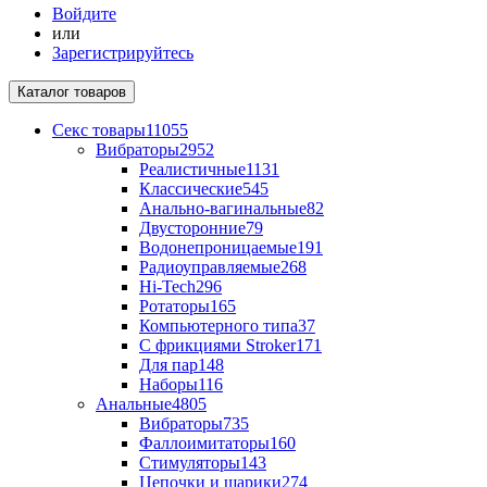
Войдите
или
Зарегистрируйтесь
Каталог
товаров
Секс товары
11055
Вибраторы
2952
Реалистичные
1131
Классические
545
Анально-вагинальные
82
Двусторонние
79
Водонепроницаемые
191
Радиоуправляемые
268
Hi-Tech
296
Ротаторы
165
Компьютерного типа
37
С фрикциями Stroker
171
Для пар
148
Наборы
116
Анальные
4805
Вибраторы
735
Фаллоимитаторы
160
Стимуляторы
143
Цепочки и шарики
274