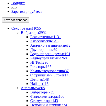
Войдите
или
Зарегистрируйтесь
Каталог
товаров
Секс товары
11055
Вибраторы
2952
Реалистичные
1131
Классические
545
Анально-вагинальные
82
Двусторонние
79
Водонепроницаемые
191
Радиоуправляемые
268
Hi-Tech
296
Ротаторы
165
Компьютерного типа
37
С фрикциями Stroker
171
Для пар
148
Наборы
116
Анальные
4805
Вибраторы
735
Фаллоимитаторы
160
Стимуляторы
143
Цепочки и шарики
274