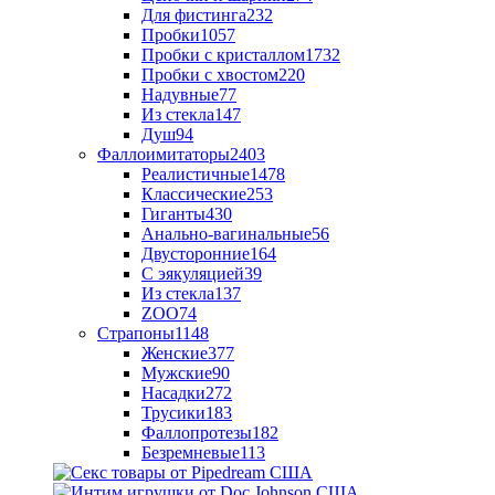
Для фистинга
232
Пробки
1057
Пробки с кристаллом
1732
Пробки с хвостом
220
Надувные
77
Из стекла
147
Душ
94
Фаллоимитаторы
2403
Реалистичные
1478
Классические
253
Гиганты
430
Анально-вагинальные
56
Двусторонние
164
С эякуляцией
39
Из стекла
137
ZOO
74
Страпоны
1148
Женские
377
Мужские
90
Насадки
272
Трусики
183
Фаллопротезы
182
Безремневые
113