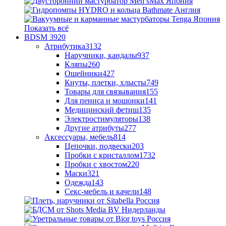
Показать всё
BDSM
3920
Атрибутика
3132
Наручники, кандалы
937
Кляпы
260
Ошейники
427
Кнуты, плетки, хлысты
749
Товары для связывания
155
Для пениса и мошонки
141
Медицинский фетиш
135
Электростимуляторы
138
Другие атрибуты
277
Аксессуары, мебель
814
Цепочки, подвески
203
Пробки с кристаллом
1732
Пробки с хвостом
220
Маски
321
Одежда
143
Секс-мебель и качели
148