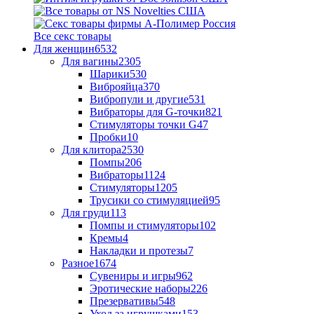
Все секс товары
Для женщин
6532
Для вагины
2305
Шарики
530
Виброяйца
370
Вибропули и другие
531
Вибраторы для G-точки
821
Стимуляторы точки G
47
Пробки
10
Для клитора
2530
Помпы
206
Вибраторы
1124
Стимуляторы
1205
Трусики со стимуляцией
95
Для груди
113
Помпы и стимуляторы
102
Кремы
4
Накладки и протезы
7
Разное
1674
Сувениры и игры
962
Эротические наборы
226
Презервативы
548
Уход за игрушками
153