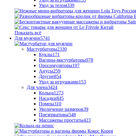
Уход за телом
339
Показать всё
Для мужчин
5741
Мастурбаторы
2330
Куклы
171
Вагины-мастурбаторы
978
Оросимуляторы
197
Анусы
259
Другие
854
Уход за игрушками
153
Для члена
3424
Кольца
1273
Насадки
845
Помпы
310
Увеличение размеров
39
Презервативы
548
Массажеры простаты
423