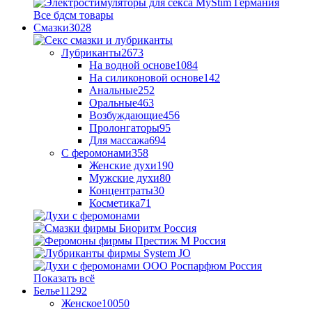
Все бдсм товары
Смазки
3028
Лубриканты
2673
На водной основе
1084
На силиконовой основе
142
Анальные
252
Оральные
463
Возбуждающие
456
Пролонгаторы
95
Для массажа
694
С феромонами
358
Женские духи
190
Мужские духи
80
Концентраты
30
Косметика
71
Показать всё
Белье
11292
Женское
10050