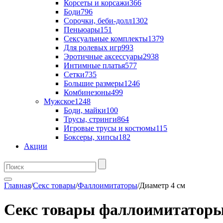
Корсеты и корсажи
366
Боди
796
Сорочки, беби-долл
1302
Пеньюары
151
Сексуальные комплекты
1379
Для ролевых игр
993
Эротичные аксессуары
2938
Интимные платья
577
Сетки
735
Большие размеры
1246
Комбинезоны
499
Мужское
1248
Боди, майки
100
Трусы, стринги
864
Игровые трусы и костюмы
115
Боксеры, хипсы
182
Акции
Главная
/
Секс товары
/
Фаллоимитаторы
/
Диаметр 4 см
Секс товары фаллоимитаторы