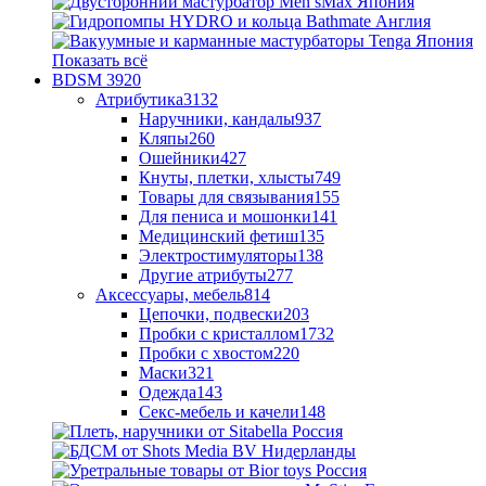
Показать всё
BDSM
3920
Атрибутика
3132
Наручники, кандалы
937
Кляпы
260
Ошейники
427
Кнуты, плетки, хлысты
749
Товары для связывания
155
Для пениса и мошонки
141
Медицинский фетиш
135
Электростимуляторы
138
Другие атрибуты
277
Аксессуары, мебель
814
Цепочки, подвески
203
Пробки с кристаллом
1732
Пробки с хвостом
220
Маски
321
Одежда
143
Секс-мебель и качели
148