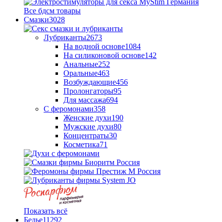
Все бдсм товары
Смазки
3028
Лубриканты
2673
На водной основе
1084
На силиконовой основе
142
Анальные
252
Оральные
463
Возбуждающие
456
Пролонгаторы
95
Для массажа
694
С феромонами
358
Женские духи
190
Мужские духи
80
Концентраты
30
Косметика
71
Показать всё
Белье
11292