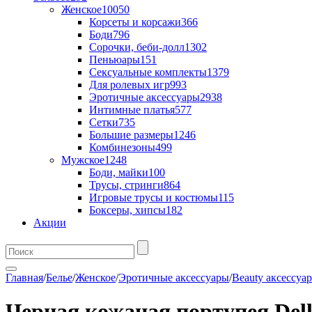
Женское
10050
Корсеты и корсажи
366
Боди
796
Сорочки, беби-долл
1302
Пеньюары
151
Сексуальные комплекты
1379
Для ролевых игр
993
Эротичные аксессуары
2938
Интимные платья
577
Сетки
735
Большие размеры
1246
Комбинезоны
499
Мужское
1248
Боди, майки
100
Трусы, стринги
864
Игровые трусы и костюмы
115
Боксеры, хипсы
182
Акции
Главная
/
Белье
/
Женское
/
Эротичные аксессуары
/
Beauty аксессуа
Черная кожаная портупея Del