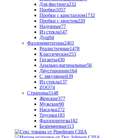
Для фистинга
232
Пробки
1057
Пробки с кристаллом
1732
Пробки с хвостом
220
Надувные
77
Из стекла
147
Душ
94
Фаллоимитаторы
2403
Реалистичные
1478
Классические
253
Гиганты
430
Анально-вагинальные
56
Двусторонние
164
С эякуляцией
39
Из стекла
137
ZOO
74
Страпоны
1148
Женские
377
Мужские
90
Насадки
272
Трусики
183
Фаллопротезы
182
Безремневые
113