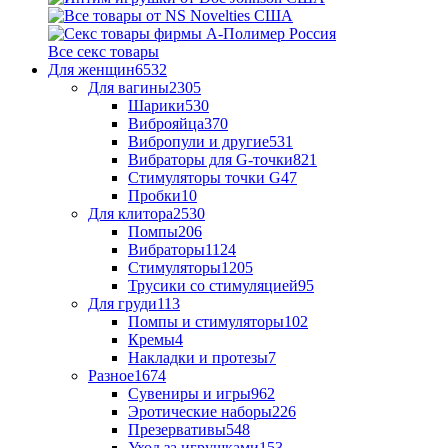
Все секс товары
Для женщин
6532
Для вагины
2305
Шарики
530
Виброяйца
370
Вибропули и другие
531
Вибраторы для G-точки
821
Стимуляторы точки G
47
Пробки
10
Для клитора
2530
Помпы
206
Вибраторы
1124
Стимуляторы
1205
Трусики со стимуляцией
95
Для груди
113
Помпы и стимуляторы
102
Кремы
4
Накладки и протезы
7
Разное
1674
Сувениры и игры
962
Эротические наборы
226
Презервативы
548
Уход за игрушками
153