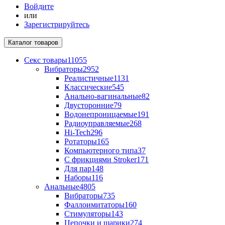
Войдите
или
Зарегистрируйтесь
Каталог
товаров
Секс товары
11055
Вибраторы
2952
Реалистичные
1131
Классические
545
Анально-вагинальные
82
Двусторонние
79
Водонепроницаемые
191
Радиоуправляемые
268
Hi-Tech
296
Ротаторы
165
Компьютерного типа
37
С фрикциями Stroker
171
Для пар
148
Наборы
116
Анальные
4805
Вибраторы
735
Фаллоимитаторы
160
Стимуляторы
143
Цепочки и шарики
274