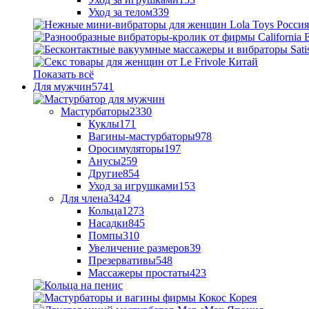
Уход за телом
339
Показать всё
Для мужчин
5741
Мастурбаторы
2330
Куклы
171
Вагины-мастурбаторы
978
Оросимуляторы
197
Анусы
259
Другие
854
Уход за игрушками
153
Для члена
3424
Кольца
1273
Насадки
845
Помпы
310
Увеличение размеров
39
Презервативы
548
Массажеры простаты
423