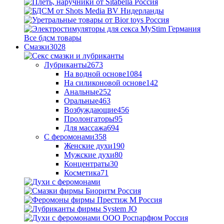
Все бдсм товары
Смазки
3028
Лубриканты
2673
На водной основе
1084
На силиконовой основе
142
Анальные
252
Оральные
463
Возбуждающие
456
Пролонгаторы
95
Для массажа
694
С феромонами
358
Женские духи
190
Мужские духи
80
Концентраты
30
Косметика
71