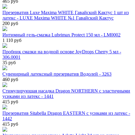
465 руб
Презерватив Luxe Maxima WHITE Гавайский Кактус 1 шт из
латекс - LUXE Maxima WHITE №1 Гавайский Кактус
200 руб
Интимный гель-смазка Lubrimax Protect 150 мл - LM0002
1 110 руб
Пробник смазки на водной основе JoyDrops Cherry 5 мл -
306.0001
35 руб
Сувенирный латексный презерватив Водолей - 3263
460 руб
Стимулирующая насадка Dragon NORTHERN с эластичными
усиками из латекс - 1441
415 руб
Презерватив Sitabella Dragon EASTERN с усиками из латекс -
1442
415 руб