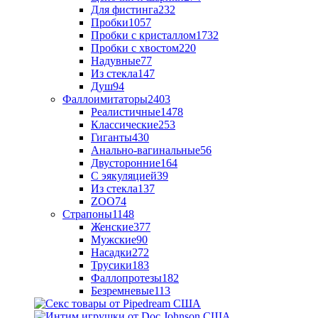
Для фистинга
232
Пробки
1057
Пробки с кристаллом
1732
Пробки с хвостом
220
Надувные
77
Из стекла
147
Душ
94
Фаллоимитаторы
2403
Реалистичные
1478
Классические
253
Гиганты
430
Анально-вагинальные
56
Двусторонние
164
С эякуляцией
39
Из стекла
137
ZOO
74
Страпоны
1148
Женские
377
Мужские
90
Насадки
272
Трусики
183
Фаллопротезы
182
Безремневые
113