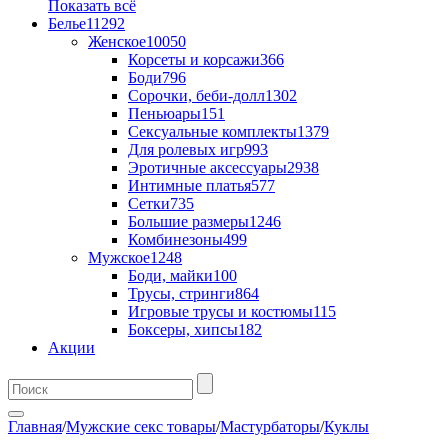
Показать всё
Белье
11292
Женское
10050
Корсеты и корсажи
366
Боди
796
Сорочки, беби-долл
1302
Пеньюары
151
Сексуальные комплекты
1379
Для ролевых игр
993
Эротичные аксессуары
2938
Интимные платья
577
Сетки
735
Большие размеры
1246
Комбинезоны
499
Мужское
1248
Боди, майки
100
Трусы, стринги
864
Игровые трусы и костюмы
115
Боксеры, хипсы
182
Акции
Главная
/
Мужские секс товары
/
Мастурбаторы
/
Куклы