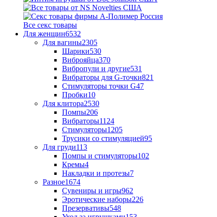
Все секс товары
Для женщин
6532
Для вагины
2305
Шарики
530
Виброяйца
370
Вибропули и другие
531
Вибраторы для G-точки
821
Стимуляторы точки G
47
Пробки
10
Для клитора
2530
Помпы
206
Вибраторы
1124
Стимуляторы
1205
Трусики со стимуляцией
95
Для груди
113
Помпы и стимуляторы
102
Кремы
4
Накладки и протезы
7
Разное
1674
Сувениры и игры
962
Эротические наборы
226
Презервативы
548
Уход за игрушками
153