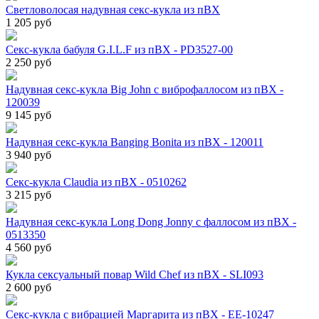
Светловолосая надувная секс-кукла из пВХ
1 205 руб
Секс-кукла бабуля G.I.L.F из пВХ - PD3527-00
2 250 руб
Надувная секс-кукла Big John с виброфаллосом из пВХ -
120039
9 145 руб
Надувная секс-кукла Banging Bonita из пВХ - 120011
3 940 руб
Секс-кукла Claudia из пВХ - 0510262
3 215 руб
Надувная секс-кукла Long Dong Jonny с фаллосом из пВХ -
0513350
4 560 руб
Кукла сексуальный повар Wild Chef из пВХ - SLI093
2 600 руб
Секс-кукла с вибрацией Маргарита из пВХ - EE-10247