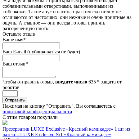
Эта надувная кукла с приоткрытым ротиком обладает
соблазнительными отверстиями, выполненными из
киберкожи. Такие анус и вагина практически ничем не
отличаются от настоящих: они нежные и очень приятные на
ощупь. А главное — они всегда готовы принять
разгорячённую плоть!
Оставьте отзыв
Ваше имя
*
Ваш E-mail
(публиковаться не будет)
Ваш отзыв
*
Чтобы отправить отзыв,
введите число
635
*
защита от
роботов
Отправить
Нажимая на кнопку "Отправить", Вы соглашаетесь с
политикой конфиденциальности
.
С этим товаром покупали
Презерватив LUXE Exclusive «Красный камикадзе» 1 шт из
латекс - LUXE Exclusive №1 «Красный камикадзе»