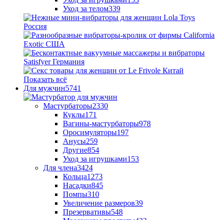
Уход за телом
339
Показать всё
Для мужчин
5741
Мастурбаторы
2330
Куклы
171
Вагины-мастурбаторы
978
Оросимуляторы
197
Анусы
259
Другие
854
Уход за игрушками
153
Для члена
3424
Кольца
1273
Насадки
845
Помпы
310
Увеличение размеров
39
Презервативы
548