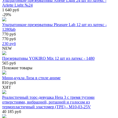
Ультратонкие презервативы Arlette Light 24 шт из латекс -
Arlette Light №24
1 640 руб
-29%
Ультратонкие презервативы Pleasure Lab 12 шт из латекс -
1280lab
770 руб
770 руб
230
руб
NEW
Презервативы YOKIRO Mix 12 шт из латекс - 1480
565 руб
Похожие товары
Мини-кукла Лиза в стиле аниме
810 руб
ХИТ
Реалистичный торс-девушка Hera 3 с тремя тугими
отверстиями, вибрацией, ротацией и голосом из
термопластичный эластомер (TPE) - M10-03-25V
40 185 руб