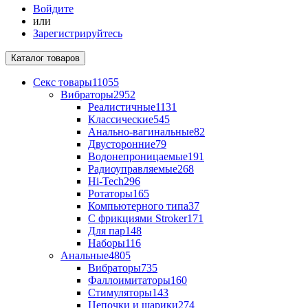
Войдите
или
Зарегистрируйтесь
Каталог
товаров
Секс товары
11055
Вибраторы
2952
Реалистичные
1131
Классические
545
Анально-вагинальные
82
Двусторонние
79
Водонепроницаемые
191
Радиоуправляемые
268
Hi-Tech
296
Ротаторы
165
Компьютерного типа
37
С фрикциями Stroker
171
Для пар
148
Наборы
116
Анальные
4805
Вибраторы
735
Фаллоимитаторы
160
Стимуляторы
143
Цепочки и шарики
274