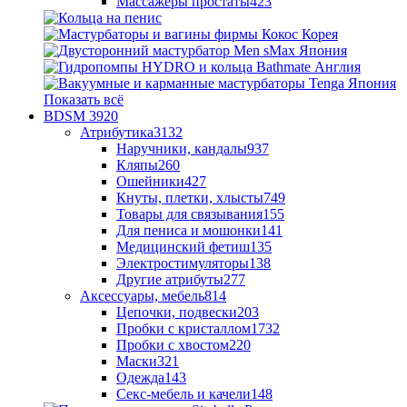
Массажеры простаты
423
Показать всё
BDSM
3920
Атрибутика
3132
Наручники, кандалы
937
Кляпы
260
Ошейники
427
Кнуты, плетки, хлысты
749
Товары для связывания
155
Для пениса и мошонки
141
Медицинский фетиш
135
Электростимуляторы
138
Другие атрибуты
277
Аксессуары, мебель
814
Цепочки, подвески
203
Пробки с кристаллом
1732
Пробки с хвостом
220
Маски
321
Одежда
143
Секс-мебель и качели
148