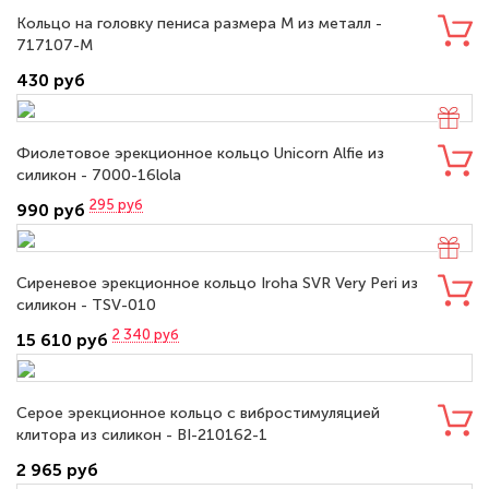
Кольцо на головку пениса размера M из металл -
717107-M
430 руб
Фиолетовое эрекционное кольцо Unicorn Alfie из
силикон - 7000-16lola
295
руб
990 руб
Сиреневое эрекционное кольцо Iroha SVR Very Peri из
силикон - TSV-010
2 340
руб
15 610 руб
Серое эрекционное кольцо с вибростимуляцией
клитора из силикон - BI-210162-1
2 965 руб