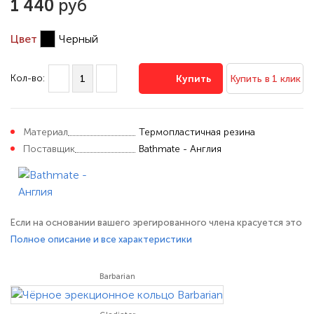
1 440
руб
Цвет
Черный
Кол-во:
Купить
Купить в 1 клик
Материал
Термопластичная резина
Поставщик
Bathmate - Англия
Если на основании вашего эрегированного члена красуется это
тугое чёрное колечко, интимная близость пройдёт ровно так,
Полное описание и все характеристики
как вы задумали. Благодаря эластичности материала и канавкам
на поверхности Spartan легко натянуть. Плотно сжимая плоть,
Barbarian
оно замедлит отток крови, а значит, сохранит эрекцию