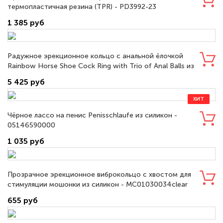
термопластичная резина (TPR) - PD3992-23
1 385 руб
Радужное эрекционное кольцо с анальной ёлочкой
Rainbow Horse Shoe Cock Ring with Trio of Anal Balls из
металл - CB844
5 425 руб
ХИТ
Чёрное лассо на пенис Penisschlaufe из силикон -
05146590000
1 035 руб
Прозрачное эрекционное виброкольцо с хвостом для
стимуляции мошонки из силикон - МС01030034clear
655 руб