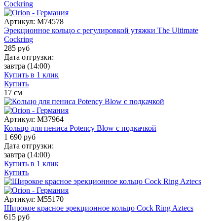
Артикул:
M74578
Эрекционное кольцо с регулировкой утяжки The Ultimate
Cockring
285
руб
Дата отгрузки:
завтра
(14:00)
Купить в 1 клик
Купить
17
см
Артикул:
M37964
Кольцо для пениса Potency Blow с подкачкой
1 690
руб
Дата отгрузки:
завтра
(14:00)
Купить в 1 клик
Купить
Артикул:
M55170
Широкое красное эрекционное кольцо Cock Ring Aztecs
615
руб