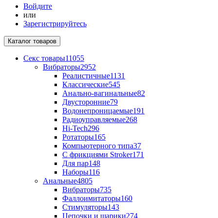
Войдите
или
Зарегистрируйтесь
Каталог
товаров
Секс товары
11055
Вибраторы
2952
Реалистичные
1131
Классические
545
Анально-вагинальные
82
Двусторонние
79
Водонепроницаемые
191
Радиоуправляемые
268
Hi-Tech
296
Ротаторы
165
Компьютерного типа
37
С фрикциями Stroker
171
Для пар
148
Наборы
116
Анальные
4805
Вибраторы
735
Фаллоимитаторы
160
Стимуляторы
143
Цепочки и шарики
274