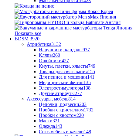
Массажеры простаты
423
Показать всё
BDSM
3920
Атрибутика
3132
Наручники, кандалы
937
Кляпы
260
Ошейники
427
Кнуты, плетки, хлысты
749
Товары для связывания
155
Для пениса и мошонки
141
Медицинский фетиш
135
Электростимуляторы
138
Другие атрибуты
277
Аксессуары, мебель
814
Цепочки, подвески
203
Пробки с кристаллом
1732
Пробки с хвостом
220
Маски
321
Одежда
143
Секс-мебель и качели
148