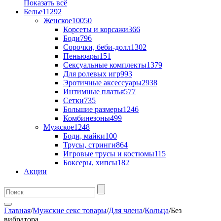
Показать всё
Белье
11292
Женское
10050
Корсеты и корсажи
366
Боди
796
Сорочки, беби-долл
1302
Пеньюары
151
Сексуальные комплекты
1379
Для ролевых игр
993
Эротичные аксессуары
2938
Интимные платья
577
Сетки
735
Большие размеры
1246
Комбинезоны
499
Мужское
1248
Боди, майки
100
Трусы, стринги
864
Игровые трусы и костюмы
115
Боксеры, хипсы
182
Акции
Главная
/
Мужские секс товары
/
Для члена
/
Кольца
/
Без
вибратора