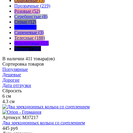
Оранжевые (5)
Прозрачные (219)
Розовые (52)
Серебристые (8)
Серые (12)
Синие (50)
Сиреневые (3)
Телесные (188)
Фиолетовые (53)
Черные (368)
В наличии 411 товара(ов)
Сортировка
товаров
Популярные
Дешевые
Дорогие
Дата отгрузки
Сбросить
6
см
4.3
см
Артикул:
M37217
Два эрекционных кольца со сцеплением
445
руб