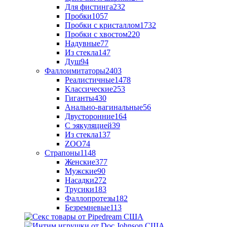
Для фистинга
232
Пробки
1057
Пробки с кристаллом
1732
Пробки с хвостом
220
Надувные
77
Из стекла
147
Душ
94
Фаллоимитаторы
2403
Реалистичные
1478
Классические
253
Гиганты
430
Анально-вагинальные
56
Двусторонние
164
С эякуляцией
39
Из стекла
137
ZOO
74
Страпоны
1148
Женские
377
Мужские
90
Насадки
272
Трусики
183
Фаллопротезы
182
Безремневые
113