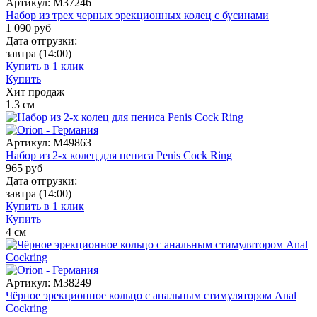
Артикул:
M37246
Набор из трех черных эрекционных колец с бусинами
1 090
руб
Дата отгрузки:
завтра
(14:00)
Купить в 1 клик
Купить
Хит продаж
1.3
см
Артикул:
M49863
Набор из 2-х колец для пениса Penis Cock Ring
965
руб
Дата отгрузки:
завтра
(14:00)
Купить в 1 клик
Купить
4
см
Артикул:
M38249
Чёрное эрекционное кольцо с анальным стимулятором Anal
Cockring