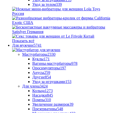
Уход за телом
339
Показать всё
Для мужчин
5741
Мастурбаторы
2330
Куклы
171
Вагины-мастурбаторы
978
Оросимуляторы
197
Анусы
259
Другие
854
Уход за игрушками
153
Для члена
3424
Кольца
1273
Насадки
845
Помпы
310
Увеличение размеров
39
Презервативы
548