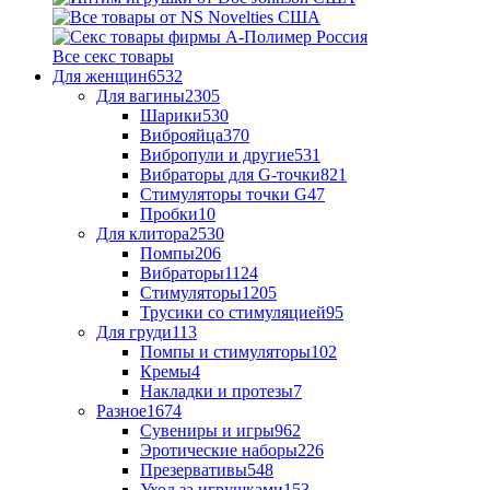
Все секс товары
Для женщин
6532
Для вагины
2305
Шарики
530
Виброяйца
370
Вибропули и другие
531
Вибраторы для G-точки
821
Стимуляторы точки G
47
Пробки
10
Для клитора
2530
Помпы
206
Вибраторы
1124
Стимуляторы
1205
Трусики со стимуляцией
95
Для груди
113
Помпы и стимуляторы
102
Кремы
4
Накладки и протезы
7
Разное
1674
Сувениры и игры
962
Эротические наборы
226
Презервативы
548
Уход за игрушками
153