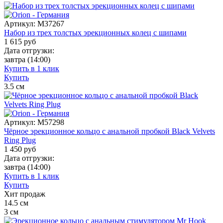
Артикул:
M37267
Набор из трех толстых эрекционных колец с шипами
1 615
руб
Дата отгрузки:
завтра
(14:00)
Купить в 1 клик
Купить
3.5
см
Артикул:
M57298
Чёрное эрекционное кольцо с анальной пробкой Black Velvets
Ring Plug
1 450
руб
Дата отгрузки:
завтра
(14:00)
Купить в 1 клик
Купить
Хит продаж
14.5
см
3
см