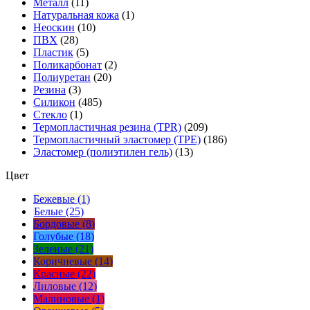
Металл
(11)
Натуральная кожа
(1)
Неоскин
(10)
ПВХ
(28)
Пластик
(5)
Поликарбонат
(2)
Полиуретан
(20)
Резина
(3)
Силикон
(485)
Стекло
(1)
Термопластичная резина (TPR)
(209)
Термопластичный эластомер (TPE)
(186)
Эластомер (полиэтилен гель)
(13)
Цвет
Бежевые (1)
Белые (25)
Бордовые (8)
Голубые (18)
Зеленые (21)
Коричневые (14)
Красные (22)
Лиловые (12)
Малиновые (1)