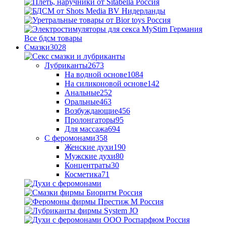
Все бдсм товары
Смазки
3028
Лубриканты
2673
На водной основе
1084
На силиконовой основе
142
Анальные
252
Оральные
463
Возбуждающие
456
Пролонгаторы
95
Для массажа
694
С феромонами
358
Женские духи
190
Мужские духи
80
Концентраты
30
Косметика
71