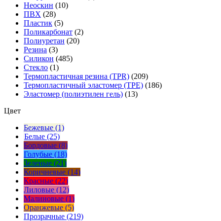
Неоскин
(10)
ПВХ
(28)
Пластик
(5)
Поликарбонат
(2)
Полиуретан
(20)
Резина
(3)
Силикон
(485)
Стекло
(1)
Термопластичная резина (TPR)
(209)
Термопластичный эластомер (TPE)
(186)
Эластомер (полиэтилен гель)
(13)
Цвет
Бежевые (1)
Белые (25)
Бордовые (8)
Голубые (18)
Зеленые (21)
Коричневые (14)
Красные (22)
Лиловые (12)
Малиновые (1)
Оранжевые (5)
Прозрачные (219)