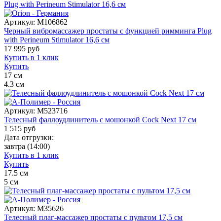
Артикул:
M106862
Черный вибромассажер простаты с функцией римминга Plug
with Perineum Stimulator 16,6 см
17 995
руб
Купить в 1 клик
Купить
17
см
4.3
см
Артикул:
M523716
Телесный фаллоудлинитель с мошонкой Cock Next 17 см
1 515
руб
Дата отгрузки:
завтра
(14:00)
Купить в 1 клик
Купить
17.5
см
5
см
Артикул:
M35626
Телесный плаг-массажер простаты с пультом 17,5 см