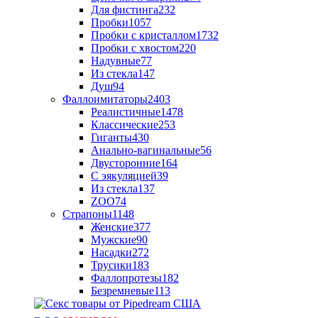
Для фистинга
232
Пробки
1057
Пробки с кристаллом
1732
Пробки с хвостом
220
Надувные
77
Из стекла
147
Душ
94
Фаллоимитаторы
2403
Реалистичные
1478
Классические
253
Гиганты
430
Анально-вагинальные
56
Двусторонние
164
С эякуляцией
39
Из стекла
137
ZOO
74
Страпоны
1148
Женские
377
Мужские
90
Насадки
272
Трусики
183
Фаллопротезы
182
Безремневые
113