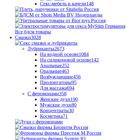
Секс-мебель и качели
148
Все бдсм товары
Смазки
3028
Лубриканты
2673
На водной основе
1084
На силиконовой основе
142
Анальные
252
Оральные
463
Возбуждающие
456
Пролонгаторы
95
Для массажа
694
С феромонами
358
Женские духи
190
Мужские духи
80
Концентраты
30
Косметика
71