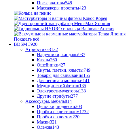
Презервативы
548
Массажеры простаты
423
Показать всё
BDSM
3920
Атрибутика
3132
Наручники, кандалы
937
Кляпы
260
Ошейники
427
Кнуты, плетки, хлысты
749
Товары для связывания
155
Для пениса и мошонки
141
Медицинский фетиш
135
Электростимуляторы
138
Другие атрибуты
277
Аксессуары, мебель
814
Цепочки, подвески
203
Пробки с кристаллом
1732
Пробки с хвостом
220
Маски
321
Одежда
143