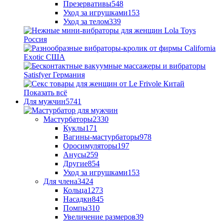
Презервативы
548
Уход за игрушками
153
Уход за телом
339
Показать всё
Для мужчин
5741
Мастурбаторы
2330
Куклы
171
Вагины-мастурбаторы
978
Оросимуляторы
197
Анусы
259
Другие
854
Уход за игрушками
153
Для члена
3424
Кольца
1273
Насадки
845
Помпы
310
Увеличение размеров
39