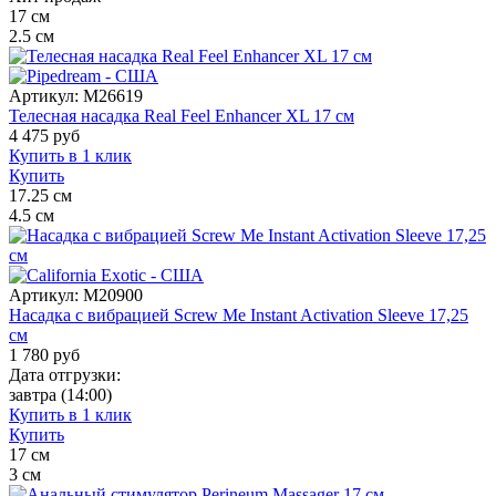
17
см
2.5
см
Артикул:
M26619
Телесная насадка Real Feel Enhancer XL 17 см
4 475
руб
Купить в 1 клик
Купить
17.25
см
4.5
см
Артикул:
M20900
Насадка с вибрацией Screw Me Instant Activation Sleeve 17,25
см
1 780
руб
Дата отгрузки:
завтра
(14:00)
Купить в 1 клик
Купить
17
см
3
см