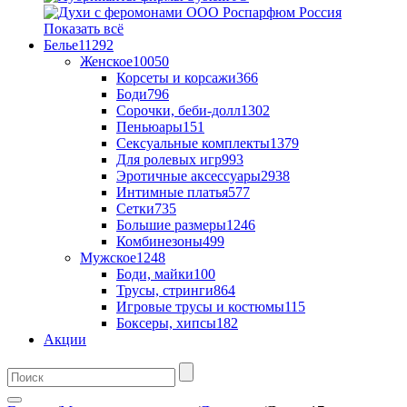
Показать всё
Белье
11292
Женское
10050
Корсеты и корсажи
366
Боди
796
Сорочки, беби-долл
1302
Пеньюары
151
Сексуальные комплекты
1379
Для ролевых игр
993
Эротичные аксессуары
2938
Интимные платья
577
Сетки
735
Большие размеры
1246
Комбинезоны
499
Мужское
1248
Боди, майки
100
Трусы, стринги
864
Игровые трусы и костюмы
115
Боксеры, хипсы
182
Акции