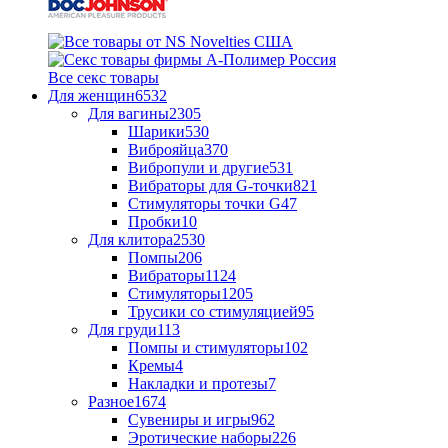
Все секс товары
Для женщин
6532
Для вагины
2305
Шарики
530
Виброяйца
370
Вибропули и другие
531
Вибраторы для G-точки
821
Стимуляторы точки G
47
Пробки
10
Для клитора
2530
Помпы
206
Вибраторы
1124
Стимуляторы
1205
Трусики со стимуляцией
95
Для груди
113
Помпы и стимуляторы
102
Кремы
4
Накладки и протезы
7
Разное
1674
Сувениры и игры
962
Эротические наборы
226