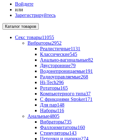
Войдите
или
Зарегистрируйтесь
Каталог
товаров
Секс товары
11055
Вибраторы
2952
Реалистичные
1131
Классические
545
Анально-вагинальные
82
Двусторонние
79
Водонепроницаемые
191
Радиоуправляемые
268
Hi-Tech
296
Ротаторы
165
Компьютерного типа
37
С фрикциями Stroker
171
Для пар
148
Наборы
116
Анальные
4805
Вибраторы
735
Фаллоимитаторы
160
Стимуляторы
143
Цепочки и шарики
274