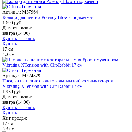
Артикул:
M37964
Кольцо для пениса Potency Blow с подкачкой
1 690
руб
Дата отгрузки:
завтра
(14:00)
Купить в 1 клик
Купить
17
см
4.2
см
Артикул:
M224829
Насадка на пенис с клиторальным вибростимулятором
Vibrating XTension with Clit-Rabbit 17 см
1 930
руб
Дата отгрузки:
завтра
(14:00)
Купить в 1 клик
Купить
Хит продаж
17
см
5.3
см