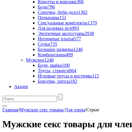
Корсеты и корсажи
366
Боди
796
Сорочки, беби-долл
1302
Пеньюары
151
Сексуальные комплекты
1379
Для ролевых игр
993
Эротичные аксессуары
2938
Интимные платья
577
Сетки
735
Большие размеры
1246
Комбинезоны
499
Мужское
1248
Боди, майки
100
Трусы, стринги
864
Игровые трусы и костюмы
115
Боксеры, хипсы
182
Акции
Главная
/
Мужские секс товары
/
Для члена
/
Серые
Мужские секс товары для чле