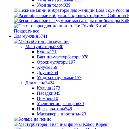
Уход за телом
339
Показать всё
Для мужчин
5741
Мастурбаторы
2330
Куклы
171
Вагины-мастурбаторы
978
Оросимуляторы
197
Анусы
259
Другие
854
Уход за игрушками
153
Для члена
3424
Кольца
1273
Насадки
845
Помпы
310
Увеличение размеров
39
Презервативы
548
Массажеры простаты
423