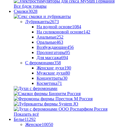
Все бдсм товары
Смазки
3028
Лубриканты
2673
На водной основе
1084
На силиконовой основе
142
Анальные
252
Оральные
463
Возбуждающие
456
Пролонгаторы
95
Для массажа
694
С феромонами
358
Женские духи
190
Мужские духи
80
Концентраты
30
Косметика
71
Показать всё
Белье
11292
Женское
10050