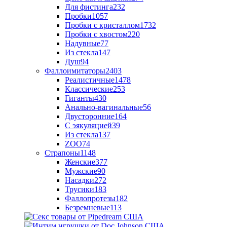
Для фистинга
232
Пробки
1057
Пробки с кристаллом
1732
Пробки с хвостом
220
Надувные
77
Из стекла
147
Душ
94
Фаллоимитаторы
2403
Реалистичные
1478
Классические
253
Гиганты
430
Анально-вагинальные
56
Двусторонние
164
С эякуляцией
39
Из стекла
137
ZOO
74
Страпоны
1148
Женские
377
Мужские
90
Насадки
272
Трусики
183
Фаллопротезы
182
Безремневые
113