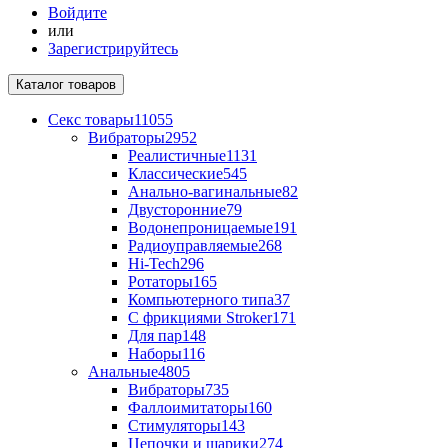
Войдите
или
Зарегистрируйтесь
Каталог
товаров
Секс товары
11055
Вибраторы
2952
Реалистичные
1131
Классические
545
Анально-вагинальные
82
Двусторонние
79
Водонепроницаемые
191
Радиоуправляемые
268
Hi-Tech
296
Ротаторы
165
Компьютерного типа
37
С фрикциями Stroker
171
Для пар
148
Наборы
116
Анальные
4805
Вибраторы
735
Фаллоимитаторы
160
Стимуляторы
143
Цепочки и шарики
274