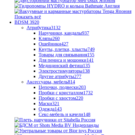
Показать всё
BDSM
3920
Атрибутика
3132
Наручники, кандалы
937
Кляпы
260
Ошейники
427
Кнуты, плетки, хлысты
749
Товары для связывания
155
Для пениса и мошонки
141
Медицинский фетиш
135
Электростимуляторы
138
Другие атрибуты
277
Аксессуары, мебель
814
Цепочки, подвески
203
Пробки с кристаллом
1732
Пробки с хвостом
220
Маски
321
Одежда
143
Секс-мебель и качели
148