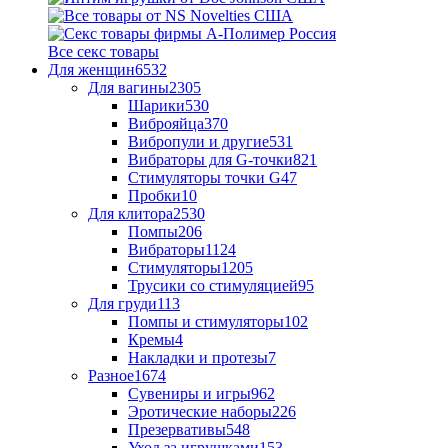
Все секс товары
Для женщин
6532
Для вагины
2305
Шарики
530
Виброяйца
370
Вибропули и другие
531
Вибраторы для G-точки
821
Стимуляторы точки G
47
Пробки
10
Для клитора
2530
Помпы
206
Вибраторы
1124
Стимуляторы
1205
Трусики со стимуляцией
95
Для груди
113
Помпы и стимуляторы
102
Кремы
4
Накладки и протезы
7
Разное
1674
Сувениры и игры
962
Эротические наборы
226
Презервативы
548
Уход за игрушками
153