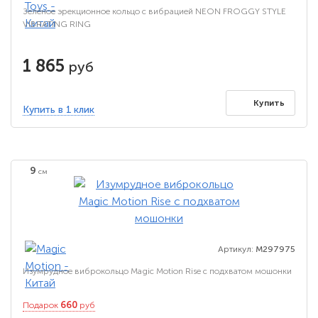
Зелёное эрекционное кольцо с вибрацией NEON FROGGY STYLE
VIBRATING RING
1 865
руб
Купить
Купить в 1 клик
9
см
Артикул:
M297975
Изумрудное виброкольцо Magic Motion Rise с подхватом мошонки
660
Подарок
руб