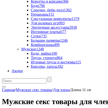
Корсеты и корсажи
366
Боди
796
Сорочки, беби-долл
1302
Пеньюары
151
Сексуальные комплекты
1379
Для ролевых игр
993
Эротичные аксессуары
2938
Интимные платья
577
Сетки
735
Большие размеры
1246
Комбинезоны
499
Мужское
1248
Боди, майки
100
Трусы, стринги
864
Игровые трусы и костюмы
115
Боксеры, хипсы
182
Акции
Главная
/
Мужские секс товары
/
Для члена
/
Длина 11 см
Мужские секс товары для чле