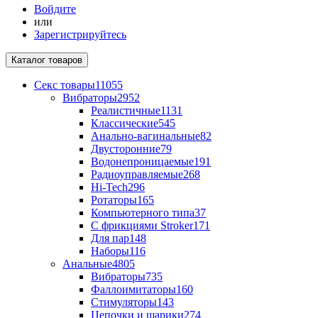
Войдите
или
Зарегистрируйтесь
Каталог
товаров
Секс товары
11055
Вибраторы
2952
Реалистичные
1131
Классические
545
Анально-вагинальные
82
Двусторонние
79
Водонепроницаемые
191
Радиоуправляемые
268
Hi-Tech
296
Ротаторы
165
Компьютерного типа
37
С фрикциями Stroker
171
Для пар
148
Наборы
116
Анальные
4805
Вибраторы
735
Фаллоимитаторы
160
Стимуляторы
143
Цепочки и шарики
274