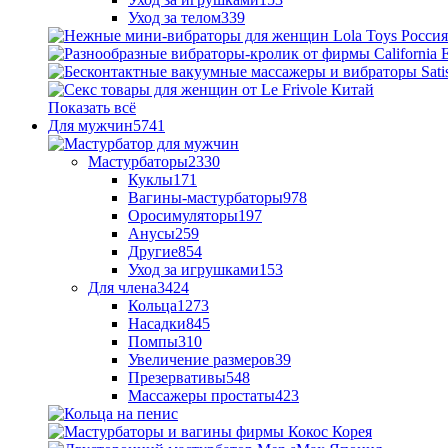
Уход за телом
339
Показать всё
Для мужчин
5741
Мастурбаторы
2330
Куклы
171
Вагины-мастурбаторы
978
Оросимуляторы
197
Анусы
259
Другие
854
Уход за игрушками
153
Для члена
3424
Кольца
1273
Насадки
845
Помпы
310
Увеличение размеров
39
Презервативы
548
Массажеры простаты
423