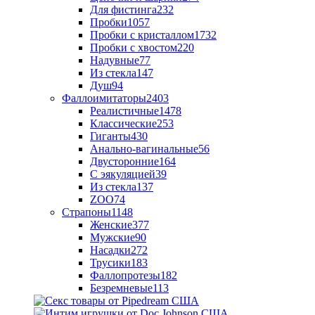
Для фистинга
232
Пробки
1057
Пробки с кристаллом
1732
Пробки с хвостом
220
Надувные
77
Из стекла
147
Душ
94
Фаллоимитаторы
2403
Реалистичные
1478
Классические
253
Гиганты
430
Анально-вагинальные
56
Двусторонние
164
С эякуляцией
39
Из стекла
137
ZOO
74
Страпоны
1148
Женские
377
Мужские
90
Насадки
272
Трусики
183
Фаллопротезы
182
Безремневые
113