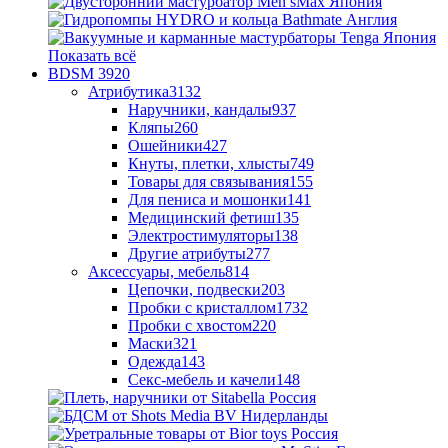
Показать всё
BDSM
3920
Атрибутика
3132
Наручники, кандалы
937
Кляпы
260
Ошейники
427
Кнуты, плетки, хлысты
749
Товары для связывания
155
Для пениса и мошонки
141
Медицинский фетиш
135
Электростимуляторы
138
Другие атрибуты
277
Аксессуары, мебель
814
Цепочки, подвески
203
Пробки с кристаллом
1732
Пробки с хвостом
220
Маски
321
Одежда
143
Секс-мебель и качели
148