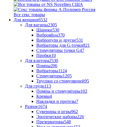
Все секс товары
Для женщин
6532
Для вагины
2305
Шарики
530
Виброяйца
370
Вибропули и другие
531
Вибраторы для G-точки
821
Стимуляторы точки G
47
Пробки
10
Для клитора
2530
Помпы
206
Вибраторы
1124
Стимуляторы
1205
Трусики со стимуляцией
95
Для груди
113
Помпы и стимуляторы
102
Кремы
4
Накладки и протезы
7
Разное
1674
Сувениры и игры
962
Эротические наборы
226
Презервативы
548
Уход за игрушками
153