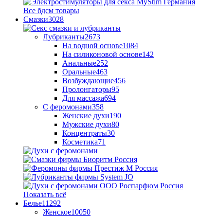
Все бдсм товары
Смазки
3028
Лубриканты
2673
На водной основе
1084
На силиконовой основе
142
Анальные
252
Оральные
463
Возбуждающие
456
Пролонгаторы
95
Для массажа
694
С феромонами
358
Женские духи
190
Мужские духи
80
Концентраты
30
Косметика
71
Показать всё
Белье
11292
Женское
10050