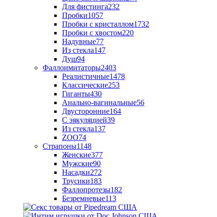
Для фистинга
232
Пробки
1057
Пробки с кристаллом
1732
Пробки с хвостом
220
Надувные
77
Из стекла
147
Душ
94
Фаллоимитаторы
2403
Реалистичные
1478
Классические
253
Гиганты
430
Анально-вагинальные
56
Двусторонние
164
С эякуляцией
39
Из стекла
137
ZOO
74
Страпоны
1148
Женские
377
Мужские
90
Насадки
272
Трусики
183
Фаллопротезы
182
Безремневые
113