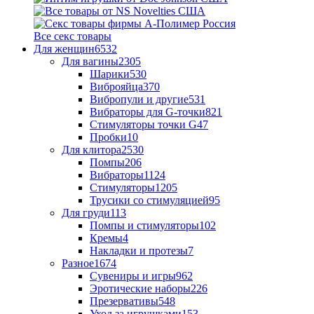
Все секс товары
Для женщин
6532
Для вагины
2305
Шарики
530
Виброяйца
370
Вибропули и другие
531
Вибраторы для G-точки
821
Стимуляторы точки G
47
Пробки
10
Для клитора
2530
Помпы
206
Вибраторы
1124
Стимуляторы
1205
Трусики со стимуляцией
95
Для груди
113
Помпы и стимуляторы
102
Кремы
4
Накладки и протезы
7
Разное
1674
Сувениры и игры
962
Эротические наборы
226
Презервативы
548
Уход за игрушками
153