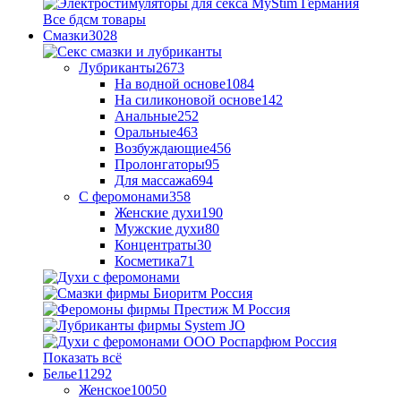
Все бдсм товары
Смазки
3028
Лубриканты
2673
На водной основе
1084
На силиконовой основе
142
Анальные
252
Оральные
463
Возбуждающие
456
Пролонгаторы
95
Для массажа
694
С феромонами
358
Женские духи
190
Мужские духи
80
Концентраты
30
Косметика
71
Показать всё
Белье
11292
Женское
10050