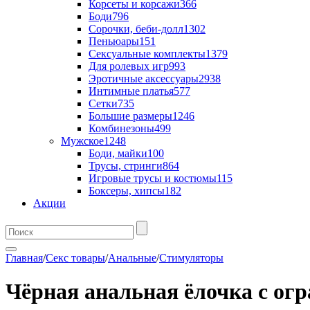
Корсеты и корсажи
366
Боди
796
Сорочки, беби-долл
1302
Пеньюары
151
Сексуальные комплекты
1379
Для ролевых игр
993
Эротичные аксессуары
2938
Интимные платья
577
Сетки
735
Большие размеры
1246
Комбинезоны
499
Мужское
1248
Боди, майки
100
Трусы, стринги
864
Игровые трусы и костюмы
115
Боксеры, хипсы
182
Акции
Главная
/
Секс товары
/
Анальные
/
Стимуляторы
Чёрная анальная ёлочка с огр