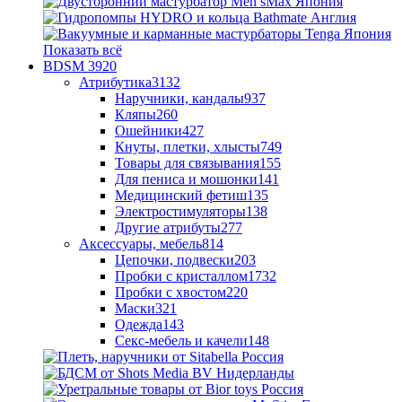
Показать всё
BDSM
3920
Атрибутика
3132
Наручники, кандалы
937
Кляпы
260
Ошейники
427
Кнуты, плетки, хлысты
749
Товары для связывания
155
Для пениса и мошонки
141
Медицинский фетиш
135
Электростимуляторы
138
Другие атрибуты
277
Аксессуары, мебель
814
Цепочки, подвески
203
Пробки с кристаллом
1732
Пробки с хвостом
220
Маски
321
Одежда
143
Секс-мебель и качели
148