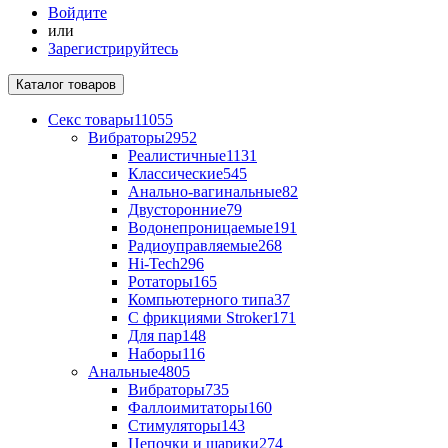
Войдите
или
Зарегистрируйтесь
Каталог
товаров
Секс товары
11055
Вибраторы
2952
Реалистичные
1131
Классические
545
Анально-вагинальные
82
Двусторонние
79
Водонепроницаемые
191
Радиоуправляемые
268
Hi-Tech
296
Ротаторы
165
Компьютерного типа
37
С фрикциями Stroker
171
Для пар
148
Наборы
116
Анальные
4805
Вибраторы
735
Фаллоимитаторы
160
Стимуляторы
143
Цепочки и шарики
274