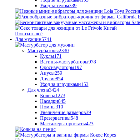
Уход за телом
339
Показать всё
Для мужчин
5741
Мастурбаторы
2330
Куклы
171
Вагины-мастурбаторы
978
Оросимуляторы
197
Анусы
259
Другие
854
Уход за игрушками
153
Для члена
3424
Кольца
1273
Насадки
845
Помпы
310
Увеличение размеров
39
Презервативы
548
Массажеры простаты
423