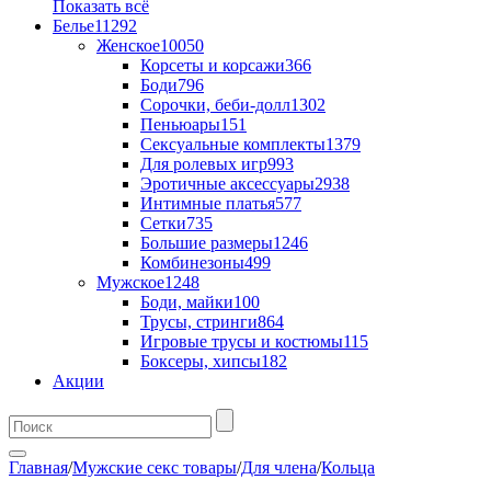
Показать всё
Белье
11292
Женское
10050
Корсеты и корсажи
366
Боди
796
Сорочки, беби-долл
1302
Пеньюары
151
Сексуальные комплекты
1379
Для ролевых игр
993
Эротичные аксессуары
2938
Интимные платья
577
Сетки
735
Большие размеры
1246
Комбинезоны
499
Мужское
1248
Боди, майки
100
Трусы, стринги
864
Игровые трусы и костюмы
115
Боксеры, хипсы
182
Акции
Главная
/
Мужские секс товары
/
Для члена
/
Кольца