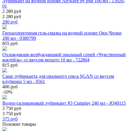
Лубрикант на водной основе Arcwave by pjur 100 мл - 13920-
01
2 280 руб
2 280 руб
200
руб
Гипоаллергенная гель-смазка на водной основе Оки-Чпоки
200 мл - 9380799
855 руб
Охлаждающе-возбуждающий оральный спрей «Чувственный
коктейль» со вкусом мохито 10 мл - 722804
815 руб
Саше лубриканта для орального секса SGAN со вкусом
клубники 5 мл - 0561
400 руб
-10%
Водно-силиконовый лубрикант JO Cumplay 240 мл - JO40115
3 750 руб
3 750 руб
375
руб
Похожие товары