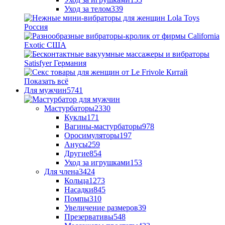
Уход за телом
339
Показать всё
Для мужчин
5741
Мастурбаторы
2330
Куклы
171
Вагины-мастурбаторы
978
Оросимуляторы
197
Анусы
259
Другие
854
Уход за игрушками
153
Для члена
3424
Кольца
1273
Насадки
845
Помпы
310
Увеличение размеров
39
Презервативы
548