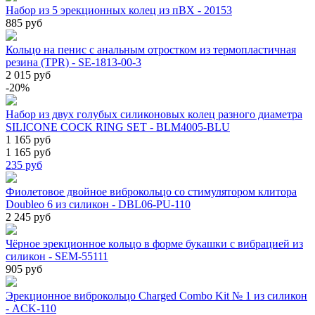
Набор из 5 эрекционных колец из пВХ - 20153
885 руб
Кольцо на пенис с анальным отростком из термопластичная
резина (TPR) - SE-1813-00-3
2 015 руб
-20%
Набор из двух голубых силиконовых колец разного диаметра
SILICONE COCK RING SET - BLM4005-BLU
1 165 руб
1 165 руб
235
руб
Фиолетовое двойное виброкольцо со стимулятором клитора
Doubleo 6 из силикон - DBL06-PU-110
2 245 руб
Чёрное эрекционное кольцо в форме букашки с вибрацией из
силикон - SEM-55111
905 руб
Эрекционное виброкольцо Charged Combo Kit № 1 из силикон
- ACK-110