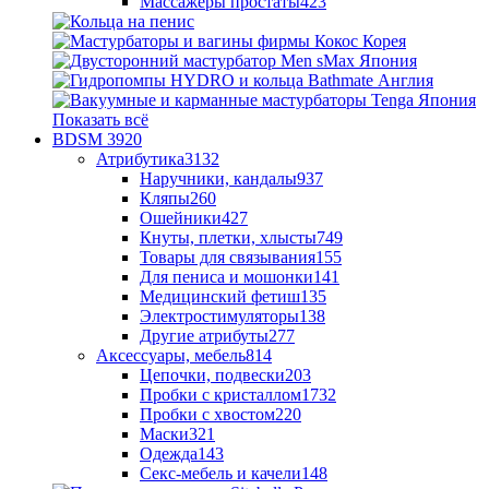
Массажеры простаты
423
Показать всё
BDSM
3920
Атрибутика
3132
Наручники, кандалы
937
Кляпы
260
Ошейники
427
Кнуты, плетки, хлысты
749
Товары для связывания
155
Для пениса и мошонки
141
Медицинский фетиш
135
Электростимуляторы
138
Другие атрибуты
277
Аксессуары, мебель
814
Цепочки, подвески
203
Пробки с кристаллом
1732
Пробки с хвостом
220
Маски
321
Одежда
143
Секс-мебель и качели
148