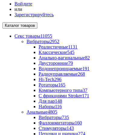
Войдите
или
Зарегистрируйтесь
Каталог
товаров
Секс товары
11055
Вибраторы
2952
Реалистичные
1131
Классические
545
Анально-вагинальные
82
Двусторонние
79
Водонепроницаемые
191
Радиоуправляемые
268
Hi-Tech
296
Ротаторы
165
Компьютерного типа
37
С фрикциями Stroker
171
Для пар
148
Наборы
116
Анальные
4805
Вибраторы
735
Фаллоимитаторы
160
Стимуляторы
143
Цепочки и шарики
274