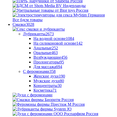
Все бдсм товары
Смазки
3028
Лубриканты
2673
На водной основе
1084
На силиконовой основе
142
Анальные
252
Оральные
463
Возбуждающие
456
Пролонгаторы
95
Для массажа
694
С феромонами
358
Женские духи
190
Мужские духи
80
Концентраты
30
Косметика
71