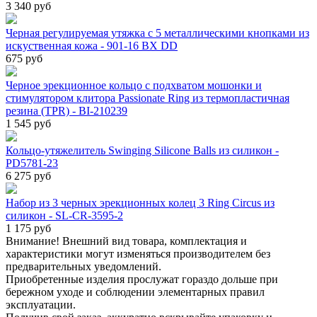
3 340 руб
Черная регулируемая утяжка с 5 металлическими кнопками из
искуственная кожа - 901-16 BX DD
675 руб
Черное эрекционное кольцо с подхватом мошонки и
стимулятором клитора Passionate Ring из термопластичная
резина (TPR) - BI-210239
1 545 руб
Кольцо-утяжелитель Swinging Silicone Balls из силикон -
PD5781-23
6 275 руб
Набор из 3 черных эрекционных колец 3 Ring Circus из
силикон - SL-CR-3595-2
1 175 руб
Внимание! Внешний вид товара, комплектация и
характеристики могут изменяться производителем без
предварительных уведомлений.
Приобретенные изделия прослужат гораздо дольше при
бережном уходе и соблюдении элементарных правил
эксплуатации.