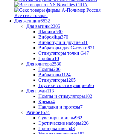
Все секс товары
Для женщин
6532
Для вагины
2305
Шарики
530
Виброяйца
370
Вибропули и другие
531
Вибраторы для G-точки
821
Стимуляторы точки G
47
Пробки
10
Для клитора
2530
Помпы
206
Вибраторы
1124
Стимуляторы
1205
Трусики со стимуляцией
95
Для груди
113
Помпы и стимуляторы
102
Кремы
4
Накладки и протезы
7
Разное
1674
Сувениры и игры
962
Эротические наборы
226
Презервативы
548
Уход за игрушками
153