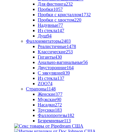
Для фистинга
232
Пробки
1057
Пробки с кристаллом
1732
Пробки с хвостом
220
Надувные
77
Из стекла
147
Душ
94
Фаллоимитаторы
2403
Реалистичные
1478
Классические
253
Гиганты
430
Анально-вагинальные
56
Двусторонние
164
С эякуляцией
39
Из стекла
137
ZOO
74
Страпоны
1148
Женские
377
Мужские
90
Насадки
272
Трусики
183
Фаллопротезы
182
Безремневые
113