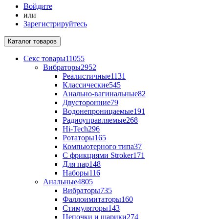
Войдите
или
Зарегистрируйтесь
Каталог
товаров
Секс товары
11055
Вибраторы
2952
Реалистичные
1131
Классические
545
Анально-вагинальные
82
Двусторонние
79
Водонепроницаемые
191
Радиоуправляемые
268
Hi-Tech
296
Ротаторы
165
Компьютерного типа
37
С фрикциями Stroker
171
Для пар
148
Наборы
116
Анальные
4805
Вибраторы
735
Фаллоимитаторы
160
Стимуляторы
143
Цепочки и шарики
274