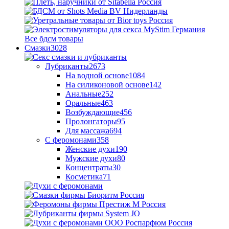
Все бдсм товары
Смазки
3028
Лубриканты
2673
На водной основе
1084
На силиконовой основе
142
Анальные
252
Оральные
463
Возбуждающие
456
Пролонгаторы
95
Для массажа
694
С феромонами
358
Женские духи
190
Мужские духи
80
Концентраты
30
Косметика
71