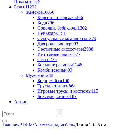
Показать всё
Белье
11292
Женское
10050
Корсеты и корсажи
366
Боди
796
Сорочки, беби-долл
1302
Пеньюары
151
Сексуальные комплекты
1379
Для ролевых игр
993
Эротичные аксессуары
2938
Интимные платья
577
Сетки
735
Большие размеры
1246
Комбинезоны
499
Мужское
1248
Боди, майки
100
Трусы, стринги
864
Игровые трусы и костюмы
115
Боксеры, хипсы
182
Акции
Главная
/
BDSM
/
Аксессуары, мебель
/
Длина 20-25 см