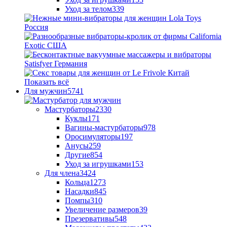
Уход за телом
339
Показать всё
Для мужчин
5741
Мастурбаторы
2330
Куклы
171
Вагины-мастурбаторы
978
Оросимуляторы
197
Анусы
259
Другие
854
Уход за игрушками
153
Для члена
3424
Кольца
1273
Насадки
845
Помпы
310
Увеличение размеров
39
Презервативы
548