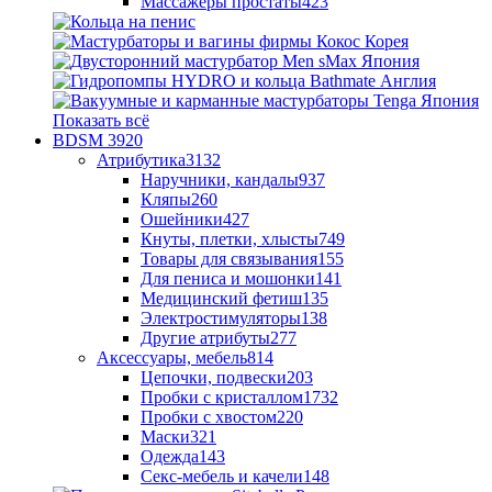
Массажеры простаты
423
Показать всё
BDSM
3920
Атрибутика
3132
Наручники, кандалы
937
Кляпы
260
Ошейники
427
Кнуты, плетки, хлысты
749
Товары для связывания
155
Для пениса и мошонки
141
Медицинский фетиш
135
Электростимуляторы
138
Другие атрибуты
277
Аксессуары, мебель
814
Цепочки, подвески
203
Пробки с кристаллом
1732
Пробки с хвостом
220
Маски
321
Одежда
143
Секс-мебель и качели
148