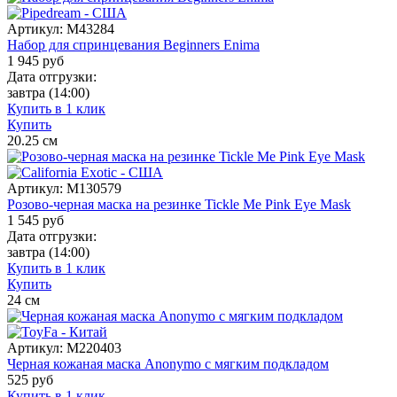
Артикул:
M43284
Набор для спринцевания Beginners Enima
1 945
руб
Дата отгрузки:
завтра
(14:00)
Купить в 1 клик
Купить
20.25
см
Артикул:
M130579
Розово-черная маска на резинке Tickle Me Pink Eye Mask
1 545
руб
Дата отгрузки:
завтра
(14:00)
Купить в 1 клик
Купить
24
см
Артикул:
M220403
Черная кожаная маска Anonymo с мягким подкладом
525
руб
Купить в 1 клик