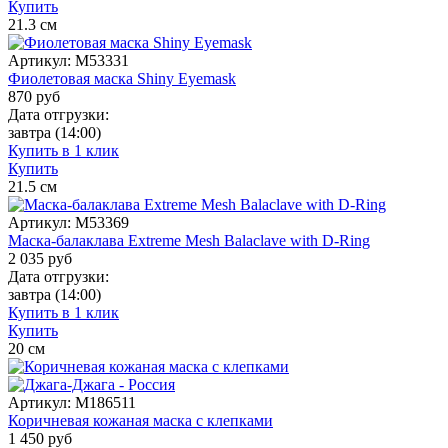
Купить
21.3
см
Артикул:
M53331
Фиолетовая маска Shiny Eyemask
870
руб
Дата отгрузки:
завтра
(14:00)
Купить в 1 клик
Купить
21.5
см
Артикул:
M53369
Маска-балаклава Extreme Mesh Balaclave with D-Ring
2 035
руб
Дата отгрузки:
завтра
(14:00)
Купить в 1 клик
Купить
20
см
Артикул:
M186511
Коричневая кожаная маска с клепками
1 450
руб