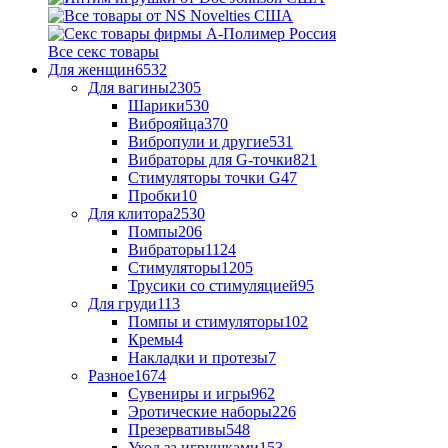
Все секс товары
Для женщин
6532
Для вагины
2305
Шарики
530
Виброяйца
370
Вибропули и другие
531
Вибраторы для G-точки
821
Стимуляторы точки G
47
Пробки
10
Для клитора
2530
Помпы
206
Вибраторы
1124
Стимуляторы
1205
Трусики со стимуляцией
95
Для груди
113
Помпы и стимуляторы
102
Кремы
4
Накладки и протезы
7
Разное
1674
Сувениры и игры
962
Эротические наборы
226
Презервативы
548
Уход за игрушками
153