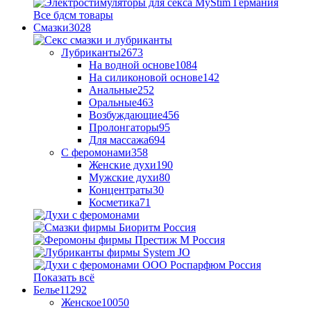
Все бдсм товары
Смазки
3028
Лубриканты
2673
На водной основе
1084
На силиконовой основе
142
Анальные
252
Оральные
463
Возбуждающие
456
Пролонгаторы
95
Для массажа
694
С феромонами
358
Женские духи
190
Мужские духи
80
Концентраты
30
Косметика
71
Показать всё
Белье
11292
Женское
10050