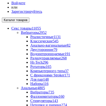
Войдите
или
Зарегистрируйтесь
Каталог
товаров
Секс товары
11055
Вибраторы
2952
Реалистичные
1131
Классические
545
Анально-вагинальные
82
Двусторонние
79
Водонепроницаемые
191
Радиоуправляемые
268
Hi-Tech
296
Ротаторы
165
Компьютерного типа
37
С фрикциями Stroker
171
Для пар
148
Наборы
116
Анальные
4805
Вибраторы
735
Фаллоимитаторы
160
Стимуляторы
143
Цепочки и шарики
274