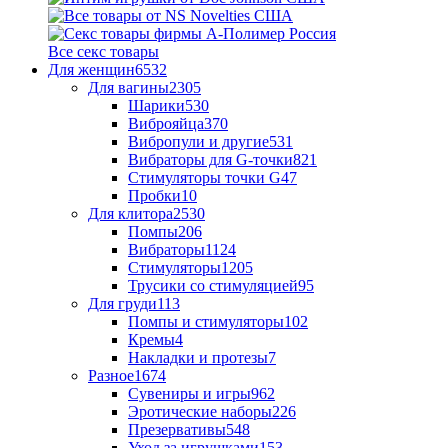
Все секс товары
Для женщин
6532
Для вагины
2305
Шарики
530
Виброяйца
370
Вибропули и другие
531
Вибраторы для G-точки
821
Стимуляторы точки G
47
Пробки
10
Для клитора
2530
Помпы
206
Вибраторы
1124
Стимуляторы
1205
Трусики со стимуляцией
95
Для груди
113
Помпы и стимуляторы
102
Кремы
4
Накладки и протезы
7
Разное
1674
Сувениры и игры
962
Эротические наборы
226
Презервативы
548
Уход за игрушками
153