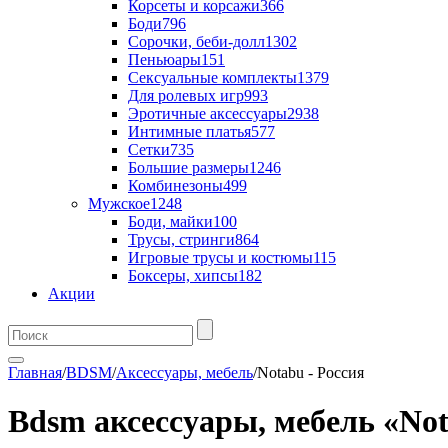
Корсеты и корсажи
366
Боди
796
Сорочки, беби-долл
1302
Пеньюары
151
Сексуальные комплекты
1379
Для ролевых игр
993
Эротичные аксессуары
2938
Интимные платья
577
Сетки
735
Большие размеры
1246
Комбинезоны
499
Мужское
1248
Боди, майки
100
Трусы, стринги
864
Игровые трусы и костюмы
115
Боксеры, хипсы
182
Акции
Главная
/
BDSM
/
Аксессуары, мебель
/
Notabu - Россия
Bdsm аксессуары, мебель «Not