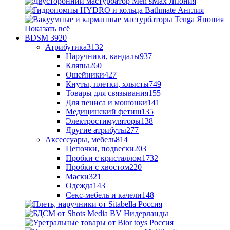
Показать всё
BDSM
3920
Атрибутика
3132
Наручники, кандалы
937
Кляпы
260
Ошейники
427
Кнуты, плетки, хлысты
749
Товары для связывания
155
Для пениса и мошонки
141
Медицинский фетиш
135
Электростимуляторы
138
Другие атрибуты
277
Аксессуары, мебель
814
Цепочки, подвески
203
Пробки с кристаллом
1732
Пробки с хвостом
220
Маски
321
Одежда
143
Секс-мебель и качели
148