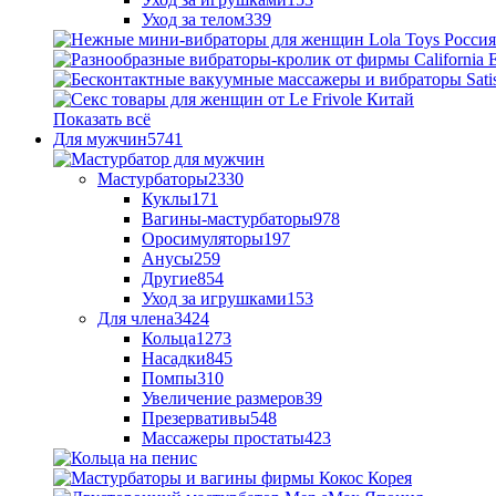
Уход за телом
339
Показать всё
Для мужчин
5741
Мастурбаторы
2330
Куклы
171
Вагины-мастурбаторы
978
Оросимуляторы
197
Анусы
259
Другие
854
Уход за игрушками
153
Для члена
3424
Кольца
1273
Насадки
845
Помпы
310
Увеличение размеров
39
Презервативы
548
Массажеры простаты
423