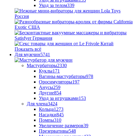
Уход за телом
339
Показать всё
Для мужчин
5741
Мастурбаторы
2330
Куклы
171
Вагины-мастурбаторы
978
Оросимуляторы
197
Анусы
259
Другие
854
Уход за игрушками
153
Для члена
3424
Кольца
1273
Насадки
845
Помпы
310
Увеличение размеров
39
Презервативы
548