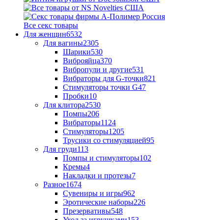
Все секс товары
Для женщин
6532
Для вагины
2305
Шарики
530
Виброяйца
370
Вибропули и другие
531
Вибраторы для G-точки
821
Стимуляторы точки G
47
Пробки
10
Для клитора
2530
Помпы
206
Вибраторы
1124
Стимуляторы
1205
Трусики со стимуляцией
95
Для груди
113
Помпы и стимуляторы
102
Кремы
4
Накладки и протезы
7
Разное
1674
Сувениры и игры
962
Эротические наборы
226
Презервативы
548
Уход за игрушками
153