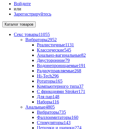
Войдите
или
Зарегистрируйтесь
Каталог
товаров
Секс товары
11055
Вибраторы
2952
Реалистичные
1131
Классические
545
Анально-вагинальные
82
Двусторонние
79
Водонепроницаемые
191
Радиоуправляемые
268
Hi-Tech
296
Ротаторы
165
Компьютерного типа
37
С фрикциями Stroker
171
Для пар
148
Наборы
116
Анальные
4805
Вибраторы
735
Фаллоимитаторы
160
Стимуляторы
143
Цепочки и шарики
274