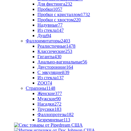
Для фистинга
232
Пробки
1057
Пробки с кристаллом
1732
Пробки с хвостом
220
Надувные
77
Из стекла
147
Душ
94
Фаллоимитаторы
2403
Реалистичные
1478
Классические
253
Гиганты
430
Анально-вагинальные
56
Двусторонние
164
С эякуляцией
39
Из стекла
137
ZOO
74
Страпоны
1148
Женские
377
Мужские
90
Насадки
272
Трусики
183
Фаллопротезы
182
Безремневые
113