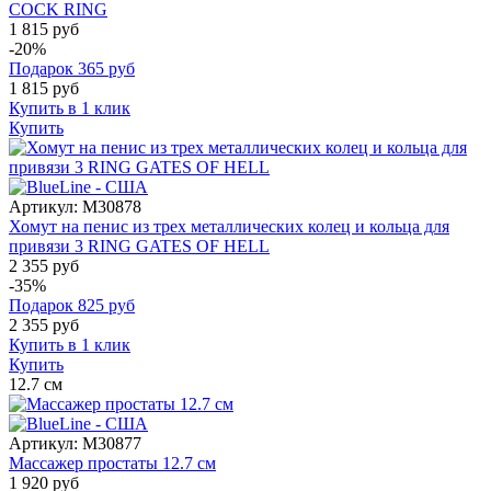
COCK RING
1 815 руб
-20%
Подарок
365
руб
1 815
руб
Купить в 1 клик
Купить
Артикул:
M30878
Хомут на пенис из трех металлических колец и кольца для
привязи 3 RING GATES OF HELL
2 355 руб
-35%
Подарок
825
руб
2 355
руб
Купить в 1 клик
Купить
12.7
см
Артикул:
M30877
Массажер простаты 12.7 см
1 920 руб