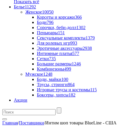
Показать всё
Белье
11292
Женское
10050
Корсеты и корсажи
366
Боди
796
Сорочки, беби-долл
1302
Пеньюары
151
Сексуальные комплекты
1379
Для ролевых игр
993
Эротичные аксессуары
2938
Интимные платья
577
Сетки
735
Большие размеры
1246
Комбинезоны
499
Мужское
1248
Боди, майки
100
Трусы, стринги
864
Игровые трусы и костюмы
115
Боксеры, хипсы
182
Акции
Главная
/
Поставщики
/
Интим шоп товары BlueLine - США