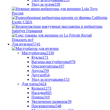
Уход за телом
339
Показать всё
Для мужчин
5741
Мастурбаторы
2330
Куклы
171
Вагины-мастурбаторы
978
Оросимуляторы
197
Анусы
259
Другие
854
Уход за игрушками
153
Для члена
3424
Кольца
1273
Насадки
845
Помпы
310
Увеличение размеров
39
Презервативы
548