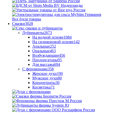
Все бдсм товары
Смазки
3028
Лубриканты
2673
На водной основе
1084
На силиконовой основе
142
Анальные
252
Оральные
463
Возбуждающие
456
Пролонгаторы
95
Для массажа
694
С феромонами
358
Женские духи
190
Мужские духи
80
Концентраты
30
Косметика
71