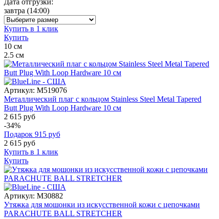
Дата отгрузки:
завтра
(14:00)
Купить в 1 клик
Купить
10
см
2.5
см
Артикул:
M519076
Металлический плаг с кольцом Stainless Steel Metal Tapered
Butt Plug With Loop Hardware 10 см
2 615 руб
-34%
Подарок
915
руб
2 615
руб
Купить в 1 клик
Купить
Артикул:
M30882
Утяжка для мошонки из искусственной кожи с цепочками
PARACHUTE BALL STRETCHER