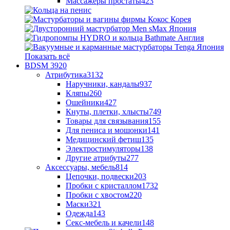
Массажеры простаты
423
Показать всё
BDSM
3920
Атрибутика
3132
Наручники, кандалы
937
Кляпы
260
Ошейники
427
Кнуты, плетки, хлысты
749
Товары для связывания
155
Для пениса и мошонки
141
Медицинский фетиш
135
Электростимуляторы
138
Другие атрибуты
277
Аксессуары, мебель
814
Цепочки, подвески
203
Пробки с кристаллом
1732
Пробки с хвостом
220
Маски
321
Одежда
143
Секс-мебель и качели
148