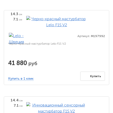
14.3
см
7.1
см
Артикул:
M197992
Черно-красный мастурбатор Lelo F1S V2
41 880
руб
Купить
Купить в 1 клик
14.4
см
7.1
см