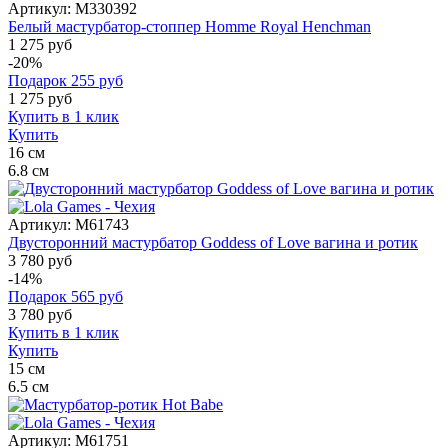
Артикул:
M330392
Белый мастурбатор-стоппер Homme Royal Henchman
1 275 руб
-20%
Подарок
255
руб
1 275
руб
Купить в 1 клик
Купить
16
см
6.8
см
Артикул:
M61743
Двусторонний мастурбатор Goddess of Love вагина и ротик
3 780 руб
-14%
Подарок
565
руб
3 780
руб
Купить в 1 клик
Купить
15
см
6.5
см
Артикул:
M61751