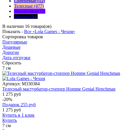
Сиреневые (12)
Телесные (477)
Фиолетовые (5)
Черные (64)
В наличии 16 товара(ов)
Показать -
Все «Lola Games - Чехия»
Сортировка
товаров
Популярные
Дешевые
Дорогие
Дата отгрузки
Сбросить
7
см
Артикул:
M330384
Телесный мастурбатор-стоппер Homme Genial Henchman
1 275 руб
-20%
Подарок
255
руб
1 275
руб
Купить в 1 клик
Купить
7
см