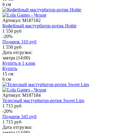
6
см
Артикул:
M187182
Кофейный мастурбатор-ротик Hottie
1 550 руб
-20%
Подарок
310
руб
1 550
руб
Дата отгрузки:
завтра
(14:00)
Купить в 1 клик
Купить
15
см
6
см
Артикул:
M187184
Телесный мастурбатор-ротик Sweet Lips
1 715 руб
-20%
Подарок
345
руб
1 715
руб
Дата отгрузки:
завтра
(14:00)