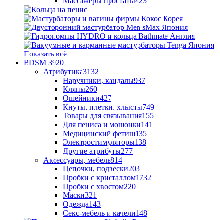
Массажеры простаты
423
Показать всё
BDSM
3920
Атрибутика
3132
Наручники, кандалы
937
Кляпы
260
Ошейники
427
Кнуты, плетки, хлысты
749
Товары для связывания
155
Для пениса и мошонки
141
Медицинский фетиш
135
Электростимуляторы
138
Другие атрибуты
277
Аксессуары, мебель
814
Цепочки, подвески
203
Пробки с кристаллом
1732
Пробки с хвостом
220
Маски
321
Одежда
143
Секс-мебель и качели
148