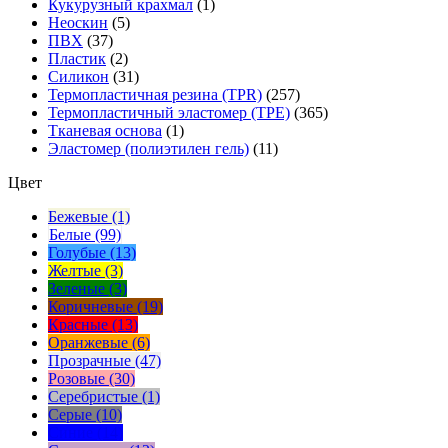
Кукурузный крахмал
(1)
Неоскин
(5)
ПВХ
(37)
Пластик
(2)
Силикон
(31)
Термопластичная резина (TPR)
(257)
Термопластичный эластомер (TPE)
(365)
Тканевая основа
(1)
Эластомер (полиэтилен гель)
(11)
Цвет
Бежевые (1)
Белые (99)
Голубые (13)
Желтые (3)
Зеленые (3)
Коричневые (19)
Красные (13)
Оранжевые (6)
Прозрачные (47)
Розовые (30)
Серебристые (1)
Серые (10)
Синие (14)