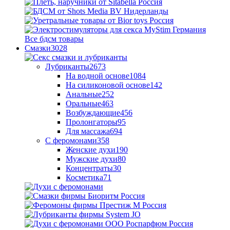
Все бдсм товары
Смазки
3028
Лубриканты
2673
На водной основе
1084
На силиконовой основе
142
Анальные
252
Оральные
463
Возбуждающие
456
Пролонгаторы
95
Для массажа
694
С феромонами
358
Женские духи
190
Мужские духи
80
Концентраты
30
Косметика
71