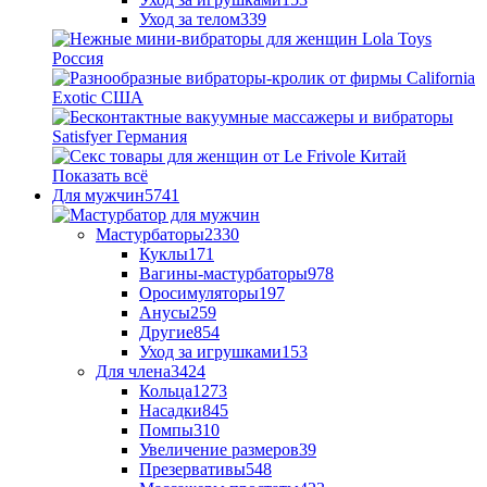
Уход за телом
339
Показать всё
Для мужчин
5741
Мастурбаторы
2330
Куклы
171
Вагины-мастурбаторы
978
Оросимуляторы
197
Анусы
259
Другие
854
Уход за игрушками
153
Для члена
3424
Кольца
1273
Насадки
845
Помпы
310
Увеличение размеров
39
Презервативы
548