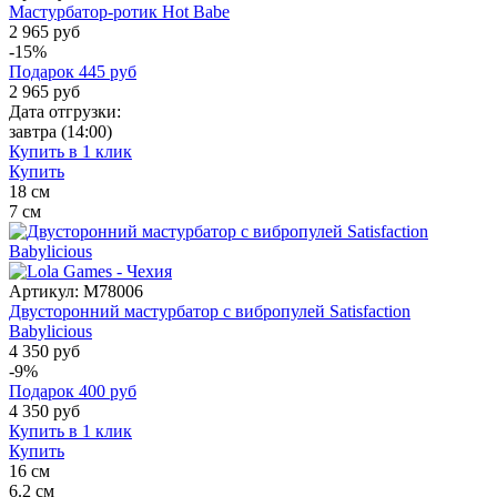
Мастурбатор-ротик Hot Babe
2 965 руб
-15%
Подарок
445
руб
2 965
руб
Дата отгрузки:
завтра
(14:00)
Купить в 1 клик
Купить
18
см
7
см
Артикул:
M78006
Двусторонний мастурбатор с вибропулей Satisfaction
Babylicious
4 350 руб
-9%
Подарок
400
руб
4 350
руб
Купить в 1 клик
Купить
16
см
6.2
см