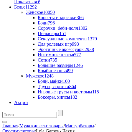
Показать всё
Белье
11292
Женское
10050
Корсеты и корсажи
366
Боди
796
Сорочки, беби-долл
1302
Пеньюары
151
Сексуальные комплекты
1379
Для ролевых игр
993
Эротичные аксессуары
2938
Интимные платья
577
Сетки
735
Большие размеры
1246
Комбинезоны
499
Мужское
1248
Боди, майки
100
Трусы, стринги
864
Игровые трусы и костюмы
115
Боксеры, хипсы
182
Акции
Главная
/
Мужские секс товары
/
Мастурбаторы
/
Оросимуляторы
/
Lola Games - Чехия