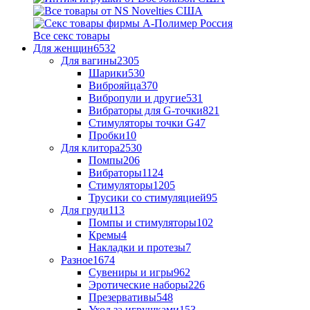
Все секс товары
Для женщин
6532
Для вагины
2305
Шарики
530
Виброяйца
370
Вибропули и другие
531
Вибраторы для G-точки
821
Стимуляторы точки G
47
Пробки
10
Для клитора
2530
Помпы
206
Вибраторы
1124
Стимуляторы
1205
Трусики со стимуляцией
95
Для груди
113
Помпы и стимуляторы
102
Кремы
4
Накладки и протезы
7
Разное
1674
Сувениры и игры
962
Эротические наборы
226
Презервативы
548
Уход за игрушками
153