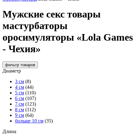
Мужские секс товары
мастурбаторы
оросимуляторы «Lola Games
- Чехия»
фильтр
товаров
Диаметр
3 см
(8)
4 см
(44)
5 см
(110)
6 см
(107)
7 см
(123)
8 см
(112)
9 см
(64)
больше 10 см
(35)
Длина