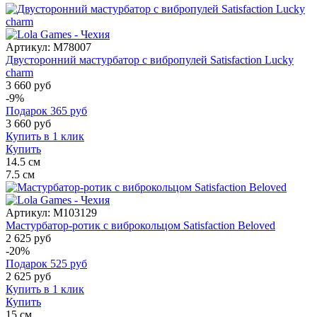
Артикул:
M78007
Двусторонний мастурбатор с вибропулей Satisfaction Lucky
charm
3 660 руб
-9%
Подарок
365
руб
3 660
руб
Купить в 1 клик
Купить
14.5
см
7.5
см
Артикул:
M103129
Мастурбатор-ротик с виброкольцом Satisfaction Beloved
2 625 руб
-20%
Подарок
525
руб
2 625
руб
Купить в 1 клик
Купить
15
см