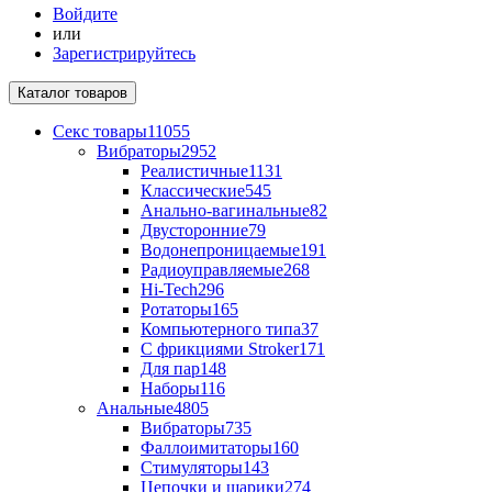
Войдите
или
Зарегистрируйтесь
Каталог
товаров
Секс товары
11055
Вибраторы
2952
Реалистичные
1131
Классические
545
Анально-вагинальные
82
Двусторонние
79
Водонепроницаемые
191
Радиоуправляемые
268
Hi-Tech
296
Ротаторы
165
Компьютерного типа
37
С фрикциями Stroker
171
Для пар
148
Наборы
116
Анальные
4805
Вибраторы
735
Фаллоимитаторы
160
Стимуляторы
143
Цепочки и шарики
274