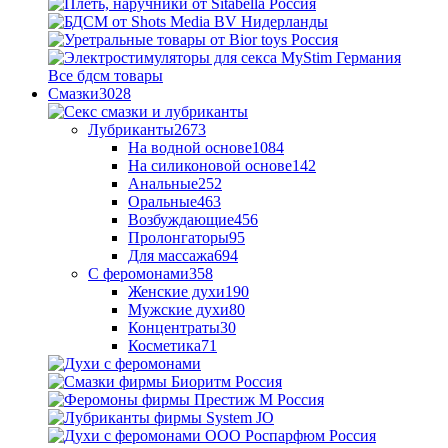
Все бдсм товары
Смазки
3028
Лубриканты
2673
На водной основе
1084
На силиконовой основе
142
Анальные
252
Оральные
463
Возбуждающие
456
Пролонгаторы
95
Для массажа
694
С феромонами
358
Женские духи
190
Мужские духи
80
Концентраты
30
Косметика
71