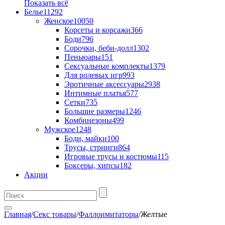
Показать всё
Белье
11292
Женское
10050
Корсеты и корсажи
366
Боди
796
Сорочки, беби-долл
1302
Пеньюары
151
Сексуальные комплекты
1379
Для ролевых игр
993
Эротичные аксессуары
2938
Интимные платья
577
Сетки
735
Большие размеры
1246
Комбинезоны
499
Мужское
1248
Боди, майки
100
Трусы, стринги
864
Игровые трусы и костюмы
115
Боксеры, хипсы
182
Акции
Главная
/
Секс товары
/
Фаллоимитаторы
/
Желтые