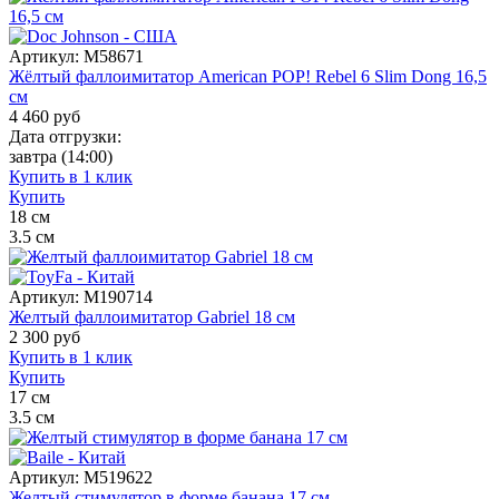
Артикул:
M58671
Жёлтый фаллоимитатор American POP! Rebel 6 Slim Dong 16,5
см
4 460
руб
Дата отгрузки:
завтра
(14:00)
Купить в 1 клик
Купить
18
см
3.5
см
Артикул:
M190714
Желтый фаллоимитатор Gabriel 18 см
2 300
руб
Купить в 1 клик
Купить
17
см
3.5
см
Артикул:
M519622
Желтый стимулятор в форме банана 17 см