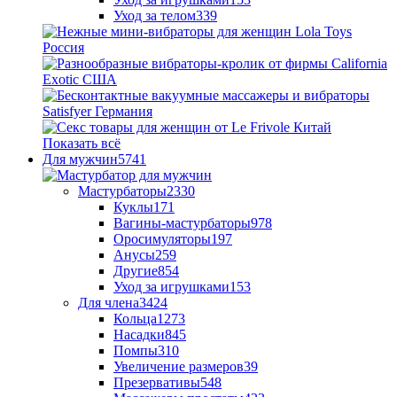
Уход за телом
339
Показать всё
Для мужчин
5741
Мастурбаторы
2330
Куклы
171
Вагины-мастурбаторы
978
Оросимуляторы
197
Анусы
259
Другие
854
Уход за игрушками
153
Для члена
3424
Кольца
1273
Насадки
845
Помпы
310
Увеличение размеров
39
Презервативы
548