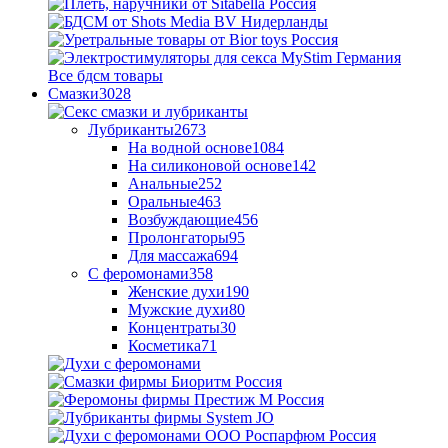
Все бдсм товары
Смазки
3028
Лубриканты
2673
На водной основе
1084
На силиконовой основе
142
Анальные
252
Оральные
463
Возбуждающие
456
Пролонгаторы
95
Для массажа
694
С феромонами
358
Женские духи
190
Мужские духи
80
Концентраты
30
Косметика
71