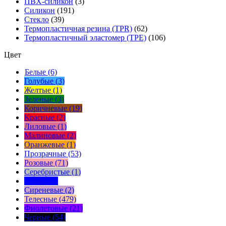
ПВХ-силикон
(3)
Силикон
(191)
Стекло
(39)
Термопластичная резина (TPR)
(62)
Термопластичный эластомер (TPE)
(106)
Цвет
Белые (6)
Голубые (3)
Желтые (1)
Зеленые (3)
Коричневые (19)
Красные (2)
Лиловые (1)
Малиновые (2)
Оранжевые (1)
Прозрачные (53)
Розовые (71)
Серебристые (1)
Синие (7)
Сиреневые (2)
Телесные (479)
Фиолетовые (21)
Черные (54)