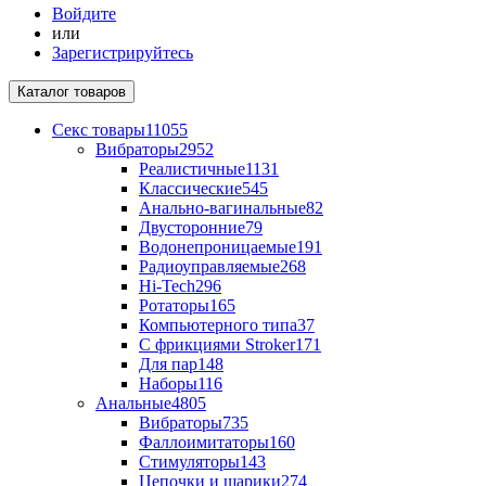
Войдите
или
Зарегистрируйтесь
Каталог
товаров
Секс товары
11055
Вибраторы
2952
Реалистичные
1131
Классические
545
Анально-вагинальные
82
Двусторонние
79
Водонепроницаемые
191
Радиоуправляемые
268
Hi-Tech
296
Ротаторы
165
Компьютерного типа
37
С фрикциями Stroker
171
Для пар
148
Наборы
116
Анальные
4805
Вибраторы
735
Фаллоимитаторы
160
Стимуляторы
143
Цепочки и шарики
274