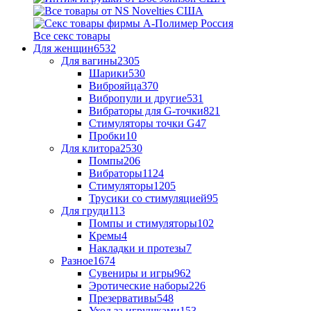
Все секс товары
Для женщин
6532
Для вагины
2305
Шарики
530
Виброяйца
370
Вибропули и другие
531
Вибраторы для G-точки
821
Стимуляторы точки G
47
Пробки
10
Для клитора
2530
Помпы
206
Вибраторы
1124
Стимуляторы
1205
Трусики со стимуляцией
95
Для груди
113
Помпы и стимуляторы
102
Кремы
4
Накладки и протезы
7
Разное
1674
Сувениры и игры
962
Эротические наборы
226
Презервативы
548
Уход за игрушками
153