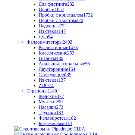
Для фистинга
232
Пробки
1057
Пробки с кристаллом
1732
Пробки с хвостом
220
Надувные
77
Из стекла
147
Душ
94
Фаллоимитаторы
2403
Реалистичные
1478
Классические
253
Гиганты
430
Анально-вагинальные
56
Двусторонние
164
С эякуляцией
39
Из стекла
137
ZOO
74
Страпоны
1148
Женские
377
Мужские
90
Насадки
272
Трусики
183
Фаллопротезы
182
Безремневые
113