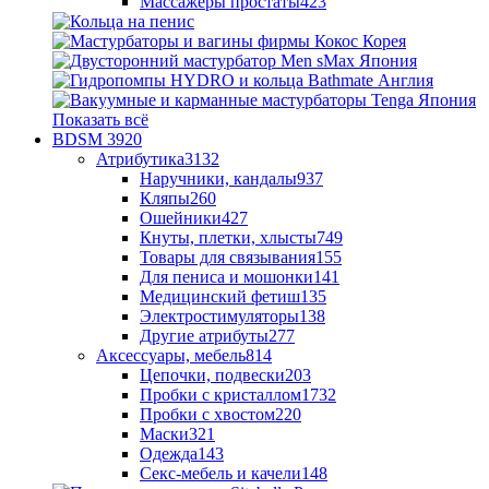
Массажеры простаты
423
Показать всё
BDSM
3920
Атрибутика
3132
Наручники, кандалы
937
Кляпы
260
Ошейники
427
Кнуты, плетки, хлысты
749
Товары для связывания
155
Для пениса и мошонки
141
Медицинский фетиш
135
Электростимуляторы
138
Другие атрибуты
277
Аксессуары, мебель
814
Цепочки, подвески
203
Пробки с кристаллом
1732
Пробки с хвостом
220
Маски
321
Одежда
143
Секс-мебель и качели
148